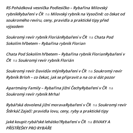
RS Pohádková vesnička Podlesíčko – Rybařina Milovský
rybníkRybaření v ČR
Milovský rybník na Vysočině: co čekat od
na
soukromého revíru, ceny, pravidla a praktické tipy před
výjezdem
Soukromý revír rybník FloriánRybaření v ČR
Chata Pod
na
Sokolím hřbetem – Rybařina rybník Florian
Chata Pod Sokolím hřbetem – Rybařina rybník FlorianRybaření v
ČR
Soukromý revír rybník Florián
na
Soukromý revír Davidův mlýnRybaření v ČR
Soukromý revír
na
Rybník Brloh – co čekat, jak se připravit a na co si dát pozor
Apartmány Family – Rybařina Jižní ČechyRybaření v ČR
na
Soukromý revír rybník Mrhal
Rybářská dovolená jižní moravaRybaření v ČR
Soukromý revír
na
Štěrkáč Zaječí: pravidla lovu, ceny, ryby a praktické tipy
Jaké koupit rybářské lehátko?Rybaření v ČR
BIVAKY A
na
PŘÍSTŘEŠKY PRO RYBÁŘE