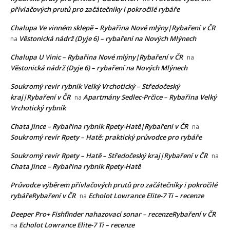
přívlačových prutů pro začátečníky i pokročilé rybáře
Chalupa Ve vinném sklepě – Rybařina Nové mlýny|Rybaření v ČR
Věstonická nádrž (Dyje 6) – rybaření na Nových Mlýnech
na
Chalupa U Vinic – Rybařina Nové mlýny|Rybaření v ČR
na
Věstonická nádrž (Dyje 6) – rybaření na Nových Mlýnech
Soukromý revír rybník Velký Vrchotický – Středočeský
kraj|Rybaření v ČR
Apartmány Sedlec-Prčice – Rybařina Velký
na
Vrchotický rybník
Chata Jince – Rybařina rybník Rpety-Hatě|Rybaření v ČR
na
Soukromý revír Rpety – Hatě: praktický průvodce pro rybáře
Soukromý revír Rpety – Hatě – Středočeský kraj|Rybaření v ČR
na
Chata Jince – Rybařina rybník Rpety-Hatě
Průvodce výběrem přívlačových prutů pro začátečníky i pokročilé
rybářeRybaření v ČR
Echolot Lowrance Elite-7 Ti – recenze
na
Deeper Pro+ Fishfinder nahazovací sonar – recenzeRybaření v ČR
Echolot Lowrance Elite-7 Ti – recenze
na