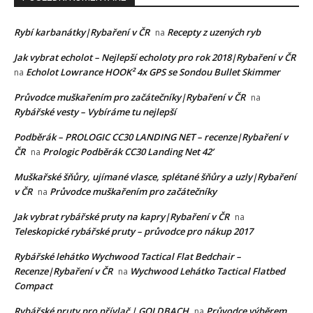
Rybí karbanátky|Rybaření v ČR
Recepty z uzených ryb
na
Jak vybrat echolot – Nejlepší echoloty pro rok 2018|Rybaření v ČR
Echolot Lowrance HOOK² 4x GPS se Sondou Bullet Skimmer
na
Průvodce muškařením pro začátečníky|Rybaření v ČR
na
Rybářské vesty – Vybíráme tu nejlepší
Podběrák – PROLOGIC CC30 LANDING NET – recenze|Rybaření v
ČR
Prologic Podběrák CC30 Landing Net 42’
na
Muškařské šňůry, ujímané vlasce, splétané šňůry a uzly|Rybaření
v ČR
Průvodce muškařením pro začátečníky
na
Jak vybrat rybářské pruty na kapry|Rybaření v ČR
na
Teleskopické rybářské pruty – průvodce pro nákup 2017
Rybářské lehátko Wychwood Tactical Flat Bedchair –
Recenze|Rybaření v ČR
Wychwood Lehátko Tactical Flatbed
na
Compact
Rybářské pruty pro přívlač | GOLDBACH
Průvodce výběrem
na