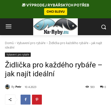
🎁 VÝPRODEJ RYBÁŘSKÝCH POTŘEB
CHCI SLEVU
Domů
Vybavení pro rybáře
Židlička pro každého rybáře – jak najít
ideální
Vybavení pro rybáře
Židlička pro každého rybáře –
jak najít ideální
By
Petr
10.4.2023
593
0