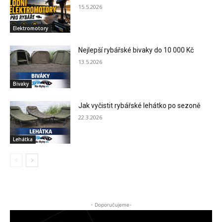
15.5.2026
Elektromotory
Nejlepší rybářské bivaky do 10 000 Kč
13.5.2026
Bivaky
Jak vyčistit rybářské lehátko po sezoně
22.3.2026
Lehátka
- Doporučujeme-