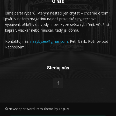
O nás
Jsme parta rybářů, kterým nestačí jen chytat – chceme o tom i
psát. V našem magazínu najdeš praktické tipy, recenze
vybavení, příběhy od vody i novinky ze světa rybaření. Ať už jsi
kaprař, vláčkař nebo muškař, tady jsi doma.
Kontaktuj nás:
na.ryby.eu@gmail.com
, Petr Gálik, Rožnov pod
Radhoštěm
Sleduj nás
© Newspaper WordPress Theme by TagDiv