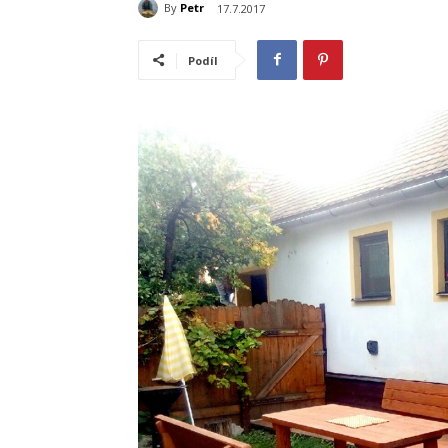
By
Petr
17.7.2017
Podíl