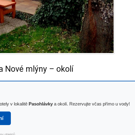
a Nové mlýny – okolí
tely v lokalitě
Pasohlávky
a okolí. Rezervujte včas přímo u vody!
ní
ny objektů.