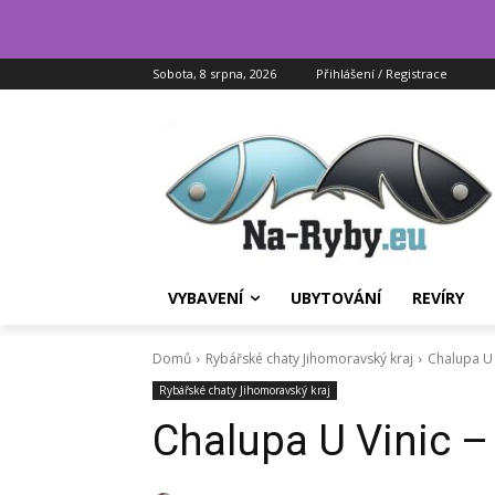
Sobota, 8 srpna, 2026
Přihlášení / Registrace
VYBAVENÍ
UBYTOVÁNÍ
REVÍRY
Domů
Rybářské chaty Jihomoravský kraj
Chalupa U 
Rybářské chaty Jihomoravský kraj
Chalupa U Vinic –