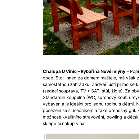
Chalupa U Vinic – Rybařina Nové mlýny
– Popi
obce. Stojí ihned za domem majitele, má však 
samostatnou zahrádku. Zádveří ústí přímo ke k
(sedací souprava, TV + SAT, stůl, židle). Za obý
Standardní koupelna (WC, sprchový kout, umyva
vybaven a je ideální pro jednu rodinu s dětmi.
posezení se slunečníkem a také přenosný gril. K 
možností kvalitního stravování, bowling a dětsk
sklepě či nákup vína.