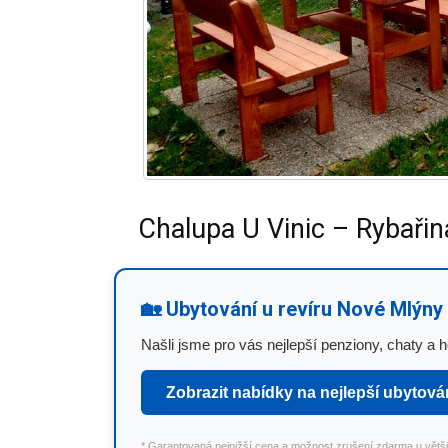
Chalupa U Vinic – Rybařin
🏡 Ubytování u revíru Nové Mlýny
Našli jsme pro vás nejlepší penziony, chaty a ho
Zobrazit nabídky na nejlepší ubytová
* Garantovaná nejnižší cena a možnost zrušení zdarma u větši