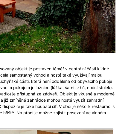
sovaný objekt je postaven téměř v centrální části klidné
zcela samostatný vchod a hosté také využívají malou
uchyňské části, která není oddělena od obývacího pokoje
vacím pokojem je ložnice (lůžka, šatní skříň, noční stolek).
dlo) je přístupná ze zádveří. Objekt je vkusně a moderně
 Na již zmíněné zahrádce mohou hosté využít zahradní
dispozici je také houpací síť. V obci je několik restaurací s
é hřiště. Na přání je možné zajistit posezení ve vinném