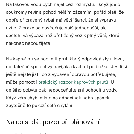
Na takovou vodu bych nejel bez rozmyslu. I když jde o
soukromý revír s pohodlnějším zázemím, pořád platí, že
dobře připravený rybář má větší šanci, že si výpravu
užije. Z praxe se osvědčuje spíš jednodušší, ale
spolehlivá výbava než přetížený vozík plný věcí, které
nakonec nepoužijete.
Na kaprařinu se hodí mít prut, který odpovídá stylu lovu,
dostatečně spolehlivý naviják a kvalitní podložku. Jestli si
ještě nejste jistí, co z vybavení opravdu potřebujete,
může pomoct i
praktický rozbor kaprových prutů
. U
delšího pobytu pak nepodceňujte ani pohodlí u vody.
Když vám chybí místo na odpočinek nebo spánek,
zbytečně to pokazí celé chytání.
Na co si dát pozor při plánování