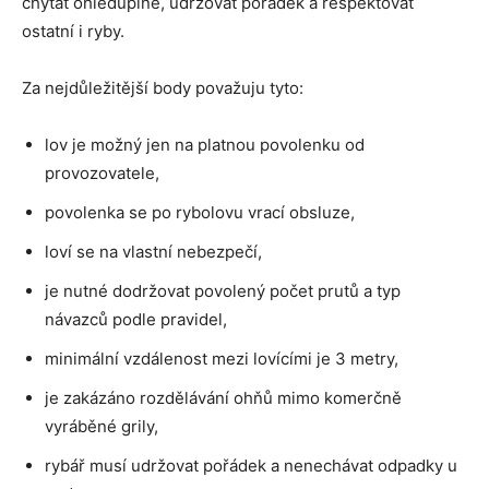
chytat ohleduplně, udržovat pořádek a respektovat
ostatní i ryby.
Za nejdůležitější body považuju tyto:
lov je možný jen na platnou povolenku od
provozovatele,
povolenka se po rybolovu vrací obsluze,
loví se na vlastní nebezpečí,
je nutné dodržovat povolený počet prutů a typ
návazců podle pravidel,
minimální vzdálenost mezi lovícími je 3 metry,
je zakázáno rozdělávání ohňů mimo komerčně
vyráběné grily,
rybář musí udržovat pořádek a nenechávat odpadky u