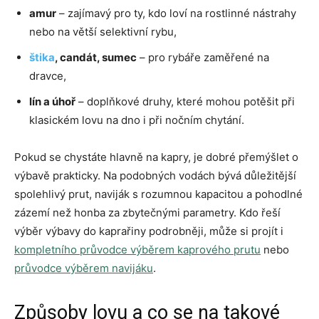
amur
– zajímavý pro ty, kdo loví na rostlinné nástrahy
nebo na větší selektivní rybu,
štika
, candát, sumec
– pro rybáře zaměřené na
dravce,
lín a úhoř
– doplňkové druhy, které mohou potěšit při
klasickém lovu na dno i při nočním chytání.
Pokud se chystáte hlavně na kapry, je dobré přemýšlet o
výbavě prakticky. Na podobných vodách bývá důležitější
spolehlivý prut, naviják s rozumnou kapacitou a pohodlné
zázemí než honba za zbytečnými parametry. Kdo řeší
výběr výbavy do kaprařiny podrobněji, může si projít i
kompletního průvodce výběrem kaprového prutu
nebo
průvodce výběrem navijáku
.
Způsoby lovu a co se na takové