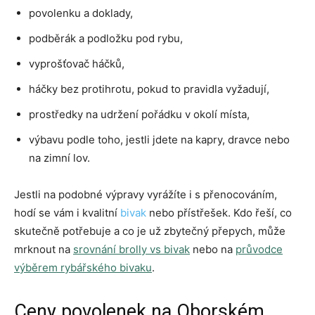
povolenku a doklady,
podběrák a podložku pod rybu,
vyprošťovač háčků,
háčky bez protihrotu, pokud to pravidla vyžadují,
prostředky na udržení pořádku v okolí místa,
výbavu podle toho, jestli jdete na kapry, dravce nebo
na zimní lov.
Jestli na podobné výpravy vyrážíte i s přenocováním,
hodí se vám i kvalitní
bivak
nebo přístřešek. Kdo řeší, co
skutečně potřebuje a co je už zbytečný přepych, může
mrknout na
srovnání brolly vs bivak
nebo na
průvodce
výběrem rybářského bivaku
.
Ceny povolenek na Oborském