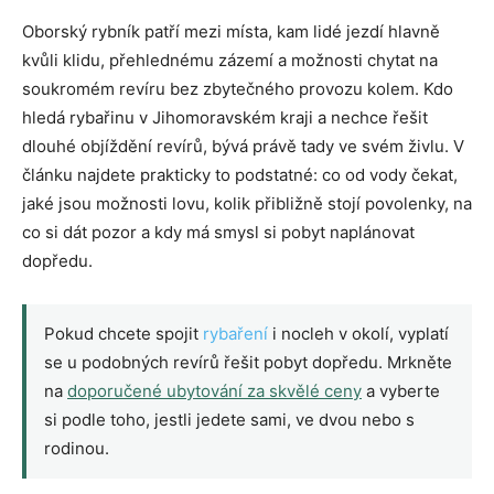
Oborský rybník patří mezi místa, kam lidé jezdí hlavně
kvůli klidu, přehlednému zázemí a možnosti chytat na
soukromém revíru bez zbytečného provozu kolem. Kdo
hledá rybařinu v Jihomoravském kraji a nechce řešit
dlouhé objíždění revírů, bývá právě tady ve svém živlu. V
článku najdete prakticky to podstatné: co od vody čekat,
jaké jsou možnosti lovu, kolik přibližně stojí povolenky, na
co si dát pozor a kdy má smysl si pobyt naplánovat
dopředu.
Pokud chcete spojit
rybaření
i nocleh v okolí, vyplatí
se u podobných revírů řešit pobyt dopředu. Mrkněte
na
doporučené ubytování za skvělé ceny
a vyberte
si podle toho, jestli jedete sami, ve dvou nebo s
rodinou.