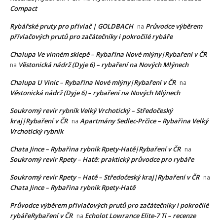
Compact
Rybářské pruty pro přívlač | GOLDBACH
Průvodce výběrem
na
přívlačových prutů pro začátečníky i pokročilé rybáře
Chalupa Ve vinném sklepě – Rybařina Nové mlýny|Rybaření v ČR
Věstonická nádrž (Dyje 6) – rybaření na Nových Mlýnech
na
Chalupa U Vinic – Rybařina Nové mlýny|Rybaření v ČR
na
Věstonická nádrž (Dyje 6) – rybaření na Nových Mlýnech
Soukromý revír rybník Velký Vrchotický – Středočeský
kraj|Rybaření v ČR
Apartmány Sedlec-Prčice – Rybařina Velký
na
Vrchotický rybník
Chata Jince – Rybařina rybník Rpety-Hatě|Rybaření v ČR
na
Soukromý revír Rpety – Hatě: praktický průvodce pro rybáře
Soukromý revír Rpety – Hatě – Středočeský kraj|Rybaření v ČR
na
Chata Jince – Rybařina rybník Rpety-Hatě
Průvodce výběrem přívlačových prutů pro začátečníky i pokročilé
rybářeRybaření v ČR
Echolot Lowrance Elite-7 Ti – recenze
na