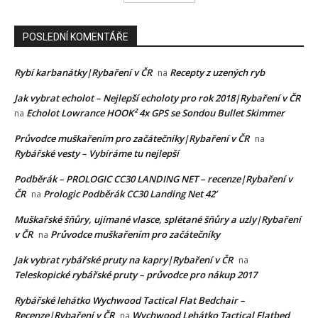
POSLEDNÍ KOMENTÁŘE
Rybí karbanátky|Rybaření v ČR
Recepty z uzených ryb
na
Jak vybrat echolot – Nejlepší echoloty pro rok 2018|Rybaření v ČR
Echolot Lowrance HOOK² 4x GPS se Sondou Bullet Skimmer
na
Průvodce muškařením pro začátečníky|Rybaření v ČR
na
Rybářské vesty – Vybíráme tu nejlepší
Podběrák – PROLOGIC CC30 LANDING NET – recenze|Rybaření v
ČR
Prologic Podběrák CC30 Landing Net 42’
na
Muškařské šňůry, ujímané vlasce, splétané šňůry a uzly|Rybaření
v ČR
Průvodce muškařením pro začátečníky
na
Jak vybrat rybářské pruty na kapry|Rybaření v ČR
na
Teleskopické rybářské pruty – průvodce pro nákup 2017
Rybářské lehátko Wychwood Tactical Flat Bedchair –
Recenze|Rybaření v ČR
Wychwood Lehátko Tactical Flatbed
na