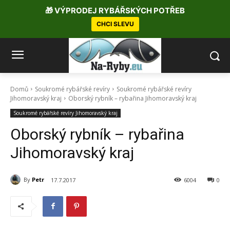
🎁 VÝPRODEJ RYBÁŘSKÝCH POTŘEB
CHCI SLEVU
Domů
Soukromé rybářské revíry
Soukromé rybářské revíry
Jihomoravský kraj
Oborský rybník – rybařina Jihomoravský kraj
Soukromé rybářské revíry Jihomoravský kraj
Oborský rybník – rybařina
Jihomoravský kraj
By
Petr
17.7.2017
6004
0