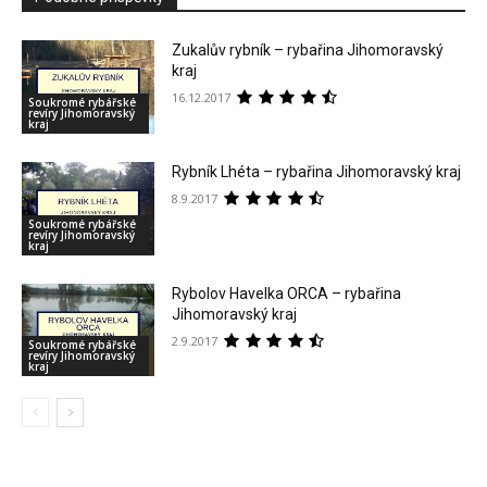
Zukalův rybník – rybařina Jihomoravský
kraj
16.12.2017
Soukromé rybářské
revíry Jihomoravský
kraj
Rybník Lhéta – rybařina Jihomoravský kraj
8.9.2017
Soukromé rybářské
revíry Jihomoravský
kraj
Rybolov Havelka ORCA – rybařina
Jihomoravský kraj
2.9.2017
Soukromé rybářské
revíry Jihomoravský
kraj