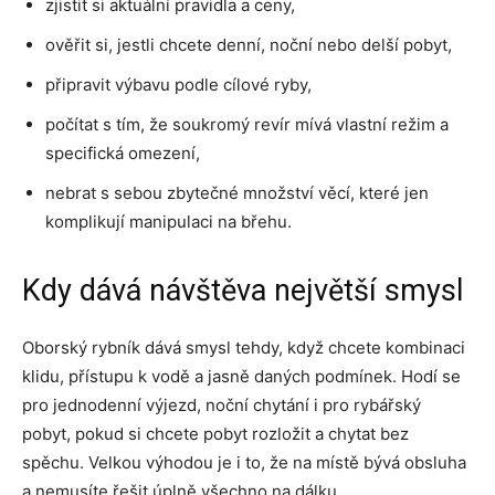
zjistit si aktuální pravidla a ceny,
ověřit si, jestli chcete denní, noční nebo delší pobyt,
připravit výbavu podle cílové ryby,
počítat s tím, že soukromý revír mívá vlastní režim a
specifická omezení,
nebrat s sebou zbytečné množství věcí, které jen
komplikují manipulaci na břehu.
Kdy dává návštěva největší smysl
Oborský rybník dává smysl tehdy, když chcete kombinaci
klidu, přístupu k vodě a jasně daných podmínek. Hodí se
pro jednodenní výjezd, noční chytání i pro rybářský
pobyt, pokud si chcete pobyt rozložit a chytat bez
spěchu. Velkou výhodou je i to, že na místě bývá obsluha
a nemusíte řešit úplně všechno na dálku.