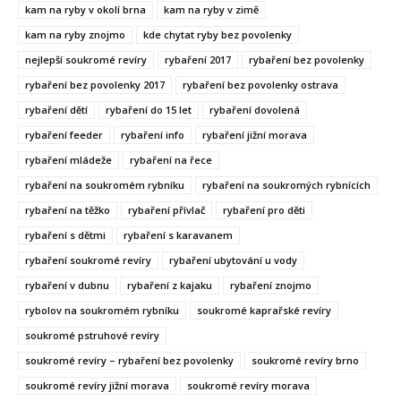
kam na ryby v okolí brna
kam na ryby v zimě
kam na ryby znojmo
kde chytat ryby bez povolenky
nejlepší soukromé revíry
rybaření 2017
rybaření bez povolenky
rybaření bez povolenky 2017
rybaření bez povolenky ostrava
rybaření dětí
rybaření do 15 let
rybaření dovolená
rybaření feeder
rybaření info
rybaření jižní morava
rybaření mládeže
rybaření na řece
rybaření na soukromém rybníku
rybaření na soukromých rybnících
rybaření na těžko
rybaření přívlač
rybaření pro děti
rybaření s dětmi
rybaření s karavanem
rybaření soukromé revíry
rybaření ubytování u vody
rybaření v dubnu
rybaření z kajaku
rybaření znojmo
rybolov na soukromém rybníku
soukromé kaprařské revíry
soukromé pstruhové revíry
soukromé revíry – rybaření bez povolenky
soukromé revíry brno
soukromé revíry jižní morava
soukromé revíry morava