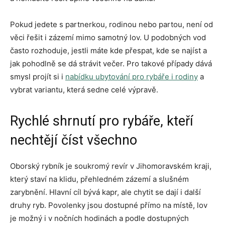
Pokud jedete s partnerkou, rodinou nebo partou, není od
věci řešit i zázemí mimo samotný lov. U podobných vod
často rozhoduje, jestli máte kde přespat, kde se najíst a
jak pohodlně se dá strávit večer. Pro takové případy dává
smysl projít si i
nabídku ubytování pro rybáře i rodiny
a
vybrat variantu, která sedne celé výpravě.
Rychlé shrnutí pro rybáře, kteří
nechtějí číst všechno
Oborský rybník je soukromý revír v Jihomoravském kraji,
který staví na klidu, přehledném zázemí a slušném
zarybnění. Hlavní cíl bývá kapr, ale chytit se dají i další
druhy ryb. Povolenky jsou dostupné přímo na místě, lov
je možný i v nočních hodinách a podle dostupných