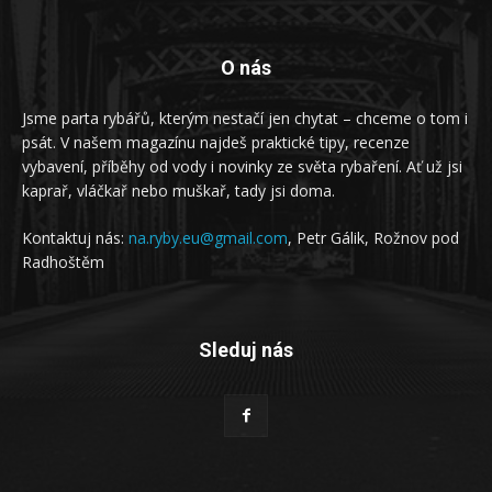
O nás
Jsme parta rybářů, kterým nestačí jen chytat – chceme o tom i
psát. V našem magazínu najdeš praktické tipy, recenze
vybavení, příběhy od vody i novinky ze světa rybaření. Ať už jsi
kaprař, vláčkař nebo muškař, tady jsi doma.
Kontaktuj nás:
na.ryby.eu@gmail.com
, Petr Gálik, Rožnov pod
Radhoštěm
Sleduj nás