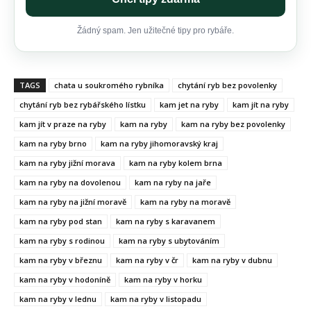
Žádný spam. Jen užitečné tipy pro rybáře.
TAGS
chata u soukromého rybníka
chytání ryb bez povolenky
chytání ryb bez rybářského lístku
kam jet na ryby
kam jít na ryby
kam jít v praze na ryby
kam na ryby
kam na ryby bez povolenky
kam na ryby brno
kam na ryby jihomoravský kraj
kam na ryby jižní morava
kam na ryby kolem brna
kam na ryby na dovolenou
kam na ryby na jaře
kam na ryby na jižní moravě
kam na ryby na moravě
kam na ryby pod stan
kam na ryby s karavanem
kam na ryby s rodinou
kam na ryby s ubytováním
kam na ryby v březnu
kam na ryby v čr
kam na ryby v dubnu
kam na ryby v hodoníně
kam na ryby v horku
kam na ryby v lednu
kam na ryby v listopadu