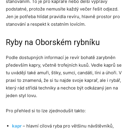
stanováním. To je pro kapraře nebo delší výpravy
podstatné, protože nemusíte každý večer řešit odjezd.
Jen je potřeba hlídat pravidla revíru, hlavně prostor pro
stanování a respekt k ostatním lovícím.
Ryby na Oborském rybníku
Podle dostupných informací je revír bohatě zarybněn
především kapry, včetně trofejních kusů. Vedle kaprů se
tu uvádějí také amuři, štiky, sumci, candáti, líni a úhoři. V
praxi to znamená, že si tu najde svoje kaprař, ale i rybář,
který rád střídá techniky a nechce být odkázaný jen na
jeden styl lovu.
Pro přehled si to lze zjednodušit takto:
kapr
– hlavní cílová ryba pro většinu návštěvníků,