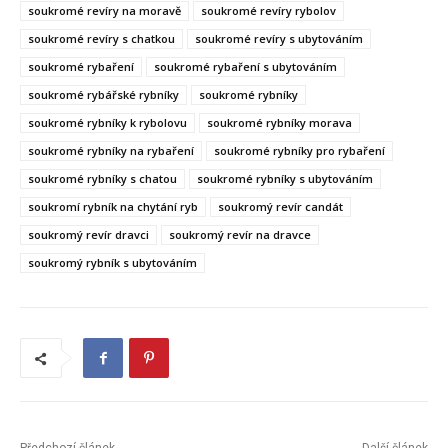
soukromé revíry na moravě
soukromé revíry rybolov
soukromé revíry s chatkou
soukromé revíry s ubytováním
soukromé rybaření
soukromé rybaření s ubytováním
soukromé rybářské rybníky
soukromé rybníky
soukromé rybníky k rybolovu
soukromé rybníky morava
soukromé rybníky na rybaření
soukromé rybníky pro rybaření
soukromé rybníky s chatou
soukromé rybníky s ubytováním
soukromí rybník na chytání ryb
soukromý revír candát
soukromý revír dravci
soukromý revír na dravce
soukromý rybník s ubytováním