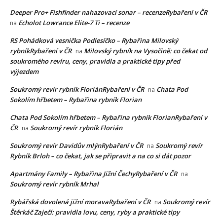
Deeper Pro+ Fishfinder nahazovací sonar – recenzeRybaření v ČR
Echolot Lowrance Elite-7 Ti – recenze
na
RS Pohádková vesnička Podlesíčko – Rybařina Milovský
rybníkRybaření v ČR
Milovský rybník na Vysočině: co čekat od
na
soukromého revíru, ceny, pravidla a praktické tipy před
výjezdem
Soukromý revír rybník FloriánRybaření v ČR
Chata Pod
na
Sokolím hřbetem – Rybařina rybník Florian
Chata Pod Sokolím hřbetem – Rybařina rybník FlorianRybaření v
ČR
Soukromý revír rybník Florián
na
Soukromý revír Davidův mlýnRybaření v ČR
Soukromý revír
na
Rybník Brloh – co čekat, jak se připravit a na co si dát pozor
Apartmány Family – Rybařina Jižní ČechyRybaření v ČR
na
Soukromý revír rybník Mrhal
Rybářská dovolená jižní moravaRybaření v ČR
Soukromý revír
na
Štěrkáč Zaječí: pravidla lovu, ceny, ryby a praktické tipy