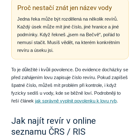
Proč nestačí znát jen název vody
Jedna řeka může být rozdělená na několik revírů.
Každý úsek může mít jiné číslo, jiné hranice a jiné
podmínky. Když řekneš „jsem na Bečvě“, pořád to
nemusí stačit. Musíš vědět, na kterém konkrétním
revíru a úseku jsi.
To je důležité i kvůli povolence. Do evidence docházky se
před zahájením lovu zapisuje číslo revíru. Pokud zapíšeš
špatné číslo, můžeš mít problém při kontrole, i když
fyzicky sedíš u vody, kde se běžně loví. Podrobněji to
řeší článek
jak správně vyplnit povolenku k lovu ryb
.
Jak najít revír v online
seznamu ČRS / RIS