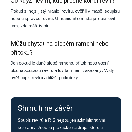
Co když nevím, kde přesně končí revír?
Pokud si nejsi jistý hranicí revíru, ověř ji v mapě, soupisu
nebo u správce revíru. U hraničního místa je lepší lovit
tam, kde máš jistotu.
Můžu chytat na slepém rameni nebo
přítoku?
Jen pokud je dané slepé rameno, přítok nebo vodní
plocha součástí revíru a lov tam není zakázaný. Vždy
ověř popis revíru a bližší podmínky.
Shrnutí na závěr
Soupis revírů a RIS nejsou jen administrativní
seznamy. Jsou to praktické nástroje, které ti