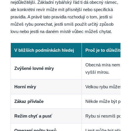
nejdůležitější. Základní rybářský řád ti dá obecný rámec,
ale konkrétní revír může mít přísnější nebo specifická
pravidla. A právě tato pravidla rozhodují o tom, jestli si
můžeš rybu ponechat, jestli smíš použít určitý způsob
lovu nebo jestli na daném místě vůbec můžeš chytat.
V bližších podmínkách hledej
Proč je to důležité
Obecná míra nemusí sta
Zvýšené lovné míry
vyšší mírou.
Horní míry
Velkou rybu můžeš muset
Zákaz přívlače
Někde může být přívlač
Režim chyť a pusť
Rybu si nesmíš ponecha
Omezení počtu kusů
Limit může být přísnější