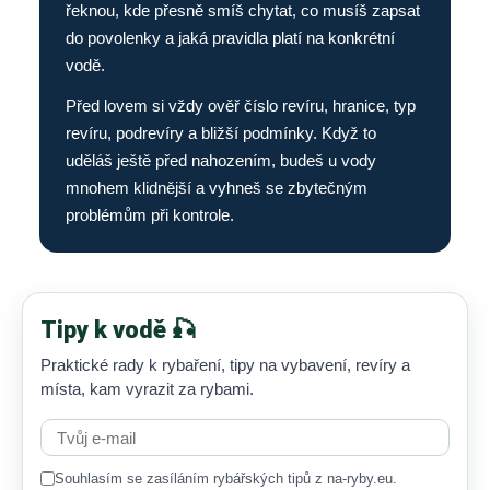
řeknou, kde přesně smíš chytat, co musíš zapsat
do povolenky a jaká pravidla platí na konkrétní
vodě.
Před lovem si vždy ověř číslo revíru, hranice, typ
revíru, podrevíry a bližší podmínky. Když to
uděláš ještě před nahozením, budeš u vody
mnohem klidnější a vyhneš se zbytečným
problémům při kontrole.
Tipy k vodě 🎣
Praktické rady k rybaření, tipy na vybavení, revíry a
místa, kam vyrazit za rybami.
Souhlasím se zasíláním rybářských tipů z na-ryby.eu.