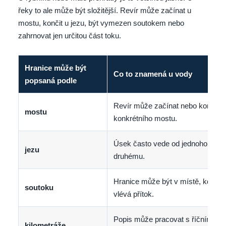
řeky to ale může být složitější. Revír může začínat u
mostu, končit u jezu, být vymezen soutokem nebo
zahrnovat jen určitou část toku.
Hranice může být
Co to znamená u vody
popsaná podle
Revír může začínat nebo končit u
mostu
konkrétního mostu.
Úsek často vede od jednoho jezu 
jezu
druhému.
Hranice může být v místě, kde se
soutoku
vlévá přítok.
Popis může pracovat s říčními
kilometráže