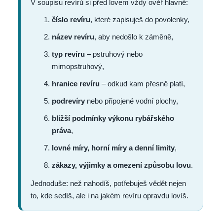
V soupisu revírů si před lovem vždy ověř hlavně:
číslo revíru
, které zapisuješ do povolenky,
název revíru
, aby nedošlo k záměně,
typ revíru
– pstruhový nebo
mimopstruhový,
hranice revíru
– odkud kam přesně platí,
podrevíry
nebo připojené vodní plochy,
bližší podmínky výkonu rybářského
práva
,
lovné míry, horní míry a denní limity
,
zákazy, výjimky a omezení způsobu lovu
.
Jednoduše: než nahodíš, potřebuješ vědět nejen
to, kde sedíš, ale i na jakém revíru opravdu lovíš.