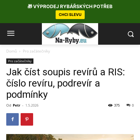
🎁 VÝPRODEJ RYBÁŘSKÝCH POTŘEB
CHCI SLEVU
Domů
Pro začátečníky
Pro začátečníky
Jak číst soupis revírů a RIS:
číslo revíru, podrevír a
podmínky
Od
Petr
-
1.5.2026
375
0