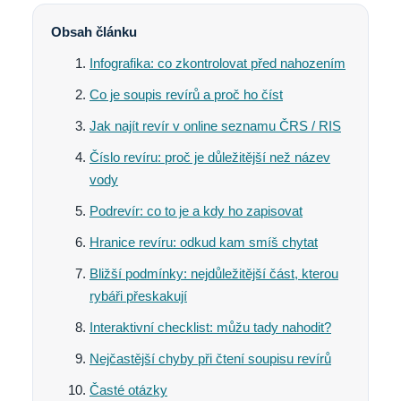
Obsah článku
Infografika: co zkontrolovat před nahozením
Co je soupis revírů a proč ho číst
Jak najít revír v online seznamu ČRS / RIS
Číslo revíru: proč je důležitější než název
vody
Podrevír: co to je a kdy ho zapisovat
Hranice revíru: odkud kam smíš chytat
Bližší podmínky: nejdůležitější část, kterou
rybáři přeskakují
Interaktivní checklist: můžu tady nahodit?
Nejčastější chyby při čtení soupisu revírů
Časté otázky