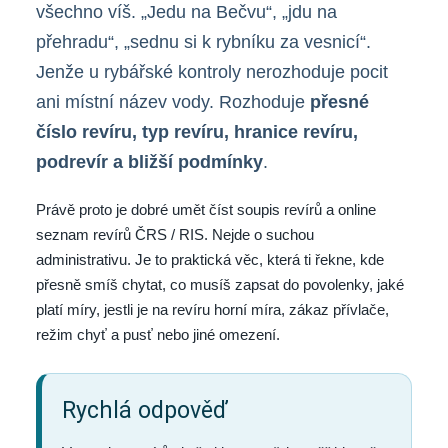
všechno víš. „Jedu na Bečvu“, „jdu na
přehradu“, „sednu si k rybníku za vesnicí“.
Jenže u rybářské kontroly nerozhoduje pocit
ani místní název vody. Rozhoduje
přesné
číslo revíru, typ revíru, hranice revíru,
podrevír a bližší podmínky
.
Právě proto je dobré umět číst soupis revírů a online
seznam revírů ČRS / RIS. Nejde o suchou
administrativu. Je to praktická věc, která ti řekne, kde
přesně smíš chytat, co musíš zapsat do povolenky, jaké
platí míry, jestli je na revíru horní míra, zákaz přívlače,
režim chyť a pusť nebo jiné omezení.
Rychlá odpověď