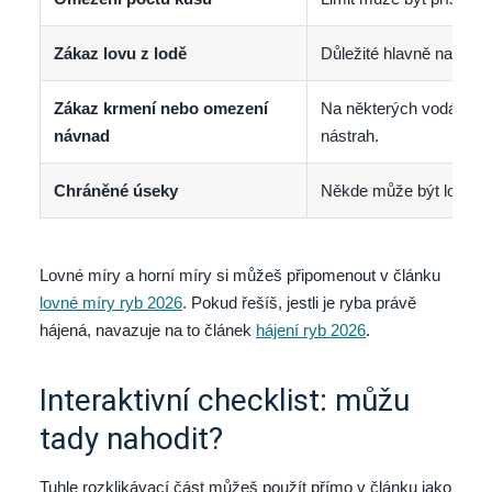
Zákaz lovu z lodě
Důležité hlavně na přeh
Zákaz krmení nebo omezení
Na některých vodách m
návnad
nástrah.
Chráněné úseky
Někde může být lov zaká
Lovné míry a horní míry si můžeš připomenout v článku
lovné míry ryb 2026
. Pokud řešíš, jestli je ryba právě
hájená, navazuje na to článek
hájení ryb 2026
.
Interaktivní checklist: můžu
tady nahodit?
Tuhle rozklikávací část můžeš použít přímo v článku jako