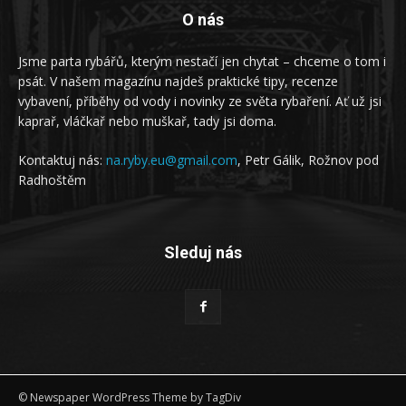
O nás
Jsme parta rybářů, kterým nestačí jen chytat – chceme o tom i
psát. V našem magazínu najdeš praktické tipy, recenze
vybavení, příběhy od vody i novinky ze světa rybaření. Ať už jsi
kaprař, vláčkař nebo muškař, tady jsi doma.
Kontaktuj nás:
na.ryby.eu@gmail.com
, Petr Gálik, Rožnov pod
Radhoštěm
Sleduj nás
© Newspaper WordPress Theme by TagDiv