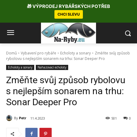
🎁 VÝPRODEJ RYBÁŘSKÝCH POTŘEB
CHCI SLEVU
Domů
Vybavení pro rybáře
Echoloty a sonary
Změňte svůj způsob
rybolovu s nejlepším sonarem na trhu: Sonar Deeper Pro
Echoloty a sonary
Nahazovací echoloty
Změňte svůj způsob rybolovu
s nejlepším sonarem na trhu:
Sonar Deeper Pro
By
Petr
11.4.2023
501
0