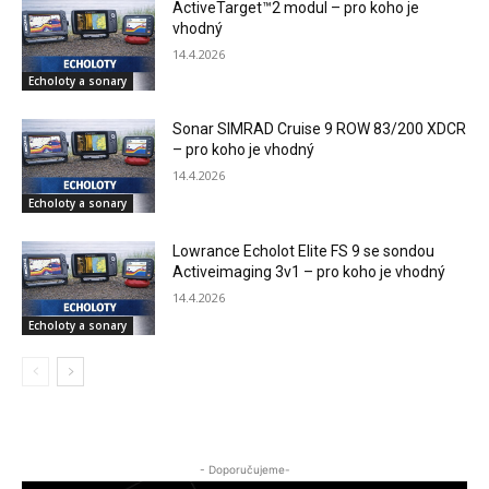
ActiveTarget™2 modul – pro koho je
vhodný
14.4.2026
Echoloty a sonary
Sonar SIMRAD Cruise 9 ROW 83/200 XDCR
– pro koho je vhodný
14.4.2026
Echoloty a sonary
Lowrance Echolot Elite FS 9 se sondou
Activeimaging 3v1 – pro koho je vhodný
14.4.2026
Echoloty a sonary
- Doporučujeme-