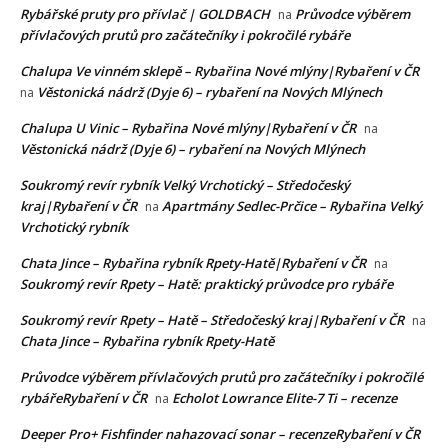
Rybářské pruty pro přívlač | GOLDBACH
Průvodce výběrem
na
přívlačových prutů pro začátečníky i pokročilé rybáře
Chalupa Ve vinném sklepě – Rybařina Nové mlýny|Rybaření v ČR
Věstonická nádrž (Dyje 6) – rybaření na Nových Mlýnech
na
Chalupa U Vinic – Rybařina Nové mlýny|Rybaření v ČR
na
Věstonická nádrž (Dyje 6) – rybaření na Nových Mlýnech
Soukromý revír rybník Velký Vrchotický – Středočeský
kraj|Rybaření v ČR
Apartmány Sedlec-Prčice – Rybařina Velký
na
Vrchotický rybník
Chata Jince – Rybařina rybník Rpety-Hatě|Rybaření v ČR
na
Soukromý revír Rpety – Hatě: praktický průvodce pro rybáře
Soukromý revír Rpety – Hatě – Středočeský kraj|Rybaření v ČR
na
Chata Jince – Rybařina rybník Rpety-Hatě
Průvodce výběrem přívlačových prutů pro začátečníky i pokročilé
rybářeRybaření v ČR
Echolot Lowrance Elite-7 Ti – recenze
na
Deeper Pro+ Fishfinder nahazovací sonar – recenzeRybaření v ČR