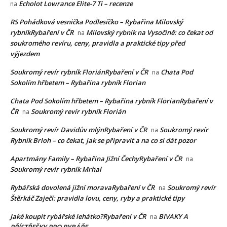
Echolot Lowrance Elite-7 Ti – recenze
na
RS Pohádková vesnička Podlesíčko – Rybařina Milovský
rybníkRybaření v ČR
Milovský rybník na Vysočině: co čekat od
na
soukromého revíru, ceny, pravidla a praktické tipy před
výjezdem
Soukromý revír rybník FloriánRybaření v ČR
Chata Pod
na
Sokolím hřbetem – Rybařina rybník Florian
Chata Pod Sokolím hřbetem – Rybařina rybník FlorianRybaření v
ČR
Soukromý revír rybník Florián
na
Soukromý revír Davidův mlýnRybaření v ČR
Soukromý revír
na
Rybník Brloh – co čekat, jak se připravit a na co si dát pozor
Apartmány Family – Rybařina Jižní ČechyRybaření v ČR
na
Soukromý revír rybník Mrhal
Rybářská dovolená jižní moravaRybaření v ČR
Soukromý revír
na
Štěrkáč Zaječí: pravidla lovu, ceny, ryby a praktické tipy
Jaké koupit rybářské lehátko?Rybaření v ČR
BIVAKY A
na
PŘÍSTŘEŠKY PRO RYBÁŘE