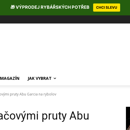
🎁 VÝPRODEJ RYBÁŘSKÝCH POTŘEB
CHCI SLEVU
MAGAZÍN
JAK VYBRAT
čovými pruty Abu Garcia na rybolov
lačovými pruty Abu