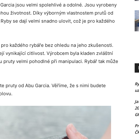
 Garcia jsou velmi spolehlivé a odolné. Jsou vyrobeny
dlouhou životnost. Díky výborným vlastnostem prutů od
. Ryby se dají velmi snadno ulovit, což je pro každého
 pro každého rybáře bez ohledu na jeho zkušenosti.
í vynikající citlivost. Výrobcem byla kladen zvláštní
u pruty velmi pohodlné při manipulaci. Rybář tak může
Ry
lte pruty od Abu Garcia. Věříme, že s nimi budete
uz
olovu.
Ja
20
GP
Pr
Č