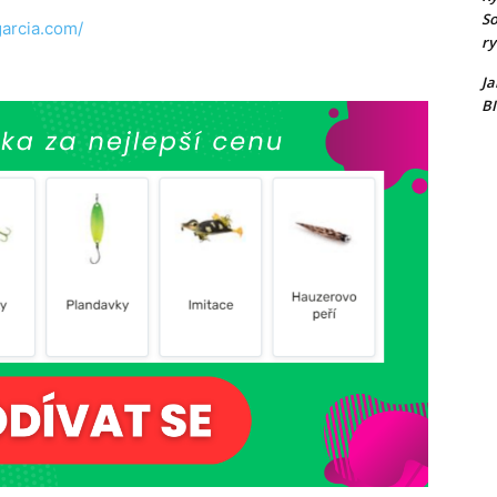
So
arcia.com/
ry
Ja
B