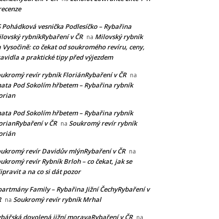
recenze
 Pohádková vesnička Podlesíčko – Rybařina
lovský rybníkRybaření v ČR
Milovský rybník
na
 Vysočině: co čekat od soukromého revíru, ceny,
avidla a praktické tipy před výjezdem
ukromý revír rybník FloriánRybaření v ČR
na
ata Pod Sokolím hřbetem – Rybařina rybník
orian
ata Pod Sokolím hřbetem – Rybařina rybník
orianRybaření v ČR
Soukromý revír rybník
na
orián
ukromý revír Davidův mlýnRybaření v ČR
na
ukromý revír Rybník Brloh – co čekat, jak se
ipravit a na co si dát pozor
artmány Family – Rybařina Jižní ČechyRybaření v
R
Soukromý revír rybník Mrhal
na
bářská dovolená jižní moravaRybaření v ČR
na