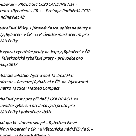
odběrák – PROLOGIC CC30 LANDING NET –
cenze|Rybaření v ČR
Prologic Podběrák CC30
na
nding Net 42’
škařské šňůry, ujímané vlasce, splétané šňůry a
ly|Rybaření v ČR
Průvodce muškařením pro
na
čátečníky
k vybrat rybářské pruty na kapry|Rybaření v ČR
Teleskopické rybářské pruty – průvodce pro
a
kup 2017
bářské lehátko Wychwood Tactical Flat
dchair – Recenze|Rybaření v ČR
Wychwood
na
hátko Tactical Flatbed Compact
bářské pruty pro přívlač | GOLDBACH
na
ůvodce výběrem přívlačových prutů pro
čátečníky i pokročilé rybáře
alupa Ve vinném sklepě – Rybařina Nové
ýny|Rybaření v ČR
Věstonická nádrž (Dyje 6) –
na
baření na Nových Mlýnech