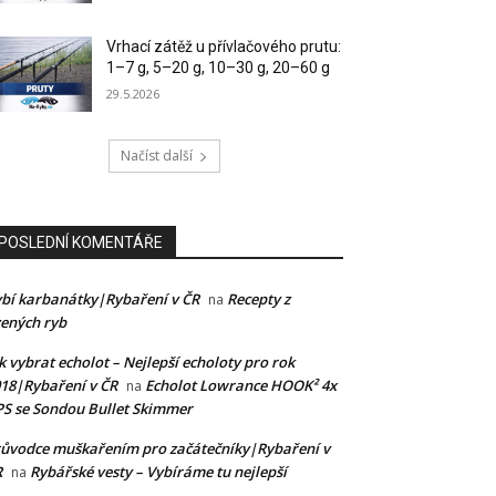
Vrhací zátěž u přívlačového prutu:
1–7 g, 5–20 g, 10–30 g, 20–60 g
29.5.2026
Načíst další
POSLEDNÍ KOMENTÁŘE
bí karbanátky|Rybaření v ČR
Recepty z
na
ených ryb
k vybrat echolot – Nejlepší echoloty pro rok
18|Rybaření v ČR
Echolot Lowrance HOOK² 4x
na
S se Sondou Bullet Skimmer
ůvodce muškařením pro začátečníky|Rybaření v
R
Rybářské vesty – Vybíráme tu nejlepší
na