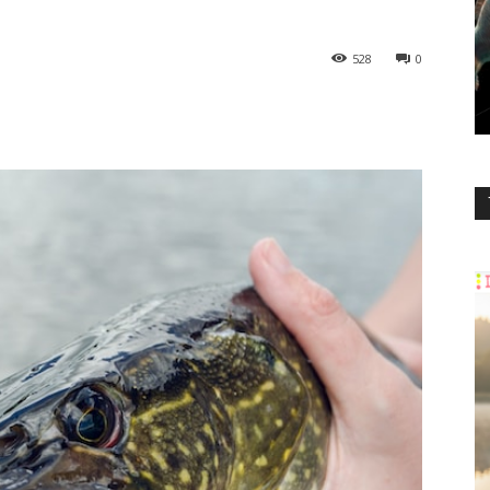
528
0