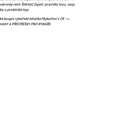
ukromý revír Štěrkáč Zaječí: pravidla lovu, ceny,
by a praktické tipy
ké koupit rybářské lehátko?Rybaření v ČR
na
IVAKY A PŘÍSTŘEŠKY PRO RYBÁŘE