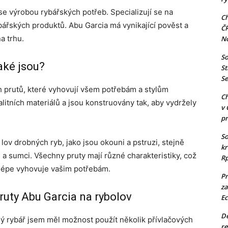
 se výrobou rybářských potřeb. Specializují se na
Ch
ybářských produktů. Abu Garcia má vynikající pověst a
Č
a trhu.
N
So
aké jsou?
St
Se
h prutů, které vyhovují všem potřebám a stylům
Ch
litních materiálů a jsou konstruovány tak, aby vydržely
v 
pr
So
 lov drobných ryb, jako jsou okouni a pstruzi, stejně
kr
ti a sumci. Všechny pruty mají různé charakteristiky, což
Rp
jlépe vyhovuje vašim potřebám.
Pr
za
ruty Abu Garcia na rybolov
Ec
De
ý rybář jsem měl možnost použít několik přívlačových
re