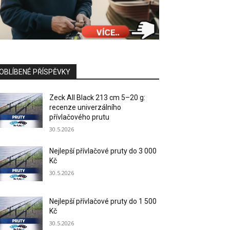
OBLÍBENÉ PŘÍSPĚVKY
Zeck All Black 213 cm 5–20 g:
recenze univerzálního
přívlačového prutu
30.5.2026
Nejlepší přívlačové pruty do 3 000
Kč
30.5.2026
Nejlepší přívlačové pruty do 1 500
Kč
30.5.2026