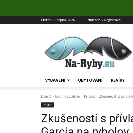
Čtvrtek, 6 srpna, 2026
Přihlášení / Registrace
VYBAVENÍ
UBYTOVÁNÍ
REVÍRY
Domů
Druh Rybolovu
Přívlač
Zkušenosti s přívla
Přívlač
Zkušenosti s přív
Garcia na rybolov