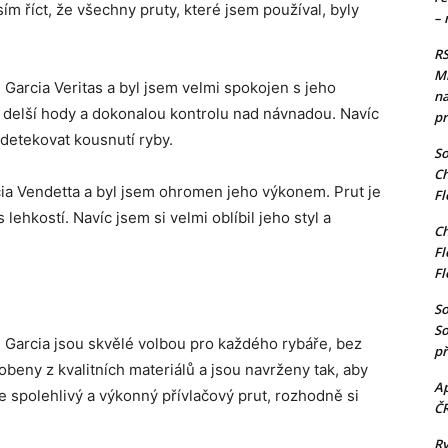
m říct, že všechny pruty, které jsem používal, byly
– 
RS
Mi
Garcia Veritas a byl jsem velmi spokojen s jeho
na
 delší hody a dokonalou kontrolu nad návnadou. Navíc
pr
 detekovat kousnutí ryby.
So
Ch
rcia Vendetta a byl jsem ohromen jeho výkonem. Prut je
Fl
lehkostí. Navíc jsem si velmi oblíbil jeho styl a
Ch
Fl
Fl
So
So
u Garcia jsou skvělé volbou pro každého rybáře, bez
př
beny z kvalitních materiálů a jsou navrženy tak, aby
Ap
 spolehlivý a výkonný přívlačový prut, rozhodně si
Č
Ry