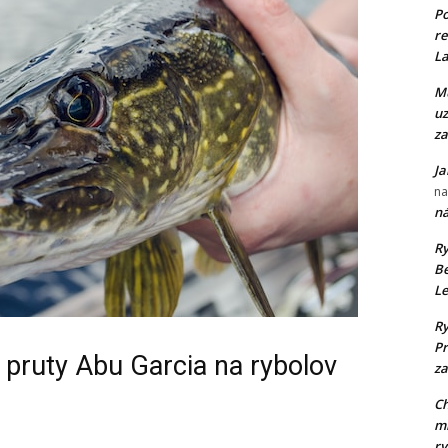
P
re
La
Mu
uz
za
Ja
n
ná
Ry
Be
Le
Ry
Pr
 pruty Abu Garcia na rybolov
za
Ch
ml
ry