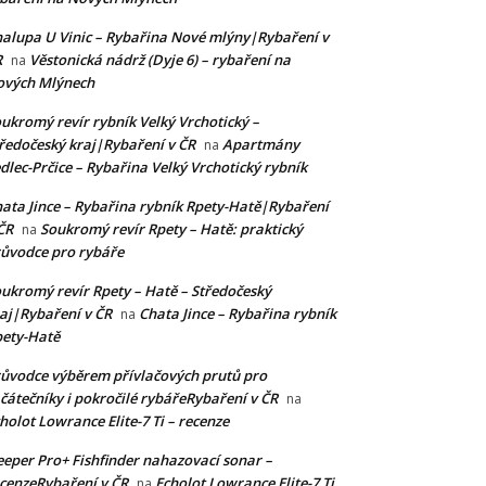
alupa U Vinic – Rybařina Nové mlýny|Rybaření v
R
Věstonická nádrž (Dyje 6) – rybaření na
na
ových Mlýnech
ukromý revír rybník Velký Vrchotický –
ředočeský kraj|Rybaření v ČR
Apartmány
na
dlec-Prčice – Rybařina Velký Vrchotický rybník
ata Jince – Rybařina rybník Rpety-Hatě|Rybaření
ČR
Soukromý revír Rpety – Hatě: praktický
na
ůvodce pro rybáře
ukromý revír Rpety – Hatě – Středočeský
aj|Rybaření v ČR
Chata Jince – Rybařina rybník
na
ety-Hatě
ůvodce výběrem přívlačových prutů pro
čátečníky i pokročilé rybářeRybaření v ČR
na
holot Lowrance Elite-7 Ti – recenze
eper Pro+ Fishfinder nahazovací sonar –
cenzeRybaření v ČR
Echolot Lowrance Elite-7 Ti
na