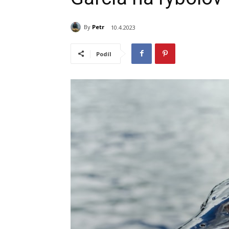
By
Petr
10.4.2023
Podíl