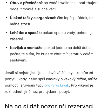
Obuv a převlečení:
po vodě i wellnessu potřebujete
oddělit mokré a suché věci.
Úložné tašky a organizaci:
čím lepší pořádek, tím
méně stresu.
Lehátko a spacák:
pokud spíte u vody, pohodlí je
zásadní.
Naviják a montáže:
pokud jedete na delší dobu,
počítejte s tím, že budete chtít mít jistotu v celém
sestavení.
Jestli si nejste jistí, jestli dává větší smysl komfortní
pobyt u vody, nebo spíš klasický bivakový režim, může
pomoct i srovnání typu
brolly vs bivak
. Pro víkend je
rozhodnutí jiné než pro týdenní pobyt.
Na co si dát pozor při rezervaci