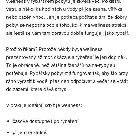
Wellness v rybářském pobytu je skvělá věc. Po dešti,
větru a několika hodinách u vody přijde sauna, vířivka
nebo bazén vhod. Jen je potřeba počítat s tím, že dobrý
pobyt se nepozná podle toho, kolik má wellness atrakcí,
ale jestli se vám tam opravdu dobře funguje i jako rybáři.
Proč to říkám? Protože někdy bývá wellness
prezentovaný až moc okázale a rybaření je jen doplněk.
To je obráceně, než většina čtenářů na na-ryby.eu
potřebuje. Rybářský pobyt má fungovat tak, aby šlo brzy
ráno vyrazit k vodě, přes den odpočívat a večer se vrátit
do zázemí, které dává smysl.
V praxi je ideální, když je wellness:
časově dostupné i po rybaření,
příjemně klidné,