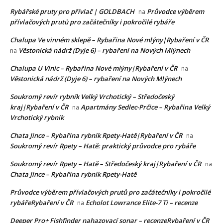
Rybářské pruty pro přívlač | GOLDBACH
Průvodce výběrem
na
přívlačových prutů pro začátečníky i pokročilé rybáře
Chalupa Ve vinném sklepě – Rybařina Nové mlýny|Rybaření v ČR
Věstonická nádrž (Dyje 6) – rybaření na Nových Mlýnech
na
Chalupa U Vinic – Rybařina Nové mlýny|Rybaření v ČR
na
Věstonická nádrž (Dyje 6) – rybaření na Nových Mlýnech
Soukromý revír rybník Velký Vrchotický – Středočeský
kraj|Rybaření v ČR
Apartmány Sedlec-Prčice – Rybařina Velký
na
Vrchotický rybník
Chata Jince – Rybařina rybník Rpety-Hatě|Rybaření v ČR
na
Soukromý revír Rpety – Hatě: praktický průvodce pro rybáře
Soukromý revír Rpety – Hatě – Středočeský kraj|Rybaření v ČR
na
Chata Jince – Rybařina rybník Rpety-Hatě
Průvodce výběrem přívlačových prutů pro začátečníky i pokročilé
rybářeRybaření v ČR
Echolot Lowrance Elite-7 Ti – recenze
na
Deeper Pro+ Fishfinder nahazovací sonar – recenzeRybaření v ČR