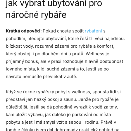
jak vybrat ubytování pro
náročné rybáře
Krátká odpověď:
Pokud chcete spojit
rybaření
s
pohodlím, hledejte ubytování, které řeší tři věci najednou:
blízkost vody, rozumné zázemí pro rybáře a komfort,
který obstojí i po dlouhém dni u prutů. Wellness je
příjemný bonus, ale v praxi rozhoduje hlavně dostupnost
lovného místa, klid, suché zázemí a to, jestli se po
návratu nemusíte převlékat v autě.
Když se řekne rybářský pobyt s wellness, spousta lidí si
představí jen hezký pokoj a saunu. Jenže pro rybáře je
důležitější, jestli se dá pohodlně vyrazit k vodě za tmy,
kam uložit výbavu, jak daleko je parkování od místa
pobytu a jestli má smysl vzít s sebou i rodinu. Právě v
tomhle článku jsem dal dohromady praktický pohled na