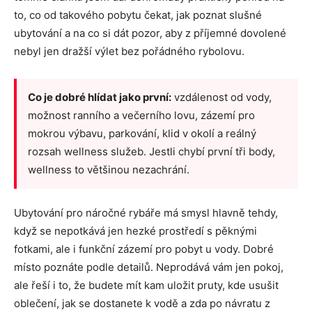
to, co od takového pobytu čekat, jak poznat slušné
ubytování a na co si dát pozor, aby z příjemné dovolené
nebyl jen dražší výlet bez pořádného rybolovu.
Co je dobré hlídat jako první:
vzdálenost od vody,
možnost ranního a večerního lovu, zázemí pro
mokrou výbavu, parkování, klid v okolí a reálný
rozsah wellness služeb. Jestli chybí první tři body,
wellness to většinou nezachrání.
Ubytování pro náročné rybáře má smysl hlavně tehdy,
když se nepotkává jen hezké prostředí s pěknými
fotkami, ale i funkční zázemí pro pobyt u vody. Dobré
místo poznáte podle detailů. Neprodává vám jen pokoj,
ale řeší i to, že budete mít kam uložit pruty, kde usušit
oblečení, jak se dostanete k vodě a zda po návratu z