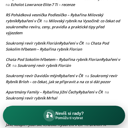
Echolot Lowrance Elite-7 Ti – recenze
na
RS Pohádková vesnička Podlesíčko – Rybařina Milovský
rybníkRybaření v ČR
Milovský rybník na Vysočině: co čekat od
na
soukromého revíru, ceny, pravidla a praktické tipy před
výjezdem
Soukromý revír rybník FloriánRybaření v ČR
Chata Pod
na
Sokolím hřbetem – Rybařina rybník Florian
Chata Pod Sokolím hřbetem – Rybařina rybník FlorianRybaření v
ČR
Soukromý revír rybník Florián
na
Soukromý revír Davidův mlýnRybaření v ČR
Soukromý revír
na
Rybník Brloh – co čekat, jak se připravit a na co si dát pozor
Apartmány Family – Rybařina Jižní ČechyRybaření v ČR
na
Soukromý revír rybník Mrhal
Rybářská dovolená jižní moravaRybaření v ČR
Soukromý revír
na
Nevíš si rady?
🎣
Štěrkáč Zaječí: pravidla lovu, ceny, ryby a praktické tipy
Pomůžu ti vybrat
Jaké koupit rybářské lehátko?Rybaření v ČR
BIVAKY A
na