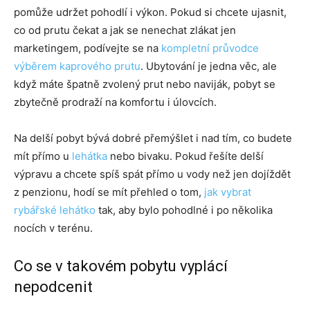
pomůže udržet pohodlí i výkon. Pokud si chcete ujasnit,
co od prutu čekat a jak se nenechat zlákat jen
marketingem, podívejte se na
kompletní průvodce
výběrem kaprového prutu
. Ubytování je jedna věc, ale
když máte špatně zvolený prut nebo naviják, pobyt se
zbytečně prodraží na komfortu i úlovcích.
Na delší pobyt bývá dobré přemýšlet i nad tím, co budete
mít přímo u
lehátka
nebo bivaku. Pokud řešíte delší
výpravu a chcete spíš spát přímo u vody než jen dojíždět
z penzionu, hodí se mít přehled o tom,
jak vybrat
rybářské lehátko
tak, aby bylo pohodlné i po několika
nocích v terénu.
Co se v takovém pobytu vyplácí
nepodcenit