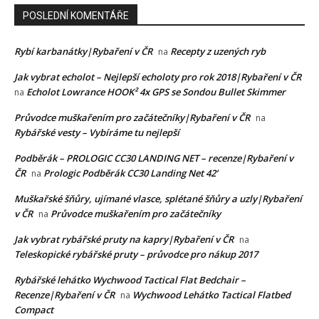
POSLEDNÍ KOMENTÁŘE
Rybí karbanátky|Rybaření v ČR
Recepty z uzených ryb
na
Jak vybrat echolot – Nejlepší echoloty pro rok 2018|Rybaření v ČR
Echolot Lowrance HOOK² 4x GPS se Sondou Bullet Skimmer
na
Průvodce muškařením pro začátečníky|Rybaření v ČR
na
Rybářské vesty – Vybíráme tu nejlepší
Podběrák – PROLOGIC CC30 LANDING NET – recenze|Rybaření v
ČR
Prologic Podběrák CC30 Landing Net 42’
na
Muškařské šňůry, ujímané vlasce, splétané šňůry a uzly|Rybaření
v ČR
Průvodce muškařením pro začátečníky
na
Jak vybrat rybářské pruty na kapry|Rybaření v ČR
na
Teleskopické rybářské pruty – průvodce pro nákup 2017
Rybářské lehátko Wychwood Tactical Flat Bedchair –
Recenze|Rybaření v ČR
Wychwood Lehátko Tactical Flatbed
na
Compact