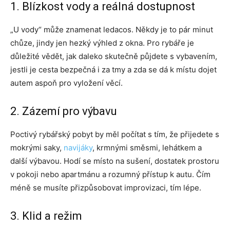
1. Blízkost vody a reálná dostupnost
„U vody“ může znamenat ledacos. Někdy je to pár minut
chůze, jindy jen hezký výhled z okna. Pro rybáře je
důležité vědět, jak daleko skutečně půjdete s vybavením,
jestli je cesta bezpečná i za tmy a zda se dá k místu dojet
autem aspoň pro vyložení věcí.
2. Zázemí pro výbavu
Poctivý rybářský pobyt by měl počítat s tím, že přijedete s
mokrými saky,
navijáky
, krmnými směsmi, lehátkem a
další výbavou. Hodí se místo na sušení, dostatek prostoru
v pokoji nebo apartmánu a rozumný přístup k autu. Čím
méně se musíte přizpůsobovat improvizaci, tím lépe.
3. Klid a režim