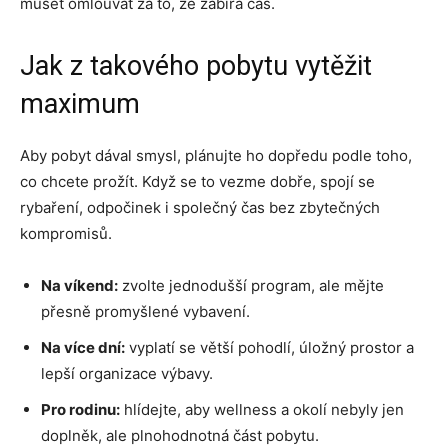
muset omlouvat za to, že zabírá čas.
Jak z takového pobytu vytěžit
maximum
Aby pobyt dával smysl, plánujte ho dopředu podle toho,
co chcete prožít. Když se to vezme dobře, spojí se
rybaření, odpočinek i společný čas bez zbytečných
kompromisů.
Na víkend:
zvolte jednodušší program, ale mějte
přesně promyšlené vybavení.
Na více dní:
vyplatí se větší pohodlí, úložný prostor a
lepší organizace výbavy.
Pro rodinu:
hlídejte, aby wellness a okolí nebyly jen
doplněk, ale plnohodnotná část pobytu.