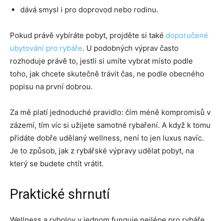
dává smysl i pro doprovod nebo rodinu.
Pokud právě vybíráte pobyt, projděte si také
doporučené
ubytování pro rybáře
. U podobných výprav často
rozhoduje právě to, jestli si umíte vybrat místo podle
toho, jak chcete skutečně trávit čas, ne podle obecného
popisu na první dobrou.
Za mě platí jednoduché pravidlo: čím méně kompromisů v
zázemí, tím víc si užijete samotné rybaření. A když k tomu
přidáte dobře udělaný wellness, není to jen luxus navíc.
Je to způsob, jak z rybářské výpravy udělat pobyt, na
který se budete chtít vrátit.
Praktické shrnutí
Wellness a rybolov v jednom funguje nejlépe pro rybáře,