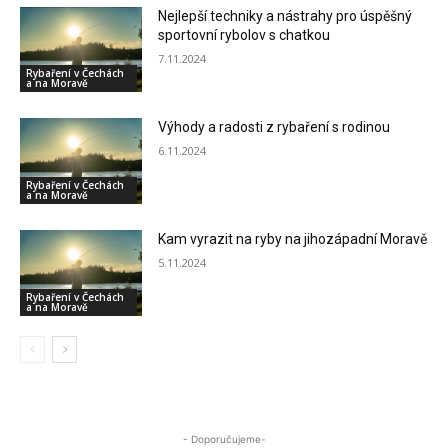
Nejlepší techniky a nástrahy pro úspěšný
sportovní rybolov s chatkou
7.11.2024
Rybaření v Čechách
a na Moravě
Výhody a radosti z rybaření s rodinou
6.11.2024
Rybaření v Čechách
a na Moravě
Kam vyrazit na ryby na jihozápadní Moravě
5.11.2024
Rybaření v Čechách
a na Moravě
- Doporučujeme-