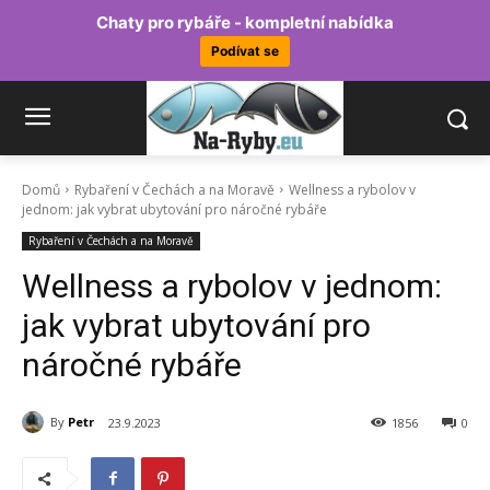
Chaty pro rybáře - kompletní nabídka
Podívat se
Domů
Rybaření v Čechách a na Moravě
Wellness a rybolov v
jednom: jak vybrat ubytování pro náročné rybáře
Rybaření v Čechách a na Moravě
Wellness a rybolov v jednom:
jak vybrat ubytování pro
náročné rybáře
By
Petr
23.9.2023
1856
0