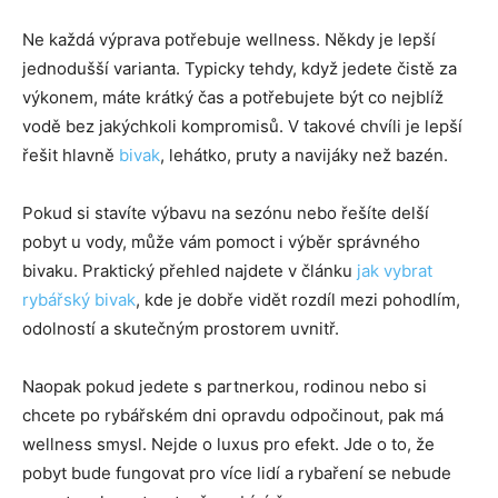
Ne každá výprava potřebuje wellness. Někdy je lepší
jednodušší varianta. Typicky tehdy, když jedete čistě za
výkonem, máte krátký čas a potřebujete být co nejblíž
vodě bez jakýchkoli kompromisů. V takové chvíli je lepší
řešit hlavně
bivak
, lehátko, pruty a navijáky než bazén.
Pokud si stavíte výbavu na sezónu nebo řešíte delší
pobyt u vody, může vám pomoct i výběr správného
bivaku. Praktický přehled najdete v článku
jak vybrat
rybářský bivak
, kde je dobře vidět rozdíl mezi pohodlím,
odolností a skutečným prostorem uvnitř.
Naopak pokud jedete s partnerkou, rodinou nebo si
chcete po rybářském dni opravdu odpočinout, pak má
wellness smysl. Nejde o luxus pro efekt. Jde o to, že
pobyt bude fungovat pro více lidí a rybaření se nebude