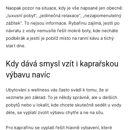
Naopak pozor na situace, kdy je vše napsané jen obecně:
„luxusní pobyt“, „jedinečná relaxace“, „nezapomenutelný
zážitek“. To nejsou informace. Rybařinu zajímá, jestli po
návratu z vody nemusíte řešit mokré boty, kde necháte
podběrák a jestli je poblíž místo na ranní kávu a tichý
start dne.
Kdy dává smysl vzít i kaprařskou
výbavu navíc
Ubytování s wellness vás často svádí k tomu, že si
vezmete jen základ. To je někdy správně, ale u delších
pobytů nebo u lokalit, kde chcete skutečně sedět u vody
déle, se vyplatí zvolit výbavu chytře a ne na sílu.
Pro kaprařinu se vyplatí řešit hlavně vybavení, které