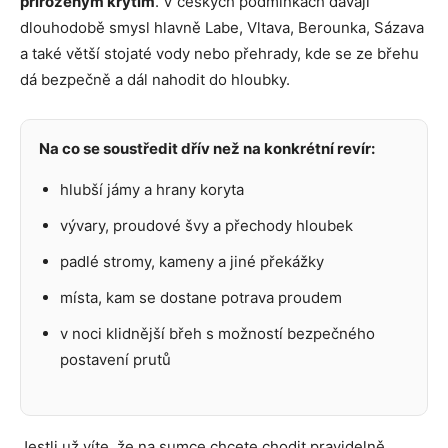
přirozeným krytím
. V českých podmínkách dávají
dlouhodobě smysl hlavně Labe, Vltava, Berounka, Sázava
a také větší stojaté vody nebo přehrady, kde se ze břehu
dá bezpečně a dál nahodit do hloubky.
Na co se soustředit dřív než na konkrétní revír:
hlubší jámy a hrany koryta
vývary, proudové švy a přechody hloubek
padlé stromy, kameny a jiné překážky
místa, kam se dostane potrava proudem
v noci klidnější břeh s možností bezpečného
postavení prutů
Jestli už víte, že na sumce chcete chodit pravidelně,