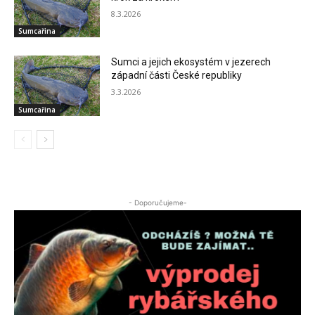
8.3.2026
Sumcařina
Sumci a jejich ekosystém v jezerech
západní části České republiky
3.3.2026
Sumcařina
- Doporučujeme-