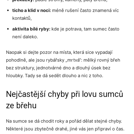
ticho a klid v noci:
méně rušení často znamená víc
kontaktů,
aktivita bílé ryby:
kde je potrava, tam sumec často
není daleko.
Naopak si dejte pozor na místa, která sice vypadají
pohodlně, ale jsou rybářsky „mrtvá“: mělký rovný břeh
bez struktury, jednotvárné dno a dlouhý úsek bez
hloubky. Tady se dá sedět dlouho a nic z toho.
Nejčastější chyby při lovu sumců
ze břehu
Na sumce se dá chodit roky a pořád dělat stejné chyby.
Některé jsou zbytečně drahé, jiné vás jen připraví o čas.