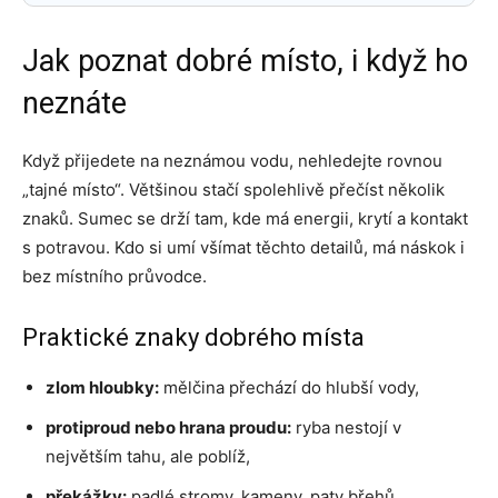
Jak poznat dobré místo, i když ho
neznáte
Když přijedete na neznámou vodu, nehledejte rovnou
„tajné místo“. Většinou stačí spolehlivě přečíst několik
znaků. Sumec se drží tam, kde má energii, krytí a kontakt
s potravou. Kdo si umí všímat těchto detailů, má náskok i
bez místního průvodce.
Praktické znaky dobrého místa
zlom hloubky:
mělčina přechází do hlubší vody,
protiproud nebo hrana proudu:
ryba nestojí v
největším tahu, ale poblíž,
překážky:
padlé stromy, kameny, paty břehů,