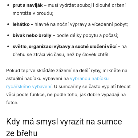
prut a naviják
– musí vydržet souboj i dlouhé držení
montáže v proudu;
lehátko
– hlavně na noční výpravy a vícedenní pobyt;
bivak nebo brolly
– podle délky pobytu a počasí;
světlo, organizaci výbavy a suché uložení věcí
– na
břehu se ztrácí víc času, než by člověk chtěl.
Pokud teprve skládáte zázemí na delší ryby, mrkněte na
aktuální nabídku vybavení na
vybranou nabídku
rybářského vybavení
. U sumcařiny se často vyplatí hledat
věci podle funkce, ne podle toho, jak dobře vypadají na
fotce.
Kdy má smysl vyrazit na sumce
ze břehu