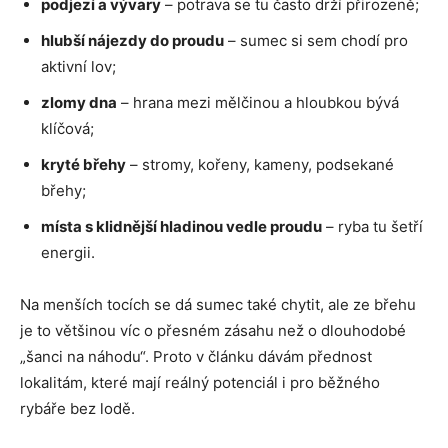
podjezí a vývary
– potrava se tu často drží přirozeně;
hlubší nájezdy do proudu
– sumec si sem chodí pro
aktivní lov;
zlomy dna
– hrana mezi mělčinou a hloubkou bývá
klíčová;
kryté břehy
– stromy, kořeny, kameny, podsekané
břehy;
místa s klidnější hladinou vedle proudu
– ryba tu šetří
energii.
Na menších tocích se dá sumec také chytit, ale ze břehu
je to většinou víc o přesném zásahu než o dlouhodobé
„šanci na náhodu“. Proto v článku dávám přednost
lokalitám, které mají reálný potenciál i pro běžného
rybáře bez lodě.