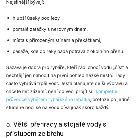
Nejsilnější bývají:
hlubší úseky pod jezy,
pomalé zatáčky s nerovným dnem,
místa s přirozeným stínem a překážkami,
pasáže, kde do řeky padá potrava z okolního břehu.
Sázava je dobrá pro rybáře, kteří rádi chodí vodu „číst“ a
nechtějí jen nahodit na první pohled hezké místo. Tady
často vyhrává trpělivost. Jestli plánujete delší výpravu a
chcete mít zázemí, není od věci projít si i
kompletní
průvodce výběrem rybářského lehátka
, protože po jedné
studené noci se na vodu dívá jinak skoro každý.
5. Větší přehrady a stojaté vody s
přístupem ze břehu