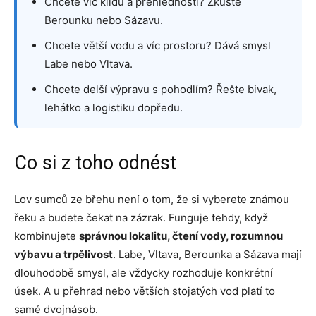
Chcete víc klidu a přehlednosti? Zkuste
Berounku nebo Sázavu.
Chcete větší vodu a víc prostoru? Dává smysl
Labe nebo Vltava.
Chcete delší výpravu s pohodlím? Řešte bivak,
lehátko a logistiku dopředu.
Co si z toho odnést
Lov sumců ze břehu není o tom, že si vyberete známou
řeku a budete čekat na zázrak. Funguje tehdy, když
kombinujete
správnou lokalitu, čtení vody, rozumnou
výbavu a trpělivost
. Labe, Vltava, Berounka a Sázava mají
dlouhodobě smysl, ale vždycky rozhoduje konkrétní
úsek. A u přehrad nebo větších stojatých vod platí to
samé dvojnásob.