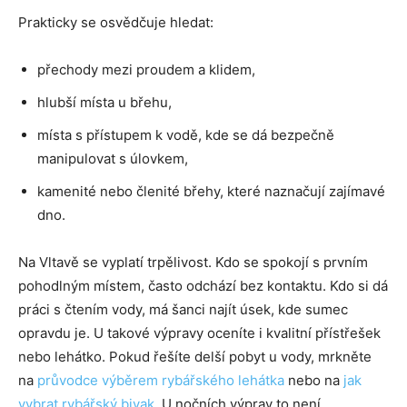
Prakticky se osvědčuje hledat:
přechody mezi proudem a klidem,
hlubší místa u břehu,
místa s přístupem k vodě, kde se dá bezpečně
manipulovat s úlovkem,
kamenité nebo členité břehy, které naznačují zajímavé
dno.
Na Vltavě se vyplatí trpělivost. Kdo se spokojí s prvním
pohodlným místem, často odchází bez kontaktu. Kdo si dá
práci s čtením vody, má šanci najít úsek, kde sumec
opravdu je. U takové výpravy oceníte i kvalitní přístřešek
nebo lehátko. Pokud řešíte delší pobyt u vody, mrkněte
na
průvodce výběrem rybářského lehátka
nebo na
jak
vybrat rybářský bivak
. U nočních výprav to není