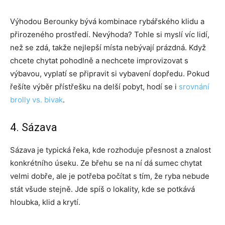
Výhodou Berounky bývá kombinace rybářského klidu a
přirozeného prostředí. Nevýhoda? Tohle si myslí víc lidí,
než se zdá, takže nejlepší místa nebývají prázdná. Když
chcete chytat pohodlně a nechcete improvizovat s
výbavou, vyplatí se připravit si vybavení dopředu. Pokud
řešíte výběr přístřešku na delší pobyt, hodí se i
srovnání
brolly vs. bivak
.
4. Sázava
Sázava je typická řeka, kde rozhoduje přesnost a znalost
konkrétního úseku. Ze břehu se na ní dá sumec chytat
velmi dobře, ale je potřeba počítat s tím, že ryba nebude
stát všude stejně. Jde spíš o lokality, kde se potkává
hloubka, klid a krytí.