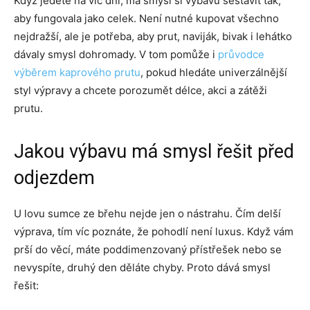
Když jedete na víc dní, má smysl si výbavu sestavit tak,
aby fungovala jako celek. Není nutné kupovat všechno
nejdražší, ale je potřeba, aby prut, naviják, bivak i lehátko
dávaly smysl dohromady. V tom pomůže i
průvodce
výběrem kaprového prutu
, pokud hledáte univerzálnější
styl výpravy a chcete porozumět délce, akci a zátěži
prutu.
Jakou výbavu má smysl řešit před
odjezdem
U lovu sumce ze břehu nejde jen o nástrahu. Čím delší
výprava, tím víc poznáte, že pohodlí není luxus. Když vám
prší do věcí, máte poddimenzovaný přístřešek nebo se
nevyspíte, druhý den děláte chyby. Proto dává smysl
řešit: