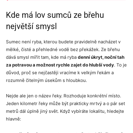
Kde má lov sumců ze břehu
největší smysl
Sumec není ryba, kterou budete pravidelně nacházet v
mělké, čisté a přehledné vodě bez překážek. Ze břehu
dává smysl mířit tam, kde má ryba
denní úkryt, noční tah
za potravou a možnost rychle zajet do hlubší vody
. To je
důvod, proč se nejčastěji vracíme k velkým řekám a
rozumně čitelným úsekům s hloubkou.
Nejde ale jen o název řeky. Rozhoduje konkrétní místo.
Jeden kilometr řeky může být prakticky mrtvý a o pár set
metrů dál úplně jiný svět. Když vybíráte lokalitu, hledejte
hlavně: