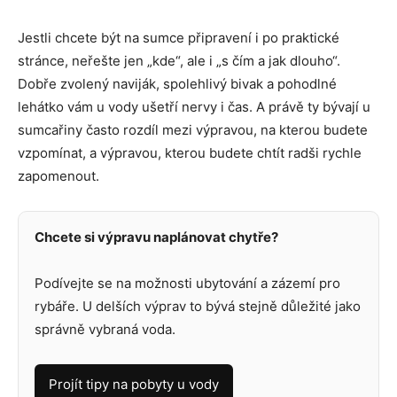
Jestli chcete být na sumce připravení i po praktické
stránce, neřešte jen „kde“, ale i „s čím a jak dlouho“.
Dobře zvolený naviják, spolehlivý bivak a pohodlné
lehátko vám u vody ušetří nervy i čas. A právě ty bývají u
sumcařiny často rozdíl mezi výpravou, na kterou budete
vzpomínat, a výpravou, kterou budete chtít radši rychle
zapomenout.
Chcete si výpravu naplánovat chytře?
Podívejte se na možnosti ubytování a zázemí pro
rybáře. U delších výprav to bývá stejně důležité jako
správně vybraná voda.
Projít tipy na pobyty u vody