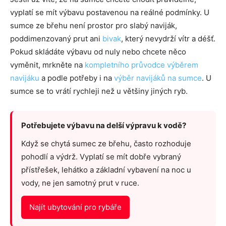
vyplatí se mít výbavu postavenou na reálné podmínky. U
sumce ze břehu není prostor pro slabý naviják,
poddimenzovaný prut ani
bivak
, který nevydrží vítr a déšť.
Pokud skládáte výbavu od nuly nebo chcete něco
vyměnit, mrkněte na
kompletního průvodce výběrem
navijáku
a podle potřeby i na
výběr navijáků na sumce
. U
sumce se to vrátí rychleji než u většiny jiných ryb.
Potřebujete výbavu na delší výpravu k vodě?
Když se chytá sumec ze břehu, často rozhoduje
pohodlí a výdrž. Vyplatí se mít dobře vybraný
přístřešek, lehátko a základní vybavení na noc u
vody, ne jen samotný prut v ruce.
Najít ubytování pro rybáře