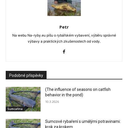
Petr
Na webu Na-ryby.eu píšu o rybářském vybavení, výběru správné
výbavy a praktických zkušenostech od vody.
Podobné příspěvky
(The influence of seasons on catfish
behavior in the pond)
10.3.2026
Sumcařina
Sumcové rybaření s umělými potravinami:
krok za krokem