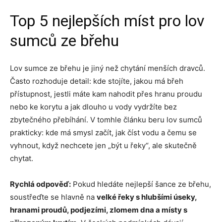
Top 5 nejlepších míst pro lov
sumců ze břehu
Lov sumce ze břehu je jiný než chytání menších dravců.
Často rozhoduje detail: kde stojíte, jakou má břeh
přístupnost, jestli máte kam nahodit přes hranu proudu
nebo ke korytu a jak dlouho u vody vydržíte bez
zbytečného přebíhání. V tomhle článku beru lov sumců
prakticky: kde má smysl začít, jak číst vodu a čemu se
vyhnout, když nechcete jen „být u řeky“, ale skutečně
chytat.
Rychlá odpověď:
Pokud hledáte nejlepší šance ze břehu,
soustřeďte se hlavně na
velké řeky s hlubšími úseky,
hranami proudů, podjezími, zlomem dna a místy s