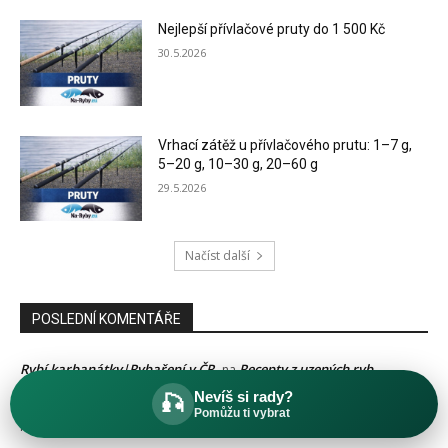
Nejlepší přívlačové pruty do 1 500 Kč
30.5.2026
Vrhací zátěž u přívlačového prutu: 1–7 g,
5–20 g, 10–30 g, 20–60 g
29.5.2026
Načíst další
POSLEDNÍ KOMENTÁŘE
Rybí karbanátky|Rybaření v ČR
Recepty z uzených ryb
na
Nevíš si rady?
🎣
Jak vybrat echolot – Nejlepší echoloty pro rok 2018|Rybaření v ČR
Pomůžu ti vybrat
Echolot Lowrance HOOK² 4x GPS se Sondou Bullet Skimmer
na