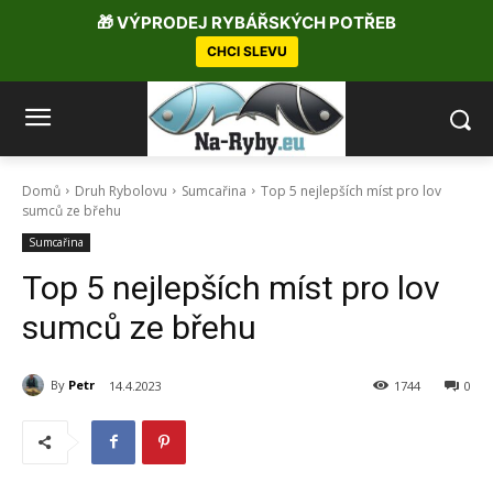
🎁 VÝPRODEJ RYBÁŘSKÝCH POTŘEB
CHCI SLEVU
Domů
Druh Rybolovu
Sumcařina
Top 5 nejlepších míst pro lov
sumců ze břehu
Sumcařina
Top 5 nejlepších míst pro lov
sumců ze břehu
By
Petr
14.4.2023
1744
0