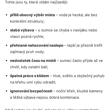
Tohle jsou ty, které vídám nejčastěji:
příliš obecný výběr místa
– voda je hezká, ale bez
konkrétní struktury;
slabá výbava
– u sumce se chyba v navijáku nebo
vlasci pozná rychle;
přehnané nahazování naslepo
– lepší je přesně trefit
zajímavý pruh vody;
nedostatek času na místě
– sumec často přijde až ve
chvíli, kdy ostatní balí;
špatná práce s klidem
– hluk, světlo a zbytečný pohyb
na břehu umí rybu odradit;
ignorování bezpečnosti
– noční břeh, kluzké kameny
a těžká výbava nejsou dobrá kombinace.