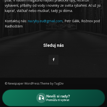
psát. V našem magazínu najdeš praktické tipy, recenze
vybavení, příběhy od vody i novinky ze světa rybaření. Ať už jsi
kaprař, vláčkař nebo muškař, tady jsi doma.
Kontaktuj nás:
na.ryby.eu@gmail.com
, Petr Gálik, Rožnov pod
Radhoštěm
Sleduj nás
© Newspaper WordPress Theme by TagDiv
Ochrana osobních údajů
Nevíš si rady?
🎣
Pomůžu ti vybrat
mapa revírů s ubytování