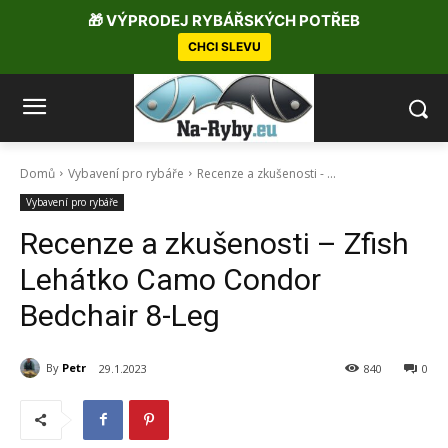
🎁 VÝPRODEJ RYBÁŘSKÝCH POTŘEB
CHCI SLEVU
Domů
Vybavení pro rybáře
Recenze a zkušenosti - ...
Vybavení pro rybáře
Recenze a zkušenosti – Zfish
Lehátko Camo Condor
Bedchair 8-Leg
By
Petr
29.1.2023
840
0