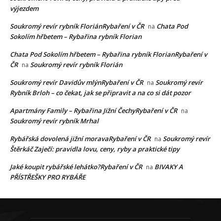
výjezdem
Soukromý revír rybník FloriánRybaření v ČR
Chata Pod
na
Sokolím hřbetem – Rybařina rybník Florian
Chata Pod Sokolím hřbetem – Rybařina rybník FlorianRybaření v
ČR
Soukromý revír rybník Florián
na
Soukromý revír Davidův mlýnRybaření v ČR
Soukromý revír
na
Rybník Brloh – co čekat, jak se připravit a na co si dát pozor
Apartmány Family – Rybařina Jižní ČechyRybaření v ČR
na
Soukromý revír rybník Mrhal
Rybářská dovolená jižní moravaRybaření v ČR
Soukromý revír
na
Štěrkáč Zaječí: pravidla lovu, ceny, ryby a praktické tipy
Jaké koupit rybářské lehátko?Rybaření v ČR
BIVAKY A
na
PŘÍSTŘEŠKY PRO RYBÁŘE