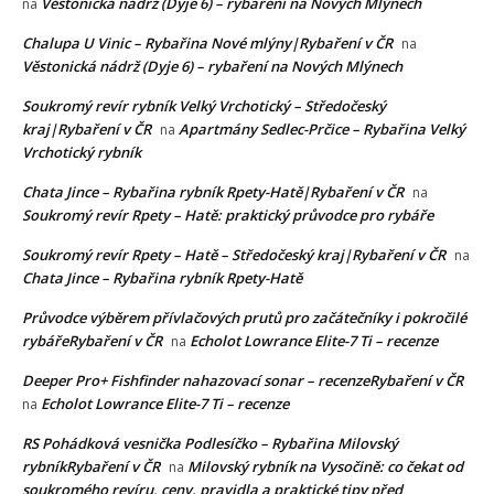
Věstonická nádrž (Dyje 6) – rybaření na Nových Mlýnech
na
Chalupa U Vinic – Rybařina Nové mlýny|Rybaření v ČR
na
Věstonická nádrž (Dyje 6) – rybaření na Nových Mlýnech
Soukromý revír rybník Velký Vrchotický – Středočeský
kraj|Rybaření v ČR
Apartmány Sedlec-Prčice – Rybařina Velký
na
Vrchotický rybník
Chata Jince – Rybařina rybník Rpety-Hatě|Rybaření v ČR
na
Soukromý revír Rpety – Hatě: praktický průvodce pro rybáře
Soukromý revír Rpety – Hatě – Středočeský kraj|Rybaření v ČR
na
Chata Jince – Rybařina rybník Rpety-Hatě
Průvodce výběrem přívlačových prutů pro začátečníky i pokročilé
rybářeRybaření v ČR
Echolot Lowrance Elite-7 Ti – recenze
na
Deeper Pro+ Fishfinder nahazovací sonar – recenzeRybaření v ČR
Echolot Lowrance Elite-7 Ti – recenze
na
RS Pohádková vesnička Podlesíčko – Rybařina Milovský
rybníkRybaření v ČR
Milovský rybník na Vysočině: co čekat od
na
soukromého revíru, ceny, pravidla a praktické tipy před