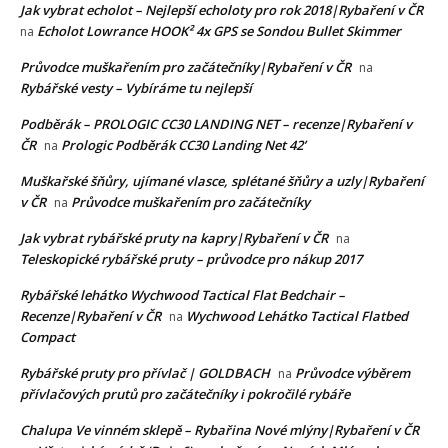
Jak vybrat echolot – Nejlepší echoloty pro rok 2018|Rybaření v ČR
Echolot Lowrance HOOK² 4x GPS se Sondou Bullet Skimmer
na
Průvodce muškařením pro začátečníky|Rybaření v ČR
na
Rybářské vesty – Vybíráme tu nejlepší
Podběrák – PROLOGIC CC30 LANDING NET – recenze|Rybaření v
ČR
Prologic Podběrák CC30 Landing Net 42’
na
Muškařské šňůry, ujímané vlasce, splétané šňůry a uzly|Rybaření
v ČR
Průvodce muškařením pro začátečníky
na
Jak vybrat rybářské pruty na kapry|Rybaření v ČR
na
Teleskopické rybářské pruty – průvodce pro nákup 2017
Rybářské lehátko Wychwood Tactical Flat Bedchair –
Recenze|Rybaření v ČR
Wychwood Lehátko Tactical Flatbed
na
Compact
Rybářské pruty pro přívlač | GOLDBACH
Průvodce výběrem
na
přívlačových prutů pro začátečníky i pokročilé rybáře
Chalupa Ve vinném sklepě – Rybařina Nové mlýny|Rybaření v ČR