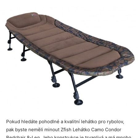
Pokud hledáte pohodlné a kvalitní lehátko pro rybolov,
pak byste neměli minout Zfish Lehátko Camo Condor
Bedchair 8-Leg. Jeho konstrukce je trvanlivá a má mnoho