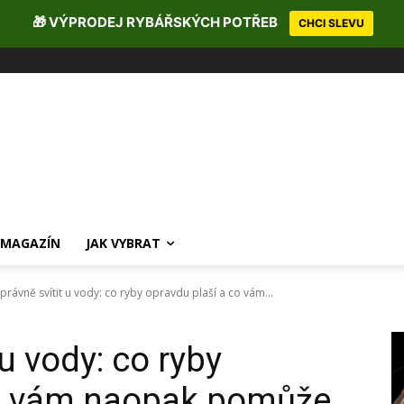
🎁 VÝPRODEJ RYBÁŘSKÝCH POTŘEB
CHCI SLEVU
MAGAZÍN
JAK VYBRAT
správně svítit u vody: co ryby opravdu plaší a co vám...
 u vody: co ryby
co vám naopak pomůže