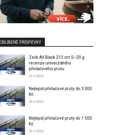
OBLÍBENÉ PŘÍSPĚVKY
Zeck All Black 213 cm 5–20 g:
recenze univerzálního
přívlačového prutu
30.5.2026
Nejlepší přívlačové pruty do 3 000
Kč
30.5.2026
Nejlepší přívlačové pruty do 1 500
Kč
30.5.2026