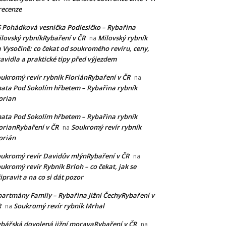
recenze
 Pohádková vesnička Podlesíčko – Rybařina
lovský rybníkRybaření v ČR
Milovský rybník
na
 Vysočině: co čekat od soukromého revíru, ceny,
avidla a praktické tipy před výjezdem
ukromý revír rybník FloriánRybaření v ČR
na
ata Pod Sokolím hřbetem – Rybařina rybník
orian
ata Pod Sokolím hřbetem – Rybařina rybník
orianRybaření v ČR
Soukromý revír rybník
na
orián
ukromý revír Davidův mlýnRybaření v ČR
na
ukromý revír Rybník Brloh – co čekat, jak se
ipravit a na co si dát pozor
artmány Family – Rybařina Jižní ČechyRybaření v
R
Soukromý revír rybník Mrhal
na
bářská dovolená jižní moravaRybaření v ČR
na