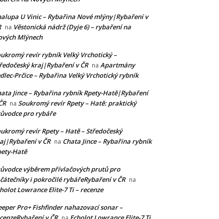
alupa U Vinic – Rybařina Nové mlýny|Rybaření v
R
Věstonická nádrž (Dyje 6) – rybaření na
na
ových Mlýnech
ukromý revír rybník Velký Vrchotický –
ředočeský kraj|Rybaření v ČR
Apartmány
na
dlec-Prčice – Rybařina Velký Vrchotický rybník
ata Jince – Rybařina rybník Rpety-Hatě|Rybaření
ČR
Soukromý revír Rpety – Hatě: praktický
na
ůvodce pro rybáře
ukromý revír Rpety – Hatě – Středočeský
aj|Rybaření v ČR
Chata Jince – Rybařina rybník
na
ety-Hatě
ůvodce výběrem přívlačových prutů pro
čátečníky i pokročilé rybářeRybaření v ČR
na
holot Lowrance Elite-7 Ti – recenze
eper Pro+ Fishfinder nahazovací sonar –
cenzeRybaření v ČR
Echolot Lowrance Elite-7 Ti
na