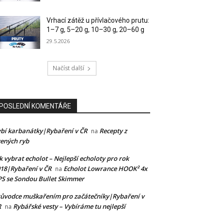
Vrhací zátěž u přívlačového prutu:
1–7 g, 5–20 g, 10–30 g, 20–60 g
29.5.2026
Načíst další
POSLEDNÍ KOMENTÁŘE
bí karbanátky|Rybaření v ČR
Recepty z
na
ených ryb
k vybrat echolot – Nejlepší echoloty pro rok
18|Rybaření v ČR
Echolot Lowrance HOOK² 4x
na
S se Sondou Bullet Skimmer
ůvodce muškařením pro začátečníky|Rybaření v
R
Rybářské vesty – Vybíráme tu nejlepší
na