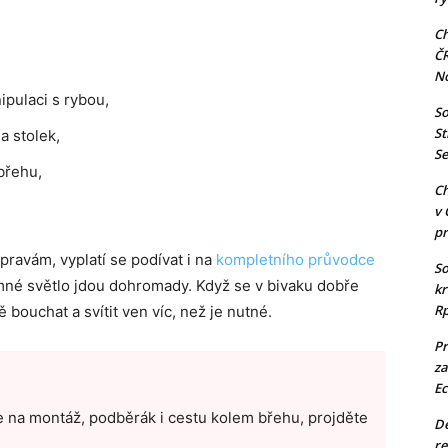
Ch
Č
N
ipulaci s rybou,
So
St
a stolek,
Se
břehu,
Ch
v 
pr
ýpravám, vyplatí se podívat i na
kompletního průvodce
So
mné světlo jdou dohromady. Když se v bivaku dobře
kr
Rp
bouchat a svítit ven víc, než je nutné.
Pr
za
Ec
íte na montáž, podběrák i cestu kolem břehu, projděte
De
re