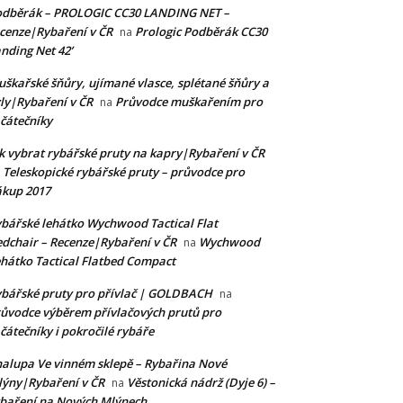
odběrák – PROLOGIC CC30 LANDING NET –
cenze|Rybaření v ČR
Prologic Podběrák CC30
na
nding Net 42’
škařské šňůry, ujímané vlasce, splétané šňůry a
ly|Rybaření v ČR
Průvodce muškařením pro
na
čátečníky
k vybrat rybářské pruty na kapry|Rybaření v ČR
Teleskopické rybářské pruty – průvodce pro
a
kup 2017
bářské lehátko Wychwood Tactical Flat
dchair – Recenze|Rybaření v ČR
Wychwood
na
hátko Tactical Flatbed Compact
bářské pruty pro přívlač | GOLDBACH
na
ůvodce výběrem přívlačových prutů pro
čátečníky i pokročilé rybáře
alupa Ve vinném sklepě – Rybařina Nové
ýny|Rybaření v ČR
Věstonická nádrž (Dyje 6) –
na
baření na Nových Mlýnech