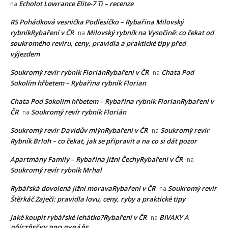
Echolot Lowrance Elite-7 Ti – recenze
na
RS Pohádková vesnička Podlesíčko – Rybařina Milovský
rybníkRybaření v ČR
Milovský rybník na Vysočině: co čekat od
na
soukromého revíru, ceny, pravidla a praktické tipy před
výjezdem
Soukromý revír rybník FloriánRybaření v ČR
Chata Pod
na
Sokolím hřbetem – Rybařina rybník Florian
Chata Pod Sokolím hřbetem – Rybařina rybník FlorianRybaření v
ČR
Soukromý revír rybník Florián
na
Soukromý revír Davidův mlýnRybaření v ČR
Soukromý revír
na
Rybník Brloh – co čekat, jak se připravit a na co si dát pozor
Apartmány Family – Rybařina Jižní ČechyRybaření v ČR
na
Soukromý revír rybník Mrhal
Rybářská dovolená jižní moravaRybaření v ČR
Soukromý revír
na
Štěrkáč Zaječí: pravidla lovu, ceny, ryby a praktické tipy
Jaké koupit rybářské lehátko?Rybaření v ČR
BIVAKY A
na
PŘÍSTŘEŠKY PRO RYBÁŘE