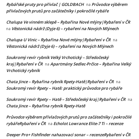
Rybářské pruty pro přívlač | GOLDBACH
Průvodce výběrem
na
přívlačových prutů pro začátečníky i pokročilé rybáře
Chalupa Ve vinném sklepě – Rybařina Nové mlýny|Rybaření v ČR
Věstonická nádrž (Dyje 6) – rybaření na Nových Mlýnech
na
Chalupa U Vinic – Rybařina Nové mlýny|Rybaření v ČR
na
Věstonická nádrž (Dyje 6) – rybaření na Nových Mlýnech
Soukromý revír rybník Velký Vrchotický – Středočeský
kraj|Rybaření v ČR
Apartmány Sedlec-Prčice – Rybařina Velký
na
Vrchotický rybník
Chata Jince – Rybařina rybník Rpety-Hatě|Rybaření v ČR
na
Soukromý revír Rpety – Hatě: praktický průvodce pro rybáře
Soukromý revír Rpety – Hatě – Středočeský kraj|Rybaření v ČR
na
Chata Jince – Rybařina rybník Rpety-Hatě
Průvodce výběrem přívlačových prutů pro začátečníky i pokročilé
rybářeRybaření v ČR
Echolot Lowrance Elite-7 Ti – recenze
na
Deeper Pro+ Fishfinder nahazovací sonar – recenzeRybaření v ČR