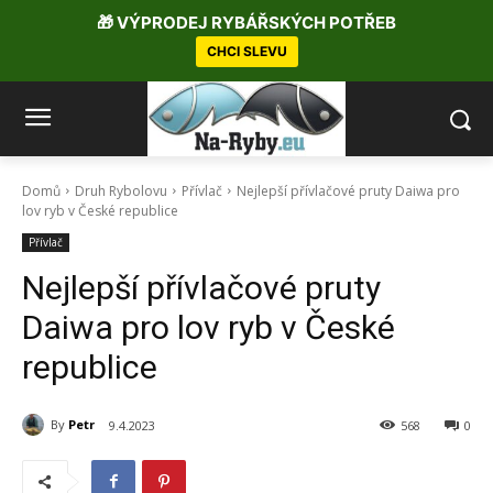
🎁 VÝPRODEJ RYBÁŘSKÝCH POTŘEB
CHCI SLEVU
Domů
Druh Rybolovu
Přívlač
Nejlepší přívlačové pruty Daiwa pro
lov ryb v České republice
Přívlač
Nejlepší přívlačové pruty
Daiwa pro lov ryb v České
republice
By
Petr
9.4.2023
568
0