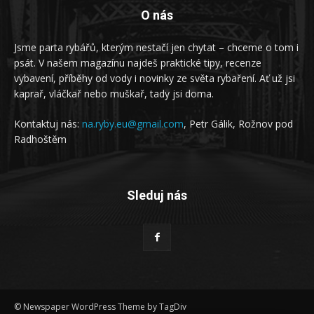
O nás
Jsme parta rybářů, kterým nestačí jen chytat – chceme o tom i
psát. V našem magazínu najdeš praktické tipy, recenze
vybavení, příběhy od vody i novinky ze světa rybaření. Ať už jsi
kaprař, vláčkař nebo muškař, tady jsi doma.
Kontaktuj nás:
na.ryby.eu@gmail.com
, Petr Gálik, Rožnov pod
Radhoštěm
Sleduj nás
© Newspaper WordPress Theme by TagDiv