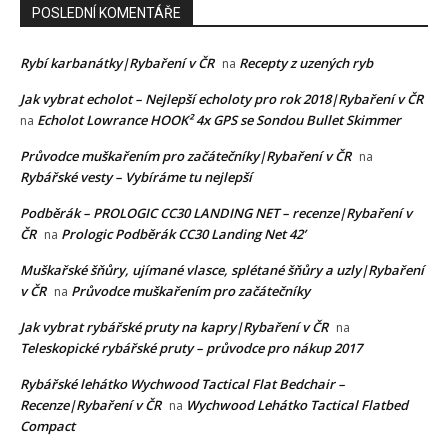
POSLEDNÍ KOMENTÁŘE
Rybí karbanátky|Rybaření v ČR
Recepty z uzených ryb
na
Jak vybrat echolot – Nejlepší echoloty pro rok 2018|Rybaření v ČR
Echolot Lowrance HOOK² 4x GPS se Sondou Bullet Skimmer
na
Průvodce muškařením pro začátečníky|Rybaření v ČR
na
Rybářské vesty – Vybíráme tu nejlepší
Podběrák – PROLOGIC CC30 LANDING NET – recenze|Rybaření v
ČR
Prologic Podběrák CC30 Landing Net 42’
na
Muškařské šňůry, ujímané vlasce, splétané šňůry a uzly|Rybaření
v ČR
Průvodce muškařením pro začátečníky
na
Jak vybrat rybářské pruty na kapry|Rybaření v ČR
na
Teleskopické rybářské pruty – průvodce pro nákup 2017
Rybářské lehátko Wychwood Tactical Flat Bedchair –
Recenze|Rybaření v ČR
Wychwood Lehátko Tactical Flatbed
na
Compact