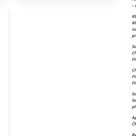
– 
RS
Mi
na
pr
So
Ch
Fl
Ch
Fl
Fl
So
So
př
Ap
Č
Ry