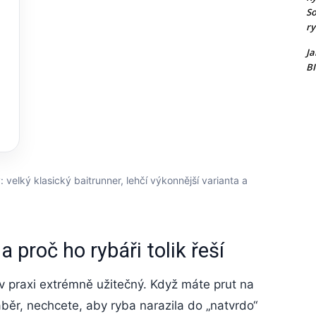
So
ry
Ja
B
: velký klasický baitrunner, lehčí výkonnější varianta a
a proč ho rybáři tolik řeší
 v praxi extrémně užitečný. Když máte prut na
běr, nechcete, aby ryba narazila do „natvrdo“