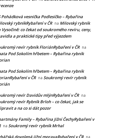
recenze
 Pohádková vesnička Podlesíčko – Rybařina
lovský rybníkRybaření v ČR
Milovský rybník
na
 Vysočině: co čekat od soukromého revíru, ceny,
avidla a praktické tipy před výjezdem
ukromý revír rybník FloriánRybaření v ČR
na
ata Pod Sokolím hřbetem – Rybařina rybník
orian
ata Pod Sokolím hřbetem – Rybařina rybník
orianRybaření v ČR
Soukromý revír rybník
na
orián
ukromý revír Davidův mlýnRybaření v ČR
na
ukromý revír Rybník Brloh – co čekat, jak se
ipravit a na co si dát pozor
artmány Family – Rybařina Jižní ČechyRybaření v
R
Soukromý revír rybník Mrhal
na
bářská dovolená jižní moravaRybaření v ČR
na