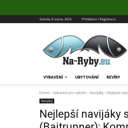
Sobota, 8 srpna, 2026
Přihlášení / Registrace
VYBAVENÍ
UBYTOVÁNÍ
REVÍRY
Domů
Vybavení pro rybáře
Navijáky
Nejlepší nav
Navijáky
Nejlepší navijáky
(Baitrunner): Kom