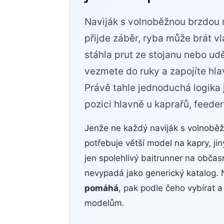
Naviják s volnoběžnou brzdou
přijde záběr, ryba může brát v
stáhla prut ze stojanu nebo udě
vezmete do ruky a zapojíte hla
Právě tahle jednoduchá logika j
pozici hlavně u kaprařů, feeder
Jenže ne každý naviják s volnobě
potřebuje větší model na kapry, ji
jen spolehlivý baitrunner na občas
nevypadá jako generický katalog. 
pomáhá
, pak podle čeho vybírat 
modelům.