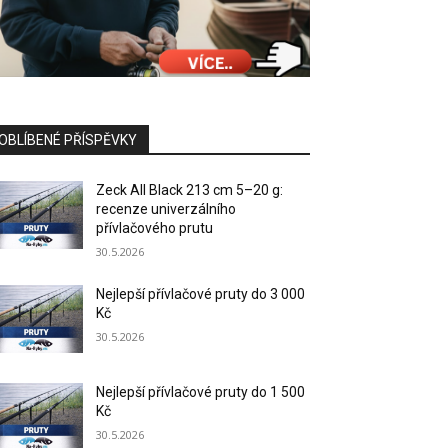
OBLÍBENÉ PŘÍSPĚVKY
Zeck All Black 213 cm 5–20 g:
recenze univerzálního
přívlačového prutu
30.5.2026
Nejlepší přívlačové pruty do 3 000
Kč
30.5.2026
Nejlepší přívlačové pruty do 1 500
Kč
30.5.2026