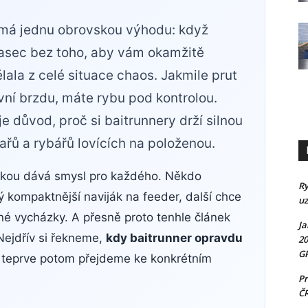
 má jednu obrovskou výhodu: když
lasec bez toho, aby vám okamžitě
lala z celé situace chaos. Jakmile prut
vní brzdu, máte rybu pod kontrolou.
e důvod, proč si baitrunnery drží silnou
ařů a rybářů lovících na položenou.
žkou dává smysl pro každého. Někdo
Ry
ný kompaktnější naviják na feeder, další chce
uz
né vycházky. A přesně proto tenhle článek
Ja
Nejdřív si řekneme,
kdy baitrunner opravdu
20
GP
a teprve potom přejdeme ke konkrétním
Pr
Č