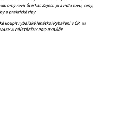
ukromý revír Štěrkáč Zaječí: pravidla lovu, ceny,
by a praktické tipy
ké koupit rybářské lehátko?Rybaření v ČR
na
IVAKY A PŘÍSTŘEŠKY PRO RYBÁŘE