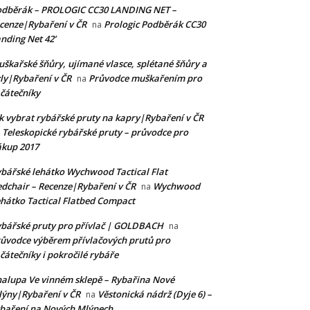
odběrák – PROLOGIC CC30 LANDING NET –
cenze|Rybaření v ČR
Prologic Podběrák CC30
na
nding Net 42’
škařské šňůry, ujímané vlasce, splétané šňůry a
ly|Rybaření v ČR
Průvodce muškařením pro
na
čátečníky
k vybrat rybářské pruty na kapry|Rybaření v ČR
Teleskopické rybářské pruty – průvodce pro
a
kup 2017
bářské lehátko Wychwood Tactical Flat
dchair – Recenze|Rybaření v ČR
Wychwood
na
hátko Tactical Flatbed Compact
bářské pruty pro přívlač | GOLDBACH
na
ůvodce výběrem přívlačových prutů pro
čátečníky i pokročilé rybáře
alupa Ve vinném sklepě – Rybařina Nové
ýny|Rybaření v ČR
Věstonická nádrž (Dyje 6) –
na
baření na Nových Mlýnech