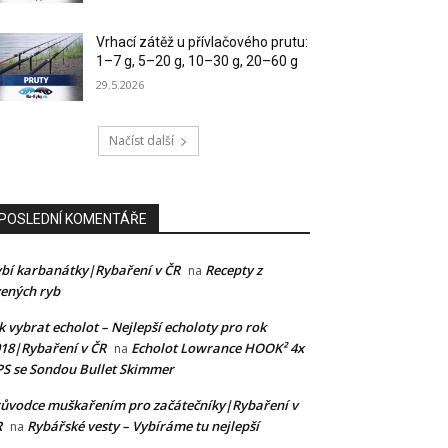
Vrhací zátěž u přívlačového prutu:
1–7 g, 5–20 g, 10–30 g, 20–60 g
29.5.2026
Načíst další
POSLEDNÍ KOMENTÁŘE
bí karbanátky|Rybaření v ČR
Recepty z
na
ených ryb
k vybrat echolot – Nejlepší echoloty pro rok
18|Rybaření v ČR
Echolot Lowrance HOOK² 4x
na
S se Sondou Bullet Skimmer
ůvodce muškařením pro začátečníky|Rybaření v
R
Rybářské vesty – Vybíráme tu nejlepší
na