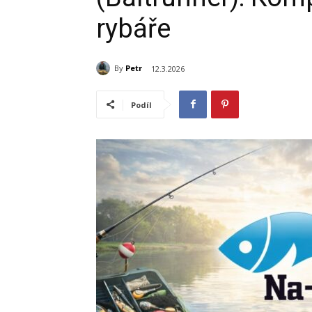
rybáře
By
Petr
12.3.2026
Podíl