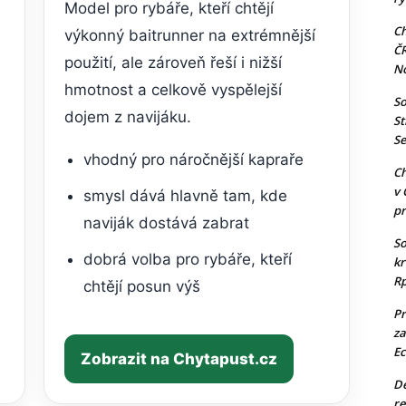
Model pro rybáře, kteří chtějí
Ch
výkonný baitrunner na extrémnější
Č
použití, ale zároveň řeší i nižší
N
hmotnost a celkově vyspělejší
So
dojem z navijáku.
St
Se
vhodný pro náročnější kapraře
Ch
v 
smysl dává hlavně tam, kde
pr
naviják dostává zabrat
So
dobrá volba pro rybáře, kteří
kr
Rp
chtějí posun výš
Pr
za
Ec
Zobrazit na Chytapust.cz
De
re