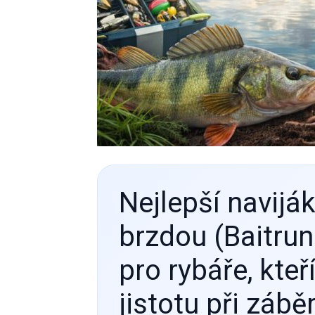
Nejlepší navijá
brzdou (Baitrun
pro rybáře, kteří
jistotu při zábě