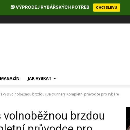
🎁 VÝPRODEJ RYBÁŘSKÝCH POTŘEB
CHCI SLEVU
MAGAZÍN
JAK VYBRAT
ijáky s volnoběžnou brzdou (Baitrunner): Kompletní průvodce pro rybáře
 s volnoběžnou brzdou
pletní průvodce pro