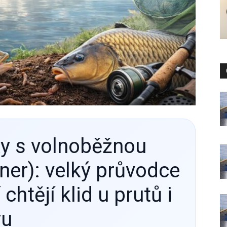
ky s volnoběžnou
ner): velký průvodce
 chtějí klid u prutů i
ru