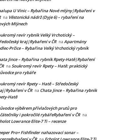
alupa U Vinic – Rybařina Nové mlýny|Rybaření v
R
Věstonická nádrž (Dyje 6) – rybaření na
na
ových Mlýnech
ukromý revír rybník Velký Vrchotický –
ředočeský kraj|Rybaření v ČR
Apartmány
na
dlec-Prčice – Rybařina Velký Vrchotický rybník
ata Jince – Rybařina rybník Rpety-Hatě|Rybaření
ČR
Soukromý revír Rpety – Hatě: praktický
na
ůvodce pro rybáře
ukromý revír Rpety – Hatě – Středočeský
aj|Rybaření v ČR
Chata Jince – Rybařina rybník
na
ety-Hatě
ůvodce výběrem přívlačových prutů pro
čátečníky i pokročilé rybářeRybaření v ČR
na
holot Lowrance Elite-7 Ti – recenze
eper Pro+ Fishfinder nahazovací sonar –
cenzeRybaření v ČR
Echolot Lowrance Elite-7 Ti
na