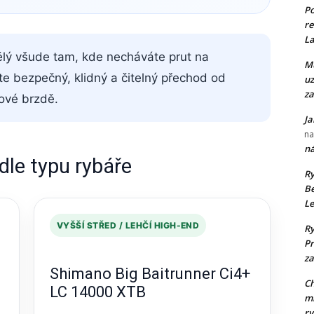
P
re
La
ělý všude tam, kde necháváte prut na
Mu
te bezpečný, klidný a čitelný přechod od
uz
za
jové brzdě.
Ja
n
ná
dle typu rybáře
Ry
Be
Le
VYŠŠÍ STŘED / LEHČÍ HIGH-END
Ry
Pr
za
Shimano Big Baitrunner Ci4+
Ch
LC 14000 XTB
ml
ry