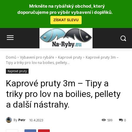
Mrkněte na rybářský obchod, který
doporučujeme pro výběr vybavení i doplňků.
ZÍSKAT SLEVU
Domů
Vybavení pro rybáře
Kaprové pruty
Kaprové pruty 3m –
Tipy a triky pro lov na boilies, pellety...
Kaprové pruty
Kaprové pruty 3m – Tipy a
triky pro lov na boilies, pellety
a další nástrahy.
By
Petr
10.4.2023
599
0