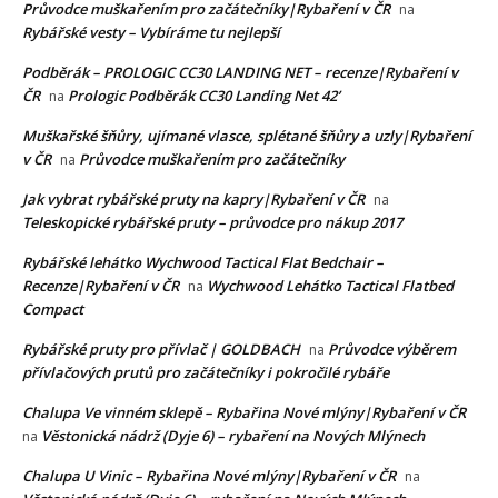
Průvodce muškařením pro začátečníky|Rybaření v ČR
na
Rybářské vesty – Vybíráme tu nejlepší
Podběrák – PROLOGIC CC30 LANDING NET – recenze|Rybaření v
ČR
Prologic Podběrák CC30 Landing Net 42’
na
Muškařské šňůry, ujímané vlasce, splétané šňůry a uzly|Rybaření
v ČR
Průvodce muškařením pro začátečníky
na
Jak vybrat rybářské pruty na kapry|Rybaření v ČR
na
Teleskopické rybářské pruty – průvodce pro nákup 2017
Rybářské lehátko Wychwood Tactical Flat Bedchair –
Recenze|Rybaření v ČR
Wychwood Lehátko Tactical Flatbed
na
Compact
Rybářské pruty pro přívlač | GOLDBACH
Průvodce výběrem
na
přívlačových prutů pro začátečníky i pokročilé rybáře
Chalupa Ve vinném sklepě – Rybařina Nové mlýny|Rybaření v ČR
Věstonická nádrž (Dyje 6) – rybaření na Nových Mlýnech
na
Chalupa U Vinic – Rybařina Nové mlýny|Rybaření v ČR
na