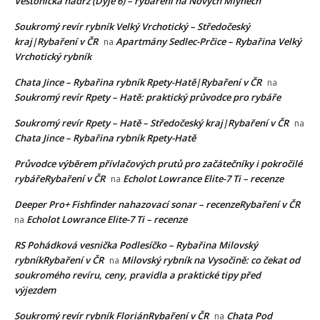
Věstonická nádrž (Dyje 6) – rybaření na Nových Mlýnech
Soukromý revír rybník Velký Vrchotický – Středočeský
kraj|Rybaření v ČR
Apartmány Sedlec-Prčice – Rybařina Velký
na
Vrchotický rybník
Chata Jince – Rybařina rybník Rpety-Hatě|Rybaření v ČR
na
Soukromý revír Rpety – Hatě: praktický průvodce pro rybáře
Soukromý revír Rpety – Hatě – Středočeský kraj|Rybaření v ČR
na
Chata Jince – Rybařina rybník Rpety-Hatě
Průvodce výběrem přívlačových prutů pro začátečníky i pokročilé
rybářeRybaření v ČR
Echolot Lowrance Elite-7 Ti – recenze
na
Deeper Pro+ Fishfinder nahazovací sonar – recenzeRybaření v ČR
Echolot Lowrance Elite-7 Ti – recenze
na
RS Pohádková vesnička Podlesíčko – Rybařina Milovský
rybníkRybaření v ČR
Milovský rybník na Vysočině: co čekat od
na
soukromého revíru, ceny, pravidla a praktické tipy před
výjezdem
Soukromý revír rybník FloriánRybaření v ČR
Chata Pod
na