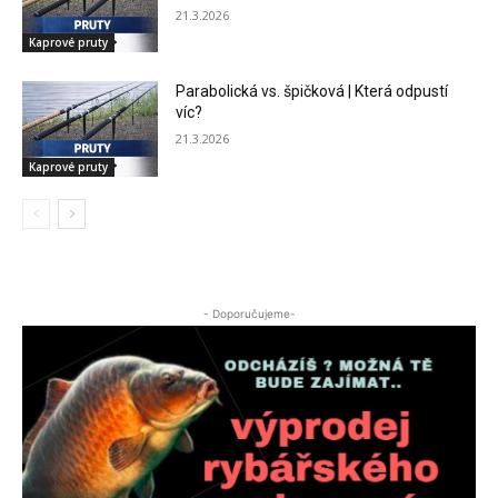
21.3.2026
Kaprové pruty
Parabolická vs. špičková | Která odpustí
víc?
21.3.2026
Kaprové pruty
- Doporučujeme-