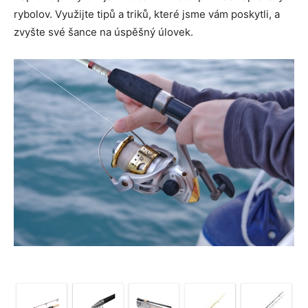
rybolov. Využijte tipů a triků, které jsme vám poskytli, a
zvyšte své šance na úspěšný úlovek.