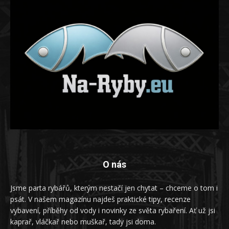
O nás
Jsme parta rybářů, kterým nestačí jen chytat – chceme o tom i
psát. V našem magazínu najdeš praktické tipy, recenze
vybavení, příběhy od vody i novinky ze světa rybaření. Ať už jsi
kaprař, vláčkař nebo muškař, tady jsi doma.