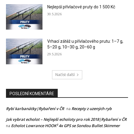
Nejlepší přívlačové pruty do 1 500 Kč
30.5.2026
Vrhací zátěž u přívlačového prutu: 1–7 g,
5–20 g, 10–30 g, 20–60 g
29.5.2026
Načíst další
POSLEDNÍ KOMENTÁŘE
Rybí karbanátky|Rybaření v ČR
Recepty z uzených ryb
na
Jak vybrat echolot – Nejlepší echoloty pro rok 2018|Rybaření v ČR
Echolot Lowrance HOOK² 4x GPS se Sondou Bullet Skimmer
na