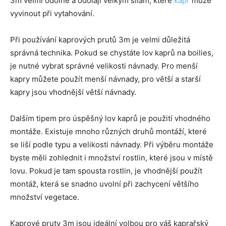
3m velmi odolné a odolají velkým silám, které
kapr
může
vyvinout při vytahování.
Při používání kaprových prutů 3m je velmi důležitá
správná technika. Pokud se chystáte lov kaprů na boilies,
je nutné vybrat správné velikosti návnady. Pro menší
kapry můžete použít menší návnady, pro větší a starší
kapry jsou vhodnější větší návnady.
Dalším tipem pro úspěšný lov kaprů je použití vhodného
montáže. Existuje mnoho různých druhů montáží, které
se liší podle typu a velikosti návnady. Při výběru montáže
byste měli zohlednit i množství rostlin, které jsou v místě
lovu. Pokud je tam spousta rostlin, je vhodnější použít
montáž, která se snadno uvolní při zachycení většího
množství vegetace.
Kaprové pruty 3m jsou ideální volbou pro váš kaprařský