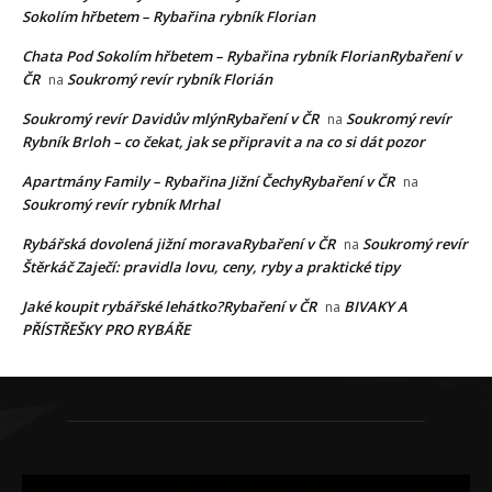
Sokolím hřbetem – Rybařina rybník Florian
Chata Pod Sokolím hřbetem – Rybařina rybník FlorianRybaření v
ČR
Soukromý revír rybník Florián
na
Soukromý revír Davidův mlýnRybaření v ČR
Soukromý revír
na
Rybník Brloh – co čekat, jak se připravit a na co si dát pozor
Apartmány Family – Rybařina Jižní ČechyRybaření v ČR
na
Soukromý revír rybník Mrhal
Rybářská dovolená jižní moravaRybaření v ČR
Soukromý revír
na
Štěrkáč Zaječí: pravidla lovu, ceny, ryby a praktické tipy
Jaké koupit rybářské lehátko?Rybaření v ČR
BIVAKY A
na
PŘÍSTŘEŠKY PRO RYBÁŘE