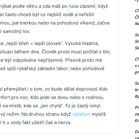
š hýbat podle větru a zda máš po ruce zázemí, když
Ch
st často chceš být co nejblíž vodě a neřešit
Č
dinou, partnerkou nebo na pohodový víkend, začne
N
o samotný lov.
So
St
e „lepší břeh = lepší úlovek“. Vysoká hladina,
Se
situaci během dne. Člověk proto musí počítat s tím,
Ch
ůže být odpoledne nepříjemné. Přesně proto má
v 
hceš spíš rybářský základní tábor, nebo pohodové
pr
So
sl přemýšlet i o tom, co bude dělat doprovod. Kdo
kr
Rp
mfort pro noc. Kdo jede ve dvou nebo s rodinou,
í na místě, kde se „jen chytá“. To je častý omyl.
Pr
ový režim. Na druhou stranu když
rybaření
myslíš
za
Ec
ý ti u vody fakt ušetří čas a nervy.
De
re