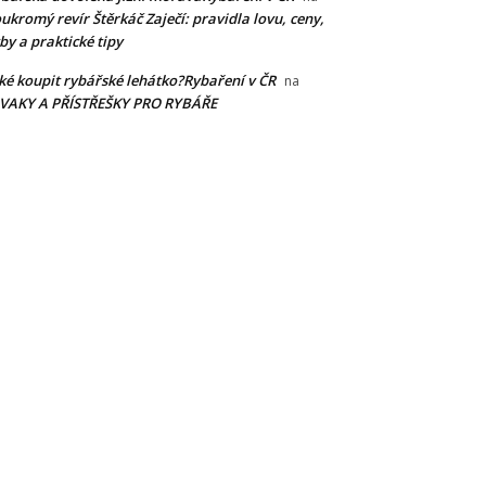
ukromý revír Štěrkáč Zaječí: pravidla lovu, ceny,
by a praktické tipy
ké koupit rybářské lehátko?Rybaření v ČR
na
IVAKY A PŘÍSTŘEŠKY PRO RYBÁŘE