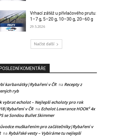
Vrhací zátěž u přívlačového prutu:
1–7 g, 5–20 g, 10–30 g, 20–60 g
29.5.2026
Načíst další
POSLEDNÍ KOMENTÁŘE
bí karbanátky|Rybaření v ČR
Recepty z
na
ených ryb
k vybrat echolot – Nejlepší echoloty pro rok
18|Rybaření v ČR
Echolot Lowrance HOOK² 4x
na
S se Sondou Bullet Skimmer
ůvodce muškařením pro začátečníky|Rybaření v
R
Rybářské vesty – Vybíráme tu nejlepší
na