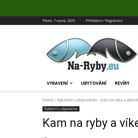
Pátek, 7 srpna, 2026
Přihlášení / Registrace
VYBAVENÍ
UBYTOVÁNÍ
REVÍRY
Domů
Rybaření s ubytováním
Kam na ryby a víkend
Rybaření s ubytováním
Kam na ryby a vík