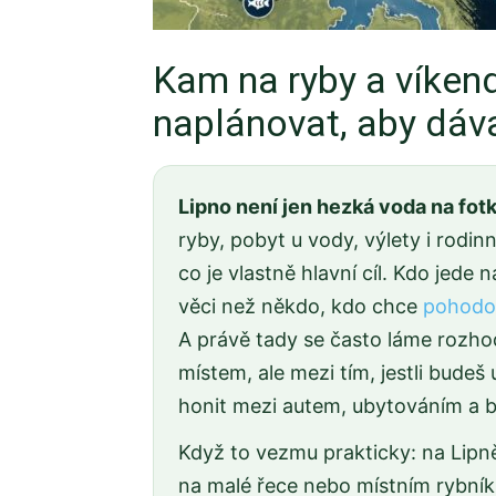
Kam na ryby a víkend
naplánovat, aby dáv
Lipno není jen hezká voda na fotk
ryby, pobyt u vody, výlety i rodin
co je vlastně hlavní cíl. Kdo jede n
věci než někdo, kdo chce
pohodov
A právě tady se často láme rozh
místem, ale mezi tím, jestli bude
honit mezi autem, ubytováním a 
Když to vezmu prakticky: na Lipn
na malé řece nebo místním rybníku.