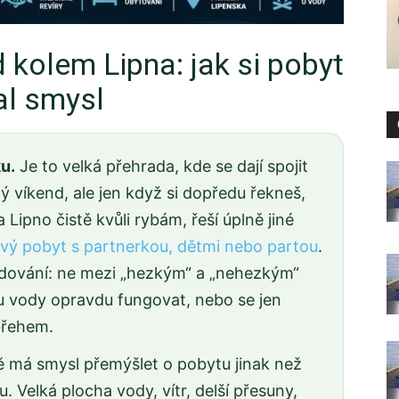
 kolem Lipna: jak si pobyt
al smysl
u.
Je to velká přehrada, kde se dají spojit
ný víkend, ale jen když si dopředu řekneš,
a Lipno čistě kvůli rybám, řeší úplně jiné
ý pobyt s partnerkou, dětmi nebo partou
.
odování: ne mezi „hezkým“ a „nehezkým“
š u vody opravdu fungovat, nebo se jen
břehem.
ě má smysl přemýšlet o pobytu jinak než
 Velká plocha vody, vítr, delší přesuny,