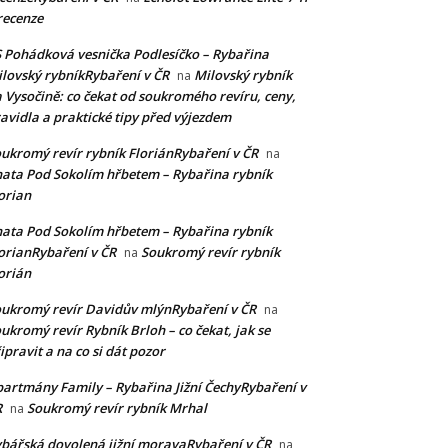
recenze
 Pohádková vesnička Podlesíčko – Rybařina
lovský rybníkRybaření v ČR
Milovský rybník
na
 Vysočině: co čekat od soukromého revíru, ceny,
avidla a praktické tipy před výjezdem
ukromý revír rybník FloriánRybaření v ČR
na
ata Pod Sokolím hřbetem – Rybařina rybník
orian
ata Pod Sokolím hřbetem – Rybařina rybník
orianRybaření v ČR
Soukromý revír rybník
na
orián
ukromý revír Davidův mlýnRybaření v ČR
na
ukromý revír Rybník Brloh – co čekat, jak se
ipravit a na co si dát pozor
artmány Family – Rybařina Jižní ČechyRybaření v
R
Soukromý revír rybník Mrhal
na
bářská dovolená jižní moravaRybaření v ČR
na