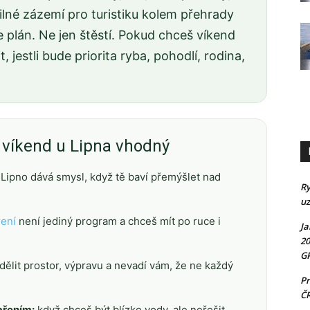
lné zázemí pro turistiku kolem přehrady
e plán. Ne jen štěstí. Pokud chceš víkend
, jestli bude priorita ryba, pohodlí, rodina,
e víkend u Lipna vhodný
Lipno dává smysl, když tě baví přemýšlet nad
Ry
uz
ření
není jediný program a chceš mít po ruce i
Ja
20
GP
dělit prostor, výpravu a nevadí vám, že ne každý
Pr
Č
ařením:
když chceš být blízko vody, ale neřešit