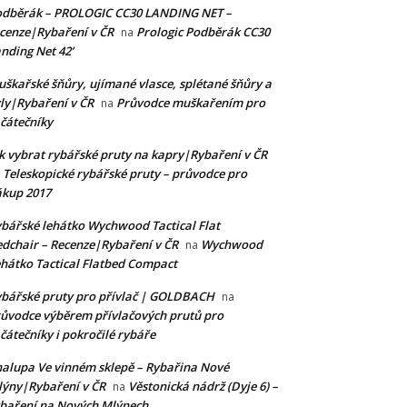
odběrák – PROLOGIC CC30 LANDING NET –
cenze|Rybaření v ČR
Prologic Podběrák CC30
na
nding Net 42’
škařské šňůry, ujímané vlasce, splétané šňůry a
ly|Rybaření v ČR
Průvodce muškařením pro
na
čátečníky
k vybrat rybářské pruty na kapry|Rybaření v ČR
Teleskopické rybářské pruty – průvodce pro
a
kup 2017
bářské lehátko Wychwood Tactical Flat
dchair – Recenze|Rybaření v ČR
Wychwood
na
hátko Tactical Flatbed Compact
bářské pruty pro přívlač | GOLDBACH
na
ůvodce výběrem přívlačových prutů pro
čátečníky i pokročilé rybáře
alupa Ve vinném sklepě – Rybařina Nové
ýny|Rybaření v ČR
Věstonická nádrž (Dyje 6) –
na
baření na Nových Mlýnech