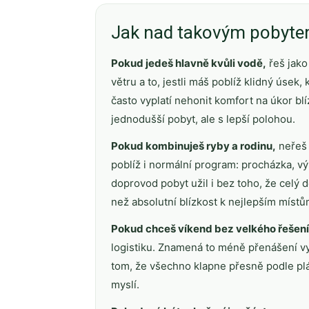
Jak nad takovým pobytem
Pokud jedeš hlavně kvůli vodě,
řeš jako
větru a to, jestli máš poblíž klidný úsek
často vyplatí nehonit komfort na úkor bl
jednodušší pobyt, ale s lepší polohou.
Pokud kombinuješ ryby a rodinu,
neřeš j
poblíž i normální program: procházka, vý
doprovod pobyt užil i bez toho, že celý d
než absolutní blízkost k nejlepším místů
Pokud chceš víkend bez velkého řešení
logistiku. Znamená to méně přenášení v
tom, že všechno klapne přesně podle plánu
myslí.