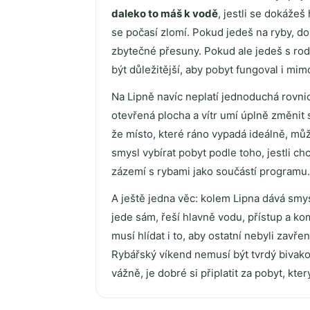
daleko to máš k vodě
, jestli se dokáže
se počasí zlomí. Pokud jedeš na ryby, do
zbytečné přesuny. Pokud ale jedeš s ro
být důležitější, aby pobyt fungoval i mim
Na Lipně navíc neplatí jednoduchá rovnic
otevřená plocha a vítr umí úplně změnit 
že místo, které ráno vypadá ideálně, m
smysl vybírat pobyt podle toho, jestli c
zázemí s rybami jako součástí programu.
A ještě jedna věc: kolem Lipna dává smy
jede sám, řeší hlavně vodu, přístup a ko
musí hlídat i to, aby ostatní nebyli zavřen
Rybářský víkend nemusí být tvrdý bivak
vážně, je dobré si připlatit za pobyt, kter