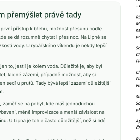
– 
 přemýšlet právě tady
RS
Mi
 první přístup k břehu, možnost přesunu podle
na
pr
, kde se dá rozumně chytat i přes noc. Na Lipně se
ízkosti vody. U rybářského víkendu je někdy lepší
So
Ch
Fl
en to, jestli je kolem voda. Důležité je, aby byl
Ch
let, klidné zázemí, případně možnost, aby si
Fl
en sedí u prutů. Tady bývá lepší zázemí důležitější
Fl
m.
So
So
,
zaměř se na pobyt, kde máš jednoduchou
př
ybavení, méně improvizace a menší závislost na
. U Lipna je tohle často důležitější, než si lidé
Ap
Č
Ry