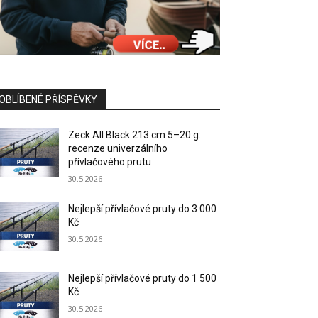
OBLÍBENÉ PŘÍSPĚVKY
Zeck All Black 213 cm 5–20 g:
recenze univerzálního
přívlačového prutu
30.5.2026
Nejlepší přívlačové pruty do 3 000
Kč
30.5.2026
Nejlepší přívlačové pruty do 1 500
Kč
30.5.2026