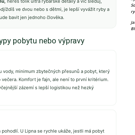
mu,
neřeš tolik ultra rybářské detaily a víc sleduj,
So
odjíždíš ve dvou nebo s dětmi, je lepší vyvážit ryby a
ry
bude bavit jen jednoho člověka.
Ja
B
ypy pobytu nebo výpravy
 u vody, minimum zbytečných přesunů a pobyt, který
 večera. Komfort je fajn, ale není to první kritérium.
yčejnější zázemí s lepší logistikou než hezký
 pohodlí. U Lipna se rychle ukáže, jestli má pobyt