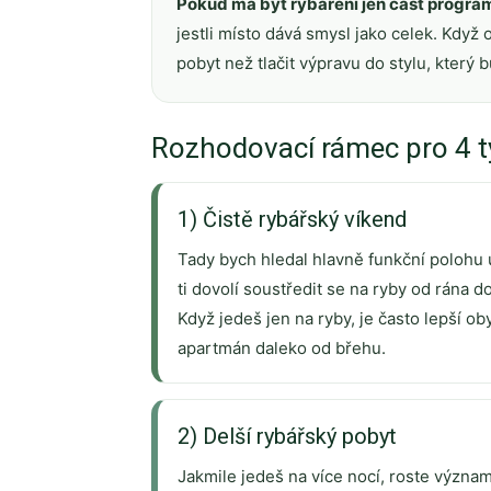
Pokud má být rybaření jen část progra
jestli místo dává smysl jako celek. Když 
pobyt než tlačit výpravu do stylu, který 
Rozhodovací rámec pro 4 t
1) Čistě rybářský víkend
Tady bych hledal hlavně funkční polohu
ti dovolí soustředit se na ryby od rána do
Když jedeš jen na ryby, je často lepší ob
apartmán daleko od břehu.
2) Delší rybářský pobyt
Jakmile jedeš na více nocí, roste význam