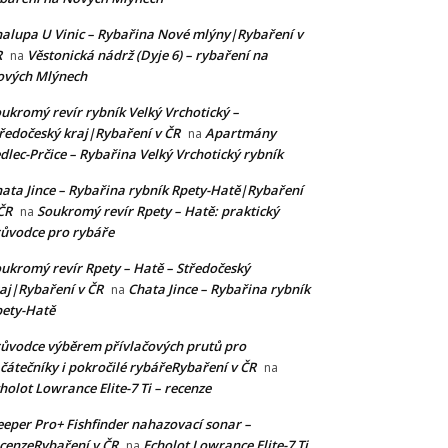
alupa U Vinic – Rybařina Nové mlýny|Rybaření v
R
Věstonická nádrž (Dyje 6) – rybaření na
na
ových Mlýnech
ukromý revír rybník Velký Vrchotický –
ředočeský kraj|Rybaření v ČR
Apartmány
na
dlec-Prčice – Rybařina Velký Vrchotický rybník
ata Jince – Rybařina rybník Rpety-Hatě|Rybaření
ČR
Soukromý revír Rpety – Hatě: praktický
na
ůvodce pro rybáře
ukromý revír Rpety – Hatě – Středočeský
aj|Rybaření v ČR
Chata Jince – Rybařina rybník
na
ety-Hatě
ůvodce výběrem přívlačových prutů pro
čátečníky i pokročilé rybářeRybaření v ČR
na
holot Lowrance Elite-7 Ti – recenze
eper Pro+ Fishfinder nahazovací sonar –
cenzeRybaření v ČR
Echolot Lowrance Elite-7 Ti
na