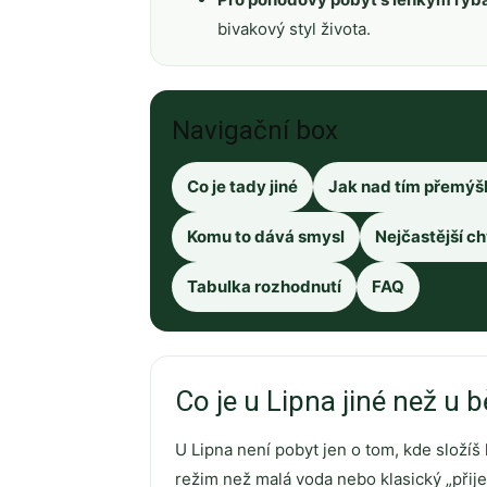
bivakový styl života.
Navigační box
Co je tady jiné
Jak nad tím přemýš
Komu to dává smysl
Nejčastější c
Tabulka rozhodnutí
FAQ
Co je u Lipna jiné než u
U Lipna není pobyt jen o tom, kde složíš h
režim než malá voda nebo klasický „přij