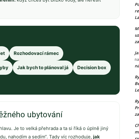
P
re
La
Mu
uz
za
Ja
let
Rozhodovací rámec
n
ná
hyby
Jak bych to plánoval já
Decision box
Ry
Be
Le
Ry
Pr
 běžného ubytování
za
Ch
lavu. Je to velká přehrada a ta si říká o úplně jiný
ml
edu, nahodím a sedím“. Tady víc rozhoduje,
jak
ry