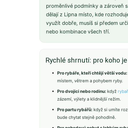
proměnlivé podmínky a zároveň si
dělají z Lipna místo, kde rozhoduj
využít dobře, musíš si předem určit
nebo kombinace všech tří.
Rychlé shrnutí: pro koho j
Pro rybáře, kteří chtějí větší vodu:
místem, větrem a pohybem ryby.
Pro dvojici nebo rodinu:
když
ryba
zázemí, výlety a klidnější režim.
Pro partu rybářů:
když si umíte roz
bude chytat stejně pohodlně.
Pro pohodový pobyt s lehkým ryb