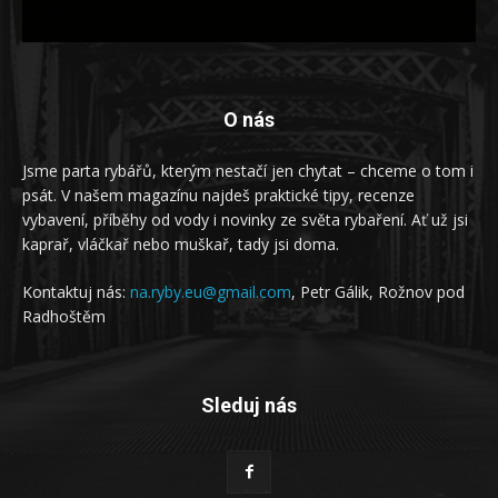
O nás
Jsme parta rybářů, kterým nestačí jen chytat – chceme o tom i
psát. V našem magazínu najdeš praktické tipy, recenze
vybavení, příběhy od vody i novinky ze světa rybaření. Ať už jsi
kaprař, vláčkař nebo muškař, tady jsi doma.
Kontaktuj nás:
na.ryby.eu@gmail.com
, Petr Gálik, Rožnov pod
Radhoštěm
Sleduj nás