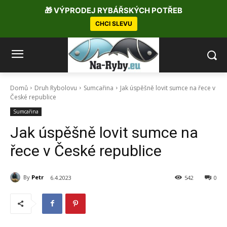
🎁 VÝPRODEJ RYBÁŘSKÝCH POTŘEB
CHCI SLEVU
Domů
Druh Rybolovu
Sumcařina
Jak úspěšně lovit sumce na řece v
České republice
Sumcařina
Jak úspěšně lovit sumce na
řece v České republice
By
Petr
6.4.2023
542
0