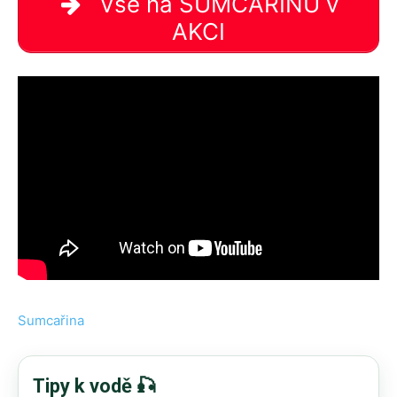
Vše na SUMCAŘINU v
AKCI
Sumcařina
Tipy k vodě 🎣