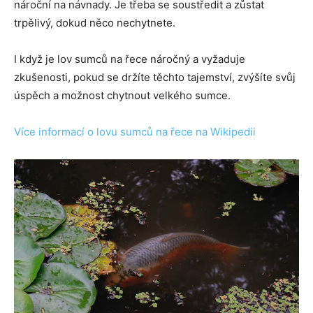
nároční na návnady. Je třeba se soustředit a zůstat
trpělivý, dokud něco nechytnete.
I když je lov sumců na řece náročný a vyžaduje
zkušenosti, pokud se držíte těchto tajemství, zvýšíte svůj
úspěch a možnost chytnout velkého sumce.
Více informací o lovu sumců na řece na Wikipedii