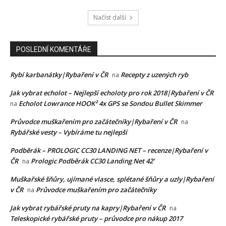
Načíst další
POSLEDNÍ KOMENTÁŘE
Rybí karbanátky|Rybaření v ČR
Recepty z uzených ryb
na
Jak vybrat echolot – Nejlepší echoloty pro rok 2018|Rybaření v ČR
Echolot Lowrance HOOK² 4x GPS se Sondou Bullet Skimmer
na
Průvodce muškařením pro začátečníky|Rybaření v ČR
na
Rybářské vesty – Vybíráme tu nejlepší
Podběrák – PROLOGIC CC30 LANDING NET – recenze|Rybaření v
ČR
Prologic Podběrák CC30 Landing Net 42’
na
Muškařské šňůry, ujímané vlasce, splétané šňůry a uzly|Rybaření
v ČR
Průvodce muškařením pro začátečníky
na
Jak vybrat rybářské pruty na kapry|Rybaření v ČR
na
Teleskopické rybářské pruty – průvodce pro nákup 2017