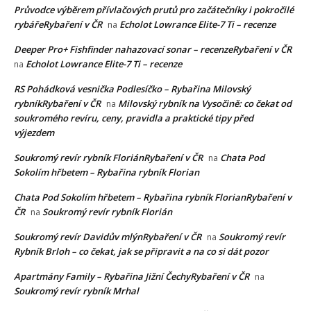
Průvodce výběrem přívlačových prutů pro začátečníky i pokročilé
rybářeRybaření v ČR
Echolot Lowrance Elite-7 Ti – recenze
na
Deeper Pro+ Fishfinder nahazovací sonar – recenzeRybaření v ČR
Echolot Lowrance Elite-7 Ti – recenze
na
RS Pohádková vesnička Podlesíčko – Rybařina Milovský
rybníkRybaření v ČR
Milovský rybník na Vysočině: co čekat od
na
soukromého revíru, ceny, pravidla a praktické tipy před
výjezdem
Soukromý revír rybník FloriánRybaření v ČR
Chata Pod
na
Sokolím hřbetem – Rybařina rybník Florian
Chata Pod Sokolím hřbetem – Rybařina rybník FlorianRybaření v
ČR
Soukromý revír rybník Florián
na
Soukromý revír Davidův mlýnRybaření v ČR
Soukromý revír
na
Rybník Brloh – co čekat, jak se připravit a na co si dát pozor
Apartmány Family – Rybařina Jižní ČechyRybaření v ČR
na
Soukromý revír rybník Mrhal