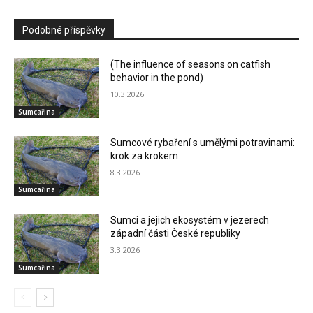
Podobné příspěvky
(The influence of seasons on catfish
behavior in the pond)
10.3.2026
Sumcařina
Sumcové rybaření s umělými potravinami:
krok za krokem
8.3.2026
Sumcařina
Sumci a jejich ekosystém v jezerech
západní části České republiky
3.3.2026
Sumcařina