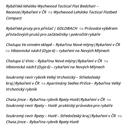
Rybářské lehátko Wychwood Tactical Flat Bedchair –
Recenze|Rybaření v ČR
Wychwood Lehátko Tactical Flatbed
na
Compact
Rybářské pruty pro přívlač | GOLDBACH
Průvodce výběrem
na
přívlačových prutů pro začátečníky i pokročilé rybáře
Chalupa Ve vinném sklepě – Rybařina Nové mlýny|Rybaření v ČR
Věstonická nádrž (Dyje 6) – rybaření na Nových Mlýnech
na
Chalupa U Vinic – Rybařina Nové mlýny|Rybaření v ČR
na
Věstonická nádrž (Dyje 6) – rybaření na Nových Mlýnech
Soukromý revír rybník Velký Vrchotický – Středočeský
kraj|Rybaření v ČR
Apartmány Sedlec-Prčice – Rybařina Velký
na
Vrchotický rybník
Chata Jince – Rybařina rybník Rpety-Hatě|Rybaření v ČR
na
Soukromý revír Rpety – Hatě: praktický průvodce pro rybáře
Soukromý revír Rpety – Hatě – Středočeský kraj|Rybaření v ČR
na
Chata Jince – Rybařina rybník Rpety-Hatě