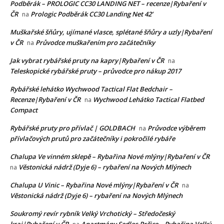
Podběrák – PROLOGIC CC30 LANDING NET – recenze|Rybaření v
ČR
Prologic Podběrák CC30 Landing Net 42’
na
Muškařské šňůry, ujímané vlasce, splétané šňůry a uzly|Rybaření
v ČR
Průvodce muškařením pro začátečníky
na
Jak vybrat rybářské pruty na kapry|Rybaření v ČR
na
Teleskopické rybářské pruty – průvodce pro nákup 2017
Rybářské lehátko Wychwood Tactical Flat Bedchair –
Recenze|Rybaření v ČR
Wychwood Lehátko Tactical Flatbed
na
Compact
Rybářské pruty pro přívlač | GOLDBACH
Průvodce výběrem
na
přívlačových prutů pro začátečníky i pokročilé rybáře
Chalupa Ve vinném sklepě – Rybařina Nové mlýny|Rybaření v ČR
Věstonická nádrž (Dyje 6) – rybaření na Nových Mlýnech
na
Chalupa U Vinic – Rybařina Nové mlýny|Rybaření v ČR
na
Věstonická nádrž (Dyje 6) – rybaření na Nových Mlýnech
Soukromý revír rybník Velký Vrchotický – Středočeský