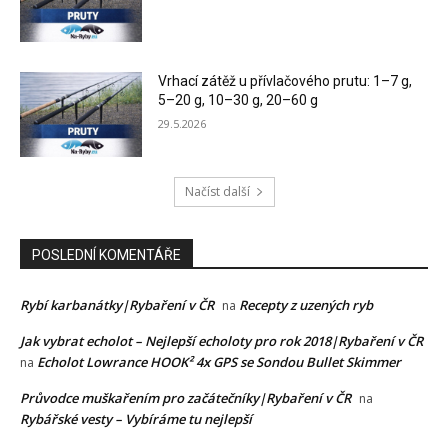
Vrhací zátěž u přívlačového prutu: 1–7 g,
5–20 g, 10–30 g, 20–60 g
29.5.2026
Načíst další
POSLEDNÍ KOMENTÁŘE
Rybí karbanátky|Rybaření v ČR
Recepty z uzených ryb
na
Jak vybrat echolot – Nejlepší echoloty pro rok 2018|Rybaření v ČR
Echolot Lowrance HOOK² 4x GPS se Sondou Bullet Skimmer
na
Průvodce muškařením pro začátečníky|Rybaření v ČR
na
Rybářské vesty – Vybíráme tu nejlepší