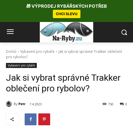
🎁 VÝPRODEJ RYBÁŘSKÝCH POTŘEB
CHCI SLEVU
Domů
Vybavení pro rybáře
Jak si vybrat správné Trakker oblečení
pro rybolov?
Vybavení pro rybáře
Jak si vybrat správné Trakker
oblečení pro rybolov?
By
Petr
7.4.2023
750
0