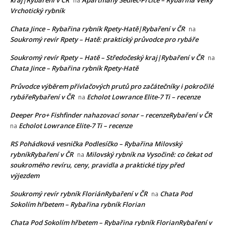
kraj|Rybaření v ČR
Apartmány Sedlec-Prčice – Rybařina Velký
na
Vrchotický rybník
Chata Jince – Rybařina rybník Rpety-Hatě|Rybaření v ČR
na
Soukromý revír Rpety – Hatě: praktický průvodce pro rybáře
Soukromý revír Rpety – Hatě – Středočeský kraj|Rybaření v ČR
na
Chata Jince – Rybařina rybník Rpety-Hatě
Průvodce výběrem přívlačových prutů pro začátečníky i pokročilé
rybářeRybaření v ČR
Echolot Lowrance Elite-7 Ti – recenze
na
Deeper Pro+ Fishfinder nahazovací sonar – recenzeRybaření v ČR
Echolot Lowrance Elite-7 Ti – recenze
na
RS Pohádková vesnička Podlesíčko – Rybařina Milovský
rybníkRybaření v ČR
Milovský rybník na Vysočině: co čekat od
na
soukromého revíru, ceny, pravidla a praktické tipy před
výjezdem
Soukromý revír rybník FloriánRybaření v ČR
Chata Pod
na
Sokolím hřbetem – Rybařina rybník Florian
Chata Pod Sokolím hřbetem – Rybařina rybník FlorianRybaření v