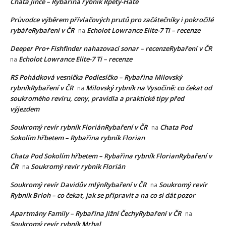
Chata Jince – Rybařina rybník Rpety-Hatě
Průvodce výběrem přívlačových prutů pro začátečníky i pokročilé
rybářeRybaření v ČR
Echolot Lowrance Elite-7 Ti – recenze
na
Deeper Pro+ Fishfinder nahazovací sonar – recenzeRybaření v ČR
Echolot Lowrance Elite-7 Ti – recenze
na
RS Pohádková vesnička Podlesíčko – Rybařina Milovský
rybníkRybaření v ČR
Milovský rybník na Vysočině: co čekat od
na
soukromého revíru, ceny, pravidla a praktické tipy před
výjezdem
Soukromý revír rybník FloriánRybaření v ČR
Chata Pod
na
Sokolím hřbetem – Rybařina rybník Florian
Chata Pod Sokolím hřbetem – Rybařina rybník FlorianRybaření v
ČR
Soukromý revír rybník Florián
na
Soukromý revír Davidův mlýnRybaření v ČR
Soukromý revír
na
Rybník Brloh – co čekat, jak se připravit a na co si dát pozor
Apartmány Family – Rybařina Jižní ČechyRybaření v ČR
na
Soukromý revír rybník Mrhal