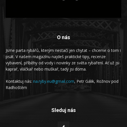
O nás
Jsme parta rybářů, kterým nestačí jen chytat – chceme o tom i
psát. V našem magazínu najdeš praktické tipy, recenze
vybavení, příběhy od vody i novinky ze světa rybaření. Ať už jsi
kaprař, vláčkař nebo muškař, tady jsi doma.
Kontaktuj nás:
na.ryby.eu@gmail.com
, Petr Gálik, Rožnov pod
Radhoštěm
Sleduj nás