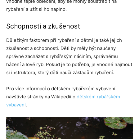
vhodně teplé oblečení, aby se mohly soustředit na
rybaření a užít si ho naplno.
Schopnosti a zkušenosti
Důležitým faktorem při rybaření s dětmi je také jejich
zkušenost a schopnosti. Děti by měly být naučeny
správně zacházet s rybářským náčiním, správnému
házení a lově ryb. Pokud je to potřeba, je vhodné najmout
si instruktora, který děti naučí základům rybaření.
Pro více informací o dětském rybářském vybavení
navštivte stránky na Wikipedii o
dětském rybářském
vybavení
.