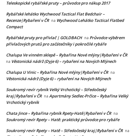
Teleskopické rybářské pruty – průvodce pro nákup 2017
Rybářské lehátko Wychwood Tactical Flat Bedchair –
Recenze|Rybaření v ČR
Wychwood Lehátko Tactical Flatbed
na
Compact
Rybářské pruty pro přívlač | GOLDBACH
Průvodce výběrem
na
přívlačových prutů pro začátečníky i pokročilé rybáře
Chalupa Ve vinném sklepě – Rybařina Nové mlýny|Rybaření v ČR
Věstonická nádrž (Dyje 6) – rybaření na Nových Mlýnech
na
Chalupa U Vinic – Rybařina Nové mlýny|Rybaření v ČR
na
Věstonická nádrž (Dyje 6) – rybaření na Nových Mlýnech
Soukromý revír rybník Velký Vrchotický – Středočeský
kraj|Rybaření v ČR
Apartmány Sedlec-Prčice – Rybařina Velký
na
Vrchotický rybník
Chata Jince – Rybařina rybník Rpety-Hatě|Rybaření v ČR
na
Soukromý revír Rpety – Hatě: praktický průvodce pro rybáře
Soukromý revír Rpety – Hatě – Středočeský kraj|Rybaření v ČR
na