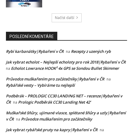
Načíst další
POSLEDNÍ KOMENTÁŘE
Rybí karbanátky|Rybaření v ČR
Recepty z uzených ryb
na
Jak vybrat echolot – Nejlepší echoloty pro rok 2018|Rybaření v ČR
Echolot Lowrance HOOK² 4x GPS se Sondou Bullet Skimmer
na
Průvodce muškařením pro začátečníky|Rybaření v ČR
na
Rybářské vesty – Vybíráme tu nejlepší
Podběrák – PROLOGIC CC30 LANDING NET – recenze|Rybaření v
ČR
Prologic Podběrák CC30 Landing Net 42’
na
Muškařské šňůry, ujímané vlasce, splétané šňůry a uzly|Rybaření
v ČR
Průvodce muškařením pro začátečníky
na
Jak vybrat rybářské pruty na kapry|Rybaření v ČR
na