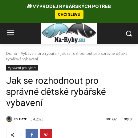
🎁 VÝPRODEJ RYBÁŘSKÝCH POTŘEB
CHCI SLEVU
Domů
Vybavení pro rybáře
Jak se rozhodnout pro správné dětské
rybářské vybavení
Vybavení pro rybáře
Jak se rozhodnout pro
správné dětské rybářské
vybavení
By
Petr
5.4.2023
661
0