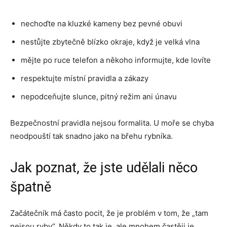
nechoďte na kluzké kameny bez pevné obuvi
nestůjte zbytečně blízko okraje, když je velká vlna
mějte po ruce telefon a někoho informujte, kde lovíte
respektujte místní pravidla a zákazy
nepodceňujte slunce, pitný režim ani únavu
Bezpečnostní pravidla nejsou formalita. U moře se chyba
neodpouští tak snadno jako na břehu rybníka.
Jak poznat, že jste udělali něco
špatně
Začátečník má často pocit, že je problém v tom, že „tam
nejsou ryby“. Někdy to tak je, ale mnohem častěji je