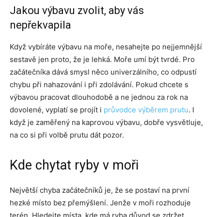
Jakou výbavu zvolit, aby vás
nepřekvapila
Když vybíráte výbavu na moře, nesahejte po nejjemnější
sestavě jen proto, že je lehká. Moře umí být tvrdé. Pro
začátečníka dává smysl něco univerzálního, co odpustí
chybu při nahazování i při zdolávání. Pokud chcete s
výbavou pracovat dlouhodobě a ne jednou za rok na
dovolené, vyplatí se projít i
průvodce výběrem prutu
. I
když je zaměřený na kaprovou výbavu, dobře vysvětluje,
na co si při volbě prutu dát pozor.
Kde chytat ryby v moři
Největší chyba začátečníků je, že se postaví na první
hezké místo bez přemýšlení. Jenže v moři rozhoduje
terén. Hledejte místa, kde má ryba důvod se zdržet.