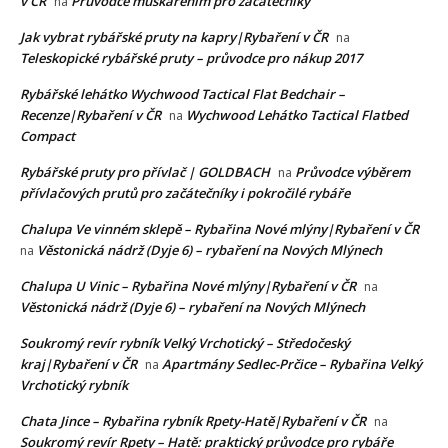
v ČR
Průvodce muškařením pro začátečníky
na
Jak vybrat rybářské pruty na kapry|Rybaření v ČR
na
Teleskopické rybářské pruty – průvodce pro nákup 2017
Rybářské lehátko Wychwood Tactical Flat Bedchair –
Recenze|Rybaření v ČR
Wychwood Lehátko Tactical Flatbed
na
Compact
Rybářské pruty pro přívlač | GOLDBACH
Průvodce výběrem
na
přívlačových prutů pro začátečníky i pokročilé rybáře
Chalupa Ve vinném sklepě – Rybařina Nové mlýny|Rybaření v ČR
Věstonická nádrž (Dyje 6) – rybaření na Nových Mlýnech
na
Chalupa U Vinic – Rybařina Nové mlýny|Rybaření v ČR
na
Věstonická nádrž (Dyje 6) – rybaření na Nových Mlýnech
Soukromý revír rybník Velký Vrchotický – Středočeský
kraj|Rybaření v ČR
Apartmány Sedlec-Prčice – Rybařina Velký
na
Vrchotický rybník
Chata Jince – Rybařina rybník Rpety-Hatě|Rybaření v ČR
na
Soukromý revír Rpety – Hatě: praktický průvodce pro rybáře