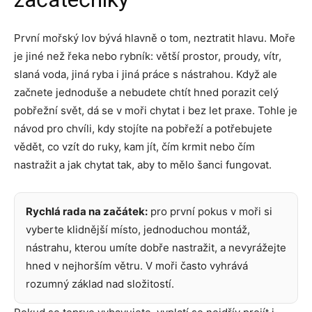
První mořský lov bývá hlavně o tom, neztratit hlavu. Moře
je jiné než řeka nebo rybník: větší prostor, proudy, vítr,
slaná voda, jiná ryba i jiná práce s nástrahou. Když ale
začnete jednoduše a nebudete chtít hned porazit celý
pobřežní svět, dá se v moři chytat i bez let praxe. Tohle je
návod pro chvíli, kdy stojíte na pobřeží a potřebujete
vědět, co vzít do ruky, kam jít, čím krmit nebo čím
nastražit a jak chytat tak, aby to mělo šanci fungovat.
Rychlá rada na začátek:
pro první pokus v moři si
vyberte klidnější místo, jednoduchou montáž,
nástrahu, kterou umíte dobře nastražit, a nevyrážejte
hned v nejhorším větru. V moři často vyhrává
rozumný základ nad složitostí.