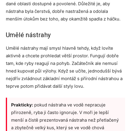
dané oblasti dostupné a povolené. Důležité je, aby
nástraha byla čerstvá, dobře nastražená a odolala
menším útokům bez toho, aby okamžitě spadla z háčku.
Umělé nástrahy
Umělé nástrahy mají smysl hlavně tehdy, když lovíte
aktivně a chcete prohledat větší prostor. Fungují dobře
tam, kde ryby reagují na pohyb. Začátečník ale nemusí
hned kupovat půl výlohy. Když se učíte, jednodušší bývá
nejdřív zvládnout základní montáž s přírodní nástrahou a
teprve potom přidávat další styly lovu.
Prakticky:
pokud nástraha ve vodě nepracuje
přirozeně, ryba ji často ignoruje. V moři je lepší
menší a čistě prezentovaná nástraha než přetlačený
a zbytečně velký kus, který se ve vodě chová