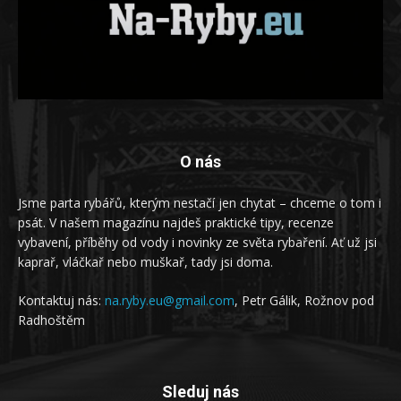
O nás
Jsme parta rybářů, kterým nestačí jen chytat – chceme o tom i
psát. V našem magazínu najdeš praktické tipy, recenze
vybavení, příběhy od vody i novinky ze světa rybaření. Ať už jsi
kaprař, vláčkař nebo muškař, tady jsi doma.
Kontaktuj nás:
na.ryby.eu@gmail.com
, Petr Gálik, Rožnov pod
Radhoštěm
Sleduj nás