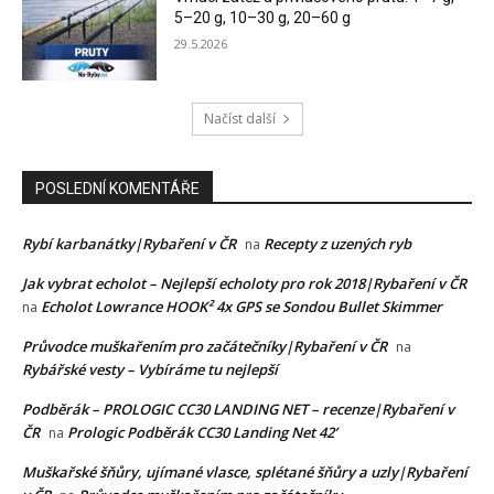
5–20 g, 10–30 g, 20–60 g
29.5.2026
Načíst další
POSLEDNÍ KOMENTÁŘE
Rybí karbanátky|Rybaření v ČR
Recepty z uzených ryb
na
Jak vybrat echolot – Nejlepší echoloty pro rok 2018|Rybaření v ČR
Echolot Lowrance HOOK² 4x GPS se Sondou Bullet Skimmer
na
Průvodce muškařením pro začátečníky|Rybaření v ČR
na
Rybářské vesty – Vybíráme tu nejlepší
Podběrák – PROLOGIC CC30 LANDING NET – recenze|Rybaření v
ČR
Prologic Podběrák CC30 Landing Net 42’
na
Muškařské šňůry, ujímané vlasce, splétané šňůry a uzly|Rybaření