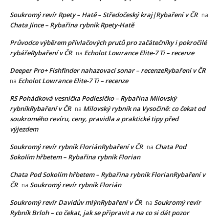
Soukromý revír Rpety – Hatě – Středočeský kraj|Rybaření v ČR
na
Chata Jince – Rybařina rybník Rpety-Hatě
Průvodce výběrem přívlačových prutů pro začátečníky i pokročilé
rybářeRybaření v ČR
Echolot Lowrance Elite-7 Ti – recenze
na
Deeper Pro+ Fishfinder nahazovací sonar – recenzeRybaření v ČR
Echolot Lowrance Elite-7 Ti – recenze
na
RS Pohádková vesnička Podlesíčko – Rybařina Milovský
rybníkRybaření v ČR
Milovský rybník na Vysočině: co čekat od
na
soukromého revíru, ceny, pravidla a praktické tipy před
výjezdem
Soukromý revír rybník FloriánRybaření v ČR
Chata Pod
na
Sokolím hřbetem – Rybařina rybník Florian
Chata Pod Sokolím hřbetem – Rybařina rybník FlorianRybaření v
ČR
Soukromý revír rybník Florián
na
Soukromý revír Davidův mlýnRybaření v ČR
Soukromý revír
na
Rybník Brloh – co čekat, jak se připravit a na co si dát pozor