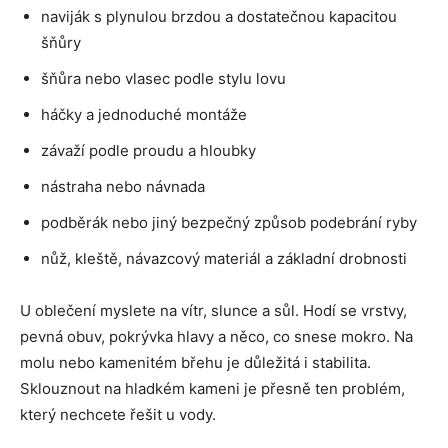
naviják s plynulou brzdou a dostatečnou kapacitou
šňůry
šňůra nebo vlasec podle stylu lovu
háčky a jednoduché montáže
závaží podle proudu a hloubky
nástraha nebo návnada
podběrák nebo jiný bezpečný způsob podebrání ryby
nůž, kleště, návazcový materiál a základní drobnosti
U oblečení myslete na vítr, slunce a sůl. Hodí se vrstvy,
pevná obuv, pokrývka hlavy a něco, co snese mokro. Na
molu nebo kamenitém břehu je důležitá i stabilita.
Sklouznout na hladkém kameni je přesně ten problém,
který nechcete řešit u vody.