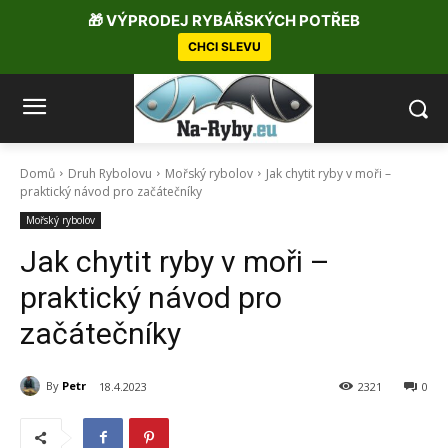
🎁 VÝPRODEJ RYBÁŘSKÝCH POTŘEB
CHCI SLEVU
Domů
Druh Rybolovu
Mořský rybolov
Jak chytit ryby v moři –
praktický návod pro začátečníky
Mořský rybolov
Jak chytit ryby v moři –
praktický návod pro
začátečníky
By
Petr
18.4.2023
2321
0