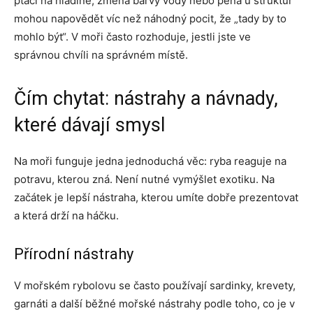
ptáci na hladině, změna barvy vody nebo pěna u struktur
mohou napovědět víc než náhodný pocit, že „tady by to
mohlo být“. V moři často rozhoduje, jestli jste ve
správnou chvíli na správném místě.
Čím chytat: nástrahy a návnady,
které dávají smysl
Na moři funguje jedna jednoduchá věc: ryba reaguje na
potravu, kterou zná. Není nutné vymýšlet exotiku. Na
začátek je lepší nástraha, kterou umíte dobře prezentovat
a která drží na háčku.
Přírodní nástrahy
V mořském rybolovu se často používají sardinky, krevety,
garnáti a další běžné mořské nástrahy podle toho, co je v