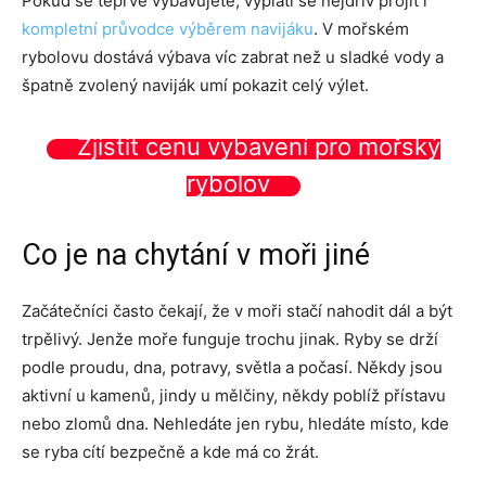
Pokud se teprve vybavujete, vyplatí se nejdřív projít i
kompletní průvodce výběrem navijáku
. V mořském
rybolovu dostává výbava víc zabrat než u sladké vody a
špatně zvolený naviják umí pokazit celý výlet.
Zjistit cenu vybavení pro mořský
rybolov
Co je na chytání v moři jiné
Začátečníci často čekají, že v moři stačí nahodit dál a být
trpělivý. Jenže moře funguje trochu jinak. Ryby se drží
podle proudu, dna, potravy, světla a počasí. Někdy jsou
aktivní u kamenů, jindy u mělčiny, někdy poblíž přístavu
nebo zlomů dna. Nehledáte jen rybu, hledáte místo, kde
se ryba cítí bezpečně a kde má co žrát.