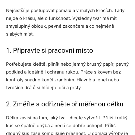
Nejčistší je postupovat pomalu a v malých krocích. Tady
nejde o krásu, ale o funkčnost. Výsledný tvar má mít
smysluplný oblouk, pevné zakončení a co nejméně
slabých míst.
1. Připravte si pracovní místo
Potřebujete kleště, pilník nebo jemný brusný papír, pevný
podklad a ideálně i ochranu rukou. Práce s kovem bez
kontroly snadno končí zraněním. Hlavně u jehel nebo
tvrdších drátů si hlídejte oči a prsty.
2. Změřte a odřízněte přiměřenou délku
Délka závisí na tom, jaký tvar chcete vytvořit. Příliš krátký
kus se špatně ohýbá a nedá se dobře uchopit. Příliš
dlouhý kus zase komplikuje přesnost. U domácí výroby je