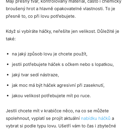
Mají přesný tvar, kontrolovaný materiál, často i chemicky
broušený hrot a hlavně opakovatelné vlastnosti. To je
přesně to, co při lovu potřebujete.
Když si vybíráte háčky, neřešíte jen velikost. Důležité je
také:
na jaký způsob lovu je chcete použít,
jestli potřebujete háček s očkem nebo s lopatkou,
jaký tvar sedí nástraze,
jak moc má být háček agresivní při zaseknutí,
jakou velikost potřebujete mít po ruce.
Jestli chcete mít v krabičce něco, na co se můžete
spolehnout, vyplatí se projít aktuální
nabídku háčků
a
vybrat si podle typu lovu. Ušetří vám to čas i zbytečné