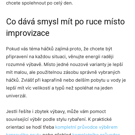
chcete spolehnout po celý den.
Co dává smysl mít po ruce místo
improvizace
Pokud vás téma háčků zajímá proto, že chcete být
připravení na každou situaci, věnujte energii raději
rozumné výbavě. Místo jedné nouzové varianty je lepší
mít malou, ale použitelnou zásobu správně vybraných
háčků. Zvlášť při kaprařině nebo delším pobytu u vody je
lepší mít víc velikostí a typů než spoléhat na jeden
univerzál.
Jestli řešíte i zbytek výbavy, může vám pomoct
související výběr podle stylu rybaření. K praktické
orientaci se hodí třeba
kompletní průvodce výběrem
kaprového prutu
nebo přehled
kompletního průvodce