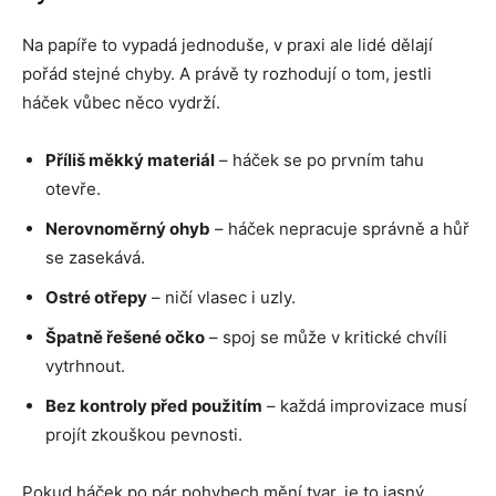
Na papíře to vypadá jednoduše, v praxi ale lidé dělají
pořád stejné chyby. A právě ty rozhodují o tom, jestli
háček vůbec něco vydrží.
Příliš měkký materiál
– háček se po prvním tahu
otevře.
Nerovnoměrný ohyb
– háček nepracuje správně a hůř
se zasekává.
Ostré otřepy
– ničí vlasec i uzly.
Špatně řešené očko
– spoj se může v kritické chvíli
vytrhnout.
Bez kontroly před použitím
– každá improvizace musí
projít zkouškou pevnosti.
Pokud háček po pár pohybech mění tvar, je to jasný