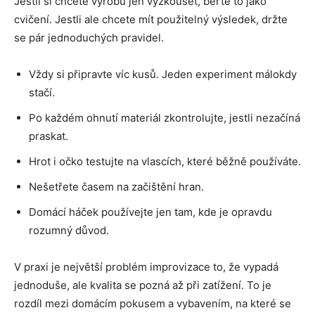
Jestli si chcete výrobu jen vyzkoušet, berte to jako
cvičení. Jestli ale chcete mít použitelný výsledek, držte
se pár jednoduchých pravidel.
Vždy si připravte víc kusů. Jeden experiment málokdy
stačí.
Po každém ohnutí materiál zkontrolujte, jestli nezačíná
praskat.
Hrot i očko testujte na vlascích, které běžně používáte.
Nešetřete časem na začištění hran.
Domácí háček používejte jen tam, kde je opravdu
rozumný důvod.
V praxi je největší problém improvizace to, že vypadá
jednoduše, ale kvalita se pozná až při zatížení. To je
rozdíl mezi domácím pokusem a vybavením, na které se