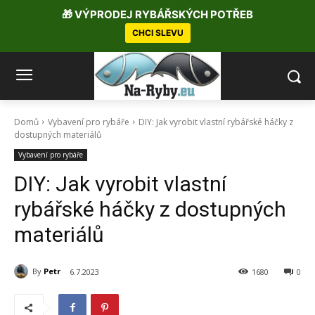
🎁 VÝPRODEJ RYBÁŘSKÝCH POTŘEB
CHCI SLEVU
Domů
Vybavení pro rybáře
DIY: Jak vyrobit vlastní rybářské háčky z
dostupných materiálů
Vybavení pro rybáře
DIY: Jak vyrobit vlastní
rybářské háčky z dostupných
materiálů
By
Petr
6.7.2023
1680
0