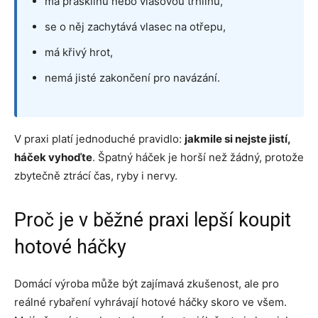
má prasklinu nebo vlasovou trhlinu,
se o něj zachytává vlasec na otřepu,
má křivý hrot,
nemá jisté zakončení pro navázání.
V praxi platí jednoduché pravidlo:
jakmile si nejste jistí,
háček vyhoďte
. Špatný háček je horší než žádný, protože
zbytečně ztrácí čas, ryby i nervy.
Proč je v běžné praxi lepší koupit
hotové háčky
Domácí výroba může být zajímavá zkušenost, ale pro
reálné rybaření vyhrávají hotové háčky skoro ve všem.