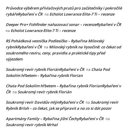
Průvodce výběrem přívlačových prutů pro začátečníky i pokročilé
rybářeRybaření v ČR
Echolot Lowrance Elite-7 Ti – recenze
na
Deeper Pro+ Fishfinder nahazovací sonar – recenzeRybaření v ČR
Echolot Lowrance Elite-7 Ti – recenze
na
RS Pohádková vesnička Podlesíčko – Rybařina Milovský
rybníkRybaření v ČR
Milovský rybník na Vysočině: co čekat od
na
soukromého revíru, ceny, pravidla a praktické tipy před
výjezdem
Soukromý revír rybník FloriánRybaření v ČR
Chata Pod
na
Sokolím hřbetem – Rybařina rybník Florian
Chata Pod Sokolím hřbetem – Rybařina rybník FlorianRybaření v
ČR
Soukromý revír rybník Florián
na
Soukromý revír Davidův mlýnRybaření v ČR
Soukromý revír
na
Rybník Brloh – co čekat, jak se připravit a na co si dát pozor
Apartmány Family – Rybařina Jižní ČechyRybaření v ČR
na
Soukromý revír rybník Mrhal