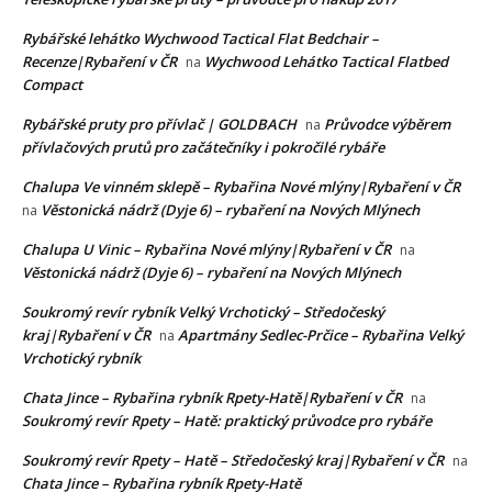
Rybářské lehátko Wychwood Tactical Flat Bedchair –
Recenze|Rybaření v ČR
Wychwood Lehátko Tactical Flatbed
na
Compact
Rybářské pruty pro přívlač | GOLDBACH
Průvodce výběrem
na
přívlačových prutů pro začátečníky i pokročilé rybáře
Chalupa Ve vinném sklepě – Rybařina Nové mlýny|Rybaření v ČR
Věstonická nádrž (Dyje 6) – rybaření na Nových Mlýnech
na
Chalupa U Vinic – Rybařina Nové mlýny|Rybaření v ČR
na
Věstonická nádrž (Dyje 6) – rybaření na Nových Mlýnech
Soukromý revír rybník Velký Vrchotický – Středočeský
kraj|Rybaření v ČR
Apartmány Sedlec-Prčice – Rybařina Velký
na
Vrchotický rybník
Chata Jince – Rybařina rybník Rpety-Hatě|Rybaření v ČR
na
Soukromý revír Rpety – Hatě: praktický průvodce pro rybáře
Soukromý revír Rpety – Hatě – Středočeský kraj|Rybaření v ČR
na
Chata Jince – Rybařina rybník Rpety-Hatě