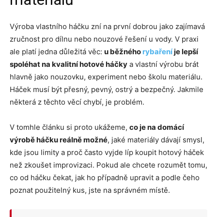
Výroba vlastního háčku zní na první dobrou jako zajímavá
zručnost pro dílnu nebo nouzové řešení u vody. V praxi
ale platí jedna důležitá věc:
u běžného
rybaření
je lepší
spoléhat na kvalitní hotové háčky
a vlastní výrobu brát
hlavně jako nouzovku, experiment nebo školu materiálu.
Háček musí být přesný, pevný, ostrý a bezpečný. Jakmile
některá z těchto věcí chybí, je problém.
V tomhle článku si proto ukážeme,
co je na domácí
výrobě háčku reálně možné
, jaké materiály dávají smysl,
kde jsou limity a proč často vyjde líp koupit hotový háček
než zkoušet improvizaci. Pokud ale chcete rozumět tomu,
co od háčku čekat, jak ho případně upravit a podle čeho
poznat použitelný kus, jste na správném místě.