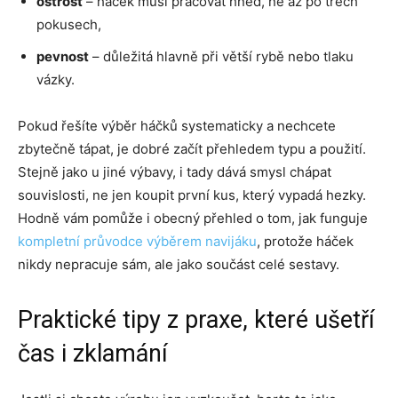
ostrost
– háček musí pracovat hned, ne až po třech
pokusech,
pevnost
– důležitá hlavně při větší rybě nebo tlaku
vázky.
Pokud řešíte výběr háčků systematicky a nechcete
zbytečně tápat, je dobré začít přehledem typu a použití.
Stejně jako u jiné výbavy, i tady dává smysl chápat
souvislosti, ne jen koupit první kus, který vypadá hezky.
Hodně vám pomůže i obecný přehled o tom, jak funguje
kompletní průvodce výběrem navijáku
, protože háček
nikdy nepracuje sám, ale jako součást celé sestavy.
Praktické tipy z praxe, které ušetří
čas i zklamání