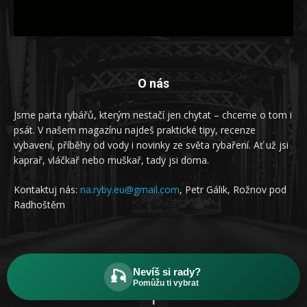
O nás
Jsme parta rybářů, kterým nestačí jen chytat – chceme o tom i
psát. V našem magazínu najdeš praktické tipy, recenze
vybavení, příběhy od vody i novinky ze světa rybaření. Ať už jsi
kaprař, vláčkař nebo muškař, tady jsi doma.
Kontaktuj nás:
na.ryby.eu@gmail.com
, Petr Gálik, Rožnov pod
Radhoštěm
Sleduj nás
Nevíš si rady?
🎣
Pomůžu ti vybrat