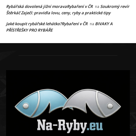
Rybářská dovolená jižní moravaRybaření v ČR
Soukromý revír
na
Štěrkáč Zaječí: pravidla lovu, ceny, ryby a praktické tipy
Jaké koupit rybářské lehátko?Rybaření v ČR
BIVAKY A
na
PŘÍSTŘEŠKY PRO RYBÁŘE