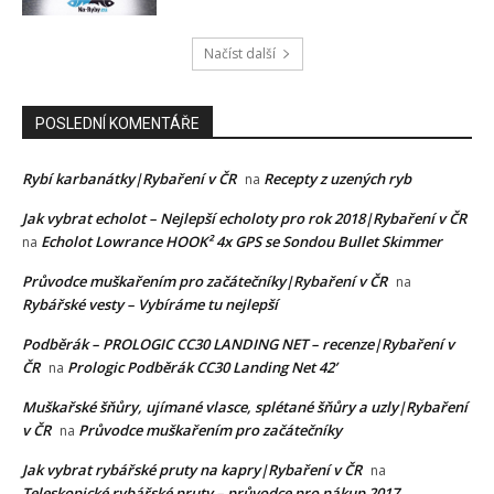
Načíst další
POSLEDNÍ KOMENTÁŘE
Rybí karbanátky|Rybaření v ČR
Recepty z uzených ryb
na
Jak vybrat echolot – Nejlepší echoloty pro rok 2018|Rybaření v ČR
Echolot Lowrance HOOK² 4x GPS se Sondou Bullet Skimmer
na
Průvodce muškařením pro začátečníky|Rybaření v ČR
na
Rybářské vesty – Vybíráme tu nejlepší
Podběrák – PROLOGIC CC30 LANDING NET – recenze|Rybaření v
ČR
Prologic Podběrák CC30 Landing Net 42’
na
Muškařské šňůry, ujímané vlasce, splétané šňůry a uzly|Rybaření
v ČR
Průvodce muškařením pro začátečníky
na
Jak vybrat rybářské pruty na kapry|Rybaření v ČR
na
Teleskopické rybářské pruty – průvodce pro nákup 2017