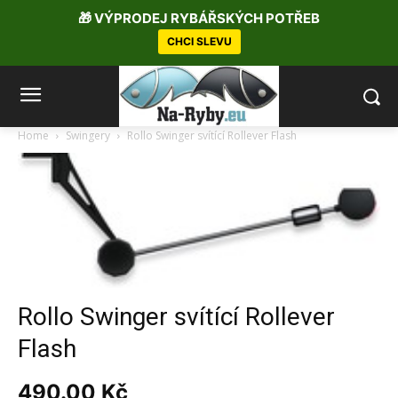
🎁 VÝPRODEJ RYBÁŘSKÝCH POTŘEB
CHCI SLEVU
Home
Swingery
Rollo Swinger svítící Rollever Flash
Rollo Swinger svítící Rollever
Flash
490.00
Kč