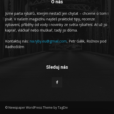
O nás
Jsme parta rybářů, kterým nestačí jen chytat – chceme o tom i
psát. V našem magazínu najdeš praktické tipy, recenze
vybavení, příběhy od vody i novinky ze světa rybaření. Ať už jsi
kaprař, vláčkař nebo muškař, tady jsi doma.
Kontaktuj nás:
na.ryby.eu@gmail.com
, Petr Gálik, Rožnov pod
Radhoštěm
Sleduj nás
© Newspaper WordPress Theme by TagDiv