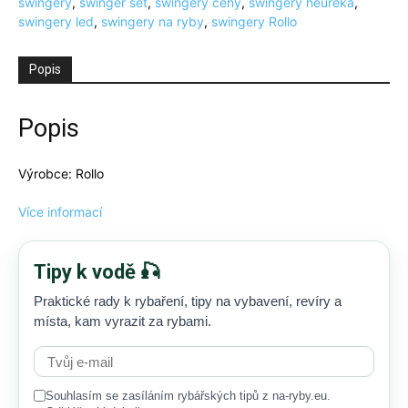
swingery
,
swinger set
,
swingery ceny
,
swingery heureka
,
swingery led
,
swingery na ryby
,
swingery Rollo
Popis
Popis
Výrobce: Rollo
Více informací
Tipy k vodě 🎣
Praktické rady k rybaření, tipy na vybavení, revíry a
místa, kam vyrazit za rybami.
Souhlasím se zasíláním rybářských tipů z na-ryby.eu.