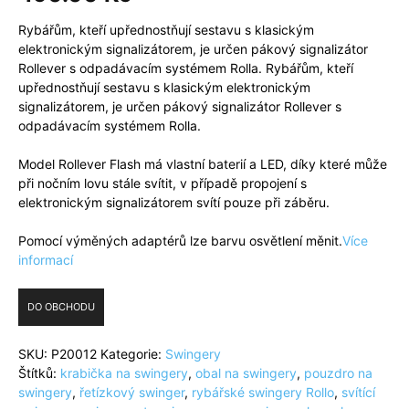
Rybářům, kteří upřednostňují sestavu s klasickým
elektronickým signalizátorem, je určen pákový signalizátor
Rollever s odpadávacím systémem Rolla. Rybářům, kteří
upřednostňují sestavu s klasickým elektronickým
signalizátorem, je určen pákový signalizátor Rollever s
odpadávacím systémem Rolla.
Model Rollever Flash má vlastní baterií a LED, díky které může
při nočním lovu stále svítit, v případě propojení s
elektronickým signalizátorem svítí pouze při záběru.
Pomocí výměných adaptérů lze barvu osvětlení měnit.
Více
informací
DO OBCHODU
SKU:
P20012
Kategorie:
Swingery
Štítků:
krabička na swingery
,
obal na swingery
,
pouzdro na
swingery
,
řetízkový swinger
,
rybářské swingery Rollo
,
svítící