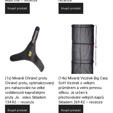
Multi mix – recenze
recenze
Koupit produkt
Koupit produkt
(1x) Mivardi Chránič prstu
(14x) Mivardi Vezírek Big Carp
Chránič prstu, optimalizovaný
Soft Vezírek s velkým
pro nahazování na velké
průměrem a velmi jemnou
vzdálenosti kaprařskými
síťkou. Je určen k
pruty. Je… video Skladem
přechovávání velkých kaprů.
134 Kč – recenze
Skladem 269 Kč – recenze
Koupit produkt
Koupit produkt