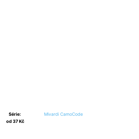
Série:
Mivardi CamoCode
od 37 Kč