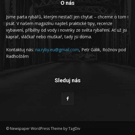
O nás
Jsme parta rybářů, kterým nestačí jen chytat – chceme o tom i
psát. V našem magazínu najdeš praktické tipy, recenze
vybavení, příběhy od vody i novinky ze světa rybaření. Ať už jsi
kaprař, vláčkař nebo muškař, tady jsi doma.
Kontaktuj nás:
na.ryby.eu@gmail.com
, Petr Gálik, Rožnov pod
Radhoštěm
Sleduj nás
© Newspaper WordPress Theme by TagDiv