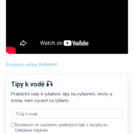
Produkty začky SHIMANO
Tipy k vodě 🎣
Praktické rady k rybaření, tipy na vybavení, revíry a
místa, kam vyrazit za rybami.
Souhlasím se zasíláním rybářských tipů z na-ryby.eu.
Odhlášení kdykoliv.