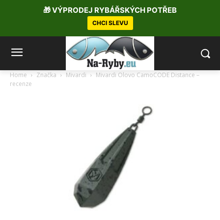
🎁 VÝPRODEJ RYBÁŘSKÝCH POTŘEB
CHCI SLEVU
Home
Značka
Mivardi
Mivardi Olovo CamoCODE Distance –
recenze