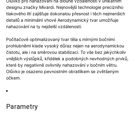
Olůvko pro nahazování na dlouhé vzdálenosti v unikátním
designu značky Mivardi. Nejnovější technologie precizního
tlakového lití zajišťuje dokonalou přesnost i těch nejmenších
detailů a minimální vhové Aerodynamický tvar umožňuje
nahazování na ty nejdelší vzdálenosti.
Počítačově optimalizovaný tvar těla s mírnými bočními
prohlubněmi klade vysoký důraz nejen na aerodynamickou
čistotu, ale i na směrovou stabilizaci. To vše bez jakýchkoliv
vnějších výstůpků, křidélek a podobných nevhodných prvků,
které by negativně ovlivnily nahazování v bočním větru.
Olůvko je osazeno pevnostním obratlíkem se zvětšeným
očkem.
Parametry