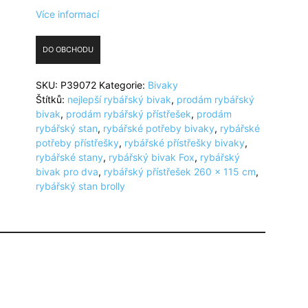
Více informací
DO OBCHODU
SKU:
P39072
Kategorie:
Bivaky
Štítků:
nejlepší rybářský bivak
,
prodám rybářský
bivak
,
prodám rybářský přístřešek
,
prodám
rybářský stan
,
rybářské potřeby bivaky
,
rybářské
potřeby přístřešky
,
rybářské přístřešky bivaky
,
rybářské stany
,
rybářský bivak Fox
,
rybářský
bivak pro dva
,
rybářský přístřešek 260 x 115 cm
,
rybářský stan brolly