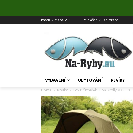
Pátek, 7 srpna, 2026
Přihlášení / Registrace
VYBAVENÍ
UBYTOVÁNÍ
REVÍRY
Home
Bivaky
Fox Přístřešek Supa Brolly MK2 50′