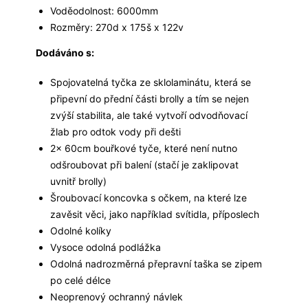
Voděodolnost: 6000mm
Rozměry: 270d x 175š x 122v
Dodáváno s:
Spojovatelná tyčka ze sklolaminátu, která se
připevní do přední části brolly a tím se nejen
zvýší stabilita, ale také vytvoří odvodňovací
žlab pro odtok vody při dešti
2x 60cm bouřkové tyče, které není nutno
odšroubovat při balení (stačí je zaklipovat
uvnitř brolly)
Šroubovací koncovka s očkem, na které lze
zavěsit věci, jako například svítidla, příposlech
Odolné kolíky
Vysoce odolná podlážka
Odolná nadrozměrná přepravní taška se zipem
po celé délce
Neoprenový ochranný návlek