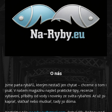
O nás
Jsme parta rybářů, kterým nestačí jen chytat – chceme o tom i
psát. V našem magazínu najdeš praktické tipy, recenze
vybavení, příběhy od vody i novinky ze světa rybaření. Ať už jsi
kaprař, vláčkař nebo muškař, tady jsi doma.