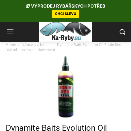
🎁 VÝPRODEJ RYBÁŘSKÝCH POTŘEB
CHCI SLEVU
Home
Návnady a krmení
Dynamite Baits Evolution Oil Robin Red
300 ml – recenze a zkušenosti
Dynamite Baits Evolution Oil