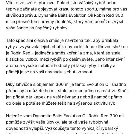
Vítejte ve světě rybolovu! Pokud jste vášnivý rybář nebo
teprve začínáte objevovat krásu tohoto sportu, máme pro vás
skvělou zprávu. Dynamite Baits Evolution Oil Robin Red 300
ml je přesně ten správný doplněk, který vám pomůže zvýšit
vaše šance na úspěšný rybolov.
Tato speciální olejová směs je navržena tak, aby přilákala
ryby a zvyšovala jejich chuť k návnadě. Jeho klíčovou složkou
je Robin Red – jedinečná směs koření a zrna, která se stala
klasickou volbou mezi rybáři po celém světě. Jeho intenzivní
aroma a vysoké nutriční hodnoty přilákají ryby z dálky a
přimějí je se na vaši návnadu s chutí vrhnout.
Díky lahvičce s objemem 300 ml je tento Evolution Oil snadno
přenosný a můžete ho mít stále po ruce přímo na nádrži. Stačí
jen přidat pár kapek na vaši návnadu nebo ji namočit přímo
do oleje a poté se můžete těšit na zvýšenou aktivitu ryb.
Nejenže vám Dynamite Baits Evolution Oil Robin Red 300 ml
pomůže zvýšit vaše úlovky, ale také vaše rybolovná
dovednosti vylepší. Vyzkoušejte tento vynikající rybářský