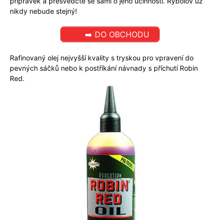
přípravek a přesvědčte se sami o jeho účinnosti. Rybolov už
nikdy nebude stejný!
➡️ DO OBCHODU
Rafinovaný olej nejvyšší kvality s tryskou pro vpravení do
pevných sáčků nebo k postříkání návnady s příchutí Robin
Red.