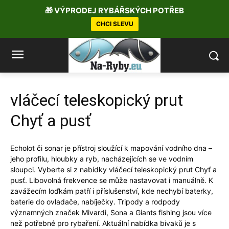
🎁 VÝPRODEJ RYBÁŘSKÝCH POTŘEB
CHCI SLEVU
vláčecí teleskopický prut
Chyť a pusť
Echolot či sonar je přístroj sloužící k mapování vodního dna –
jeho profilu, hloubky a ryb, nacházejících se ve vodním
sloupci. Vyberte si z nabídky vláčecí teleskopický prut Chyť a
pusť. Libovolná frekvence se může nastavovat i manuálně. K
zavážecím loďkám patří i příslušenství, kde nechybí baterky,
baterie do ovladače, nabíječky. Tripody a rodpody
významných značek Mivardi, Sona a Giants fishing jsou více
než potřebné pro rybaření. Aktuální nabídka bivaků je s