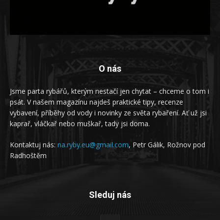
O nás
Jsme parta rybářů, kterým nestačí jen chytat – chceme o tom i
psát. V našem magazínu najdeš praktické tipy, recenze
vybavení, příběhy od vody i novinky ze světa rybaření. Ať už jsi
kaprař, vláčkař nebo muškař, tady jsi doma.
Kontaktuj nás:
na.ryby.eu@gmail.com
, Petr Gálik, Rožnov pod
Radhoštěm
Sleduj nás