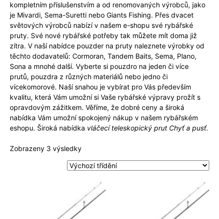
kompletním příslušenstvím a od renomovaných výrobců, jako
je Mivardi, Sema-Suretti nebo Giants Fishing. Přes dvacet
světových výrobců nabízí v našem e-shopu své rybářské
pruty. Své nové rybářské potřeby tak můžete mít doma již
zítra. V naší nabídce pouzder na pruty naleznete výrobky od
těchto dodavatelů: Cormoran, Tandem Baits, Sema, Plano,
Sona a mnohé další. Vyberte si pouzdro na jeden či více
prutů, pouzdra z různých materiálů nebo jedno či
vícekomorové. Naší snahou je vybírat pro Vás především
kvalitu, která Vám umožní si Vaše rybářské výpravy prožít s
opravdovým zážitkem. Věříme, že dobré ceny a široká
nabídka Vám umožní spokojený nákup v našem rybářském
eshopu. Široká nabídka
vláčecí teleskopický prut Chyť a pusť
.
Zobrazeny 3 výsledky