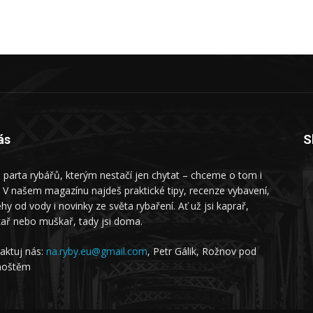
ás
S
 parta rybářů, kterým nestačí jen chytat – chceme o tom i
. V našem magazínu najdeš praktické tipy, recenze vybavení,
ěhy od vody i novinky ze světa rybaření. Ať už jsi kaprař,
kař nebo muškař, tady jsi doma.
aktuj nás:
na.ryby.eu@gmail.com
, Petr Gálik, Rožnov pod
hoštěm