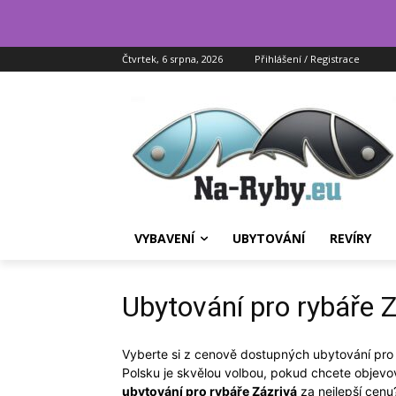
Čtvrtek, 6 srpna, 2026
Přihlášení / Registrace
VYBAVENÍ
UBYTOVÁNÍ
REVÍRY
Ubytování pro rybáře Z
Vyberte si z cenově dostupných ubytování pro
Polsku je skvělou volbou, pokud chcete objevov
ubytování pro rybáře Zázrivá
za nejlepší cenu