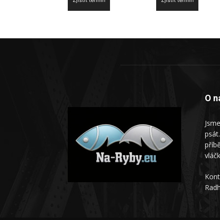
Zjistit termín
Zjistit termín
O n
Jsme
psát
příb
vláč
Kont
Rad