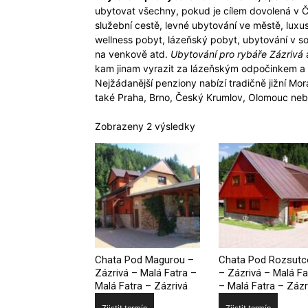
ubytovat všechny, pokud je cílem dovolená v 
služební cestě, levné ubytování ve městě, lux
wellness pobyt, lázeňský pobyt, ubytování v s
na venkově atd.
Ubytování pro rybáře Zázrivá
a
kam jinam vyrazit za lázeňským odpočinkem a
Nejžádanější penziony nabízí tradičně jižní Mor
také Praha, Brno, Český Krumlov, Olomouc neb
Zobrazeny 2 výsledky
Chata Pod Magurou –
Chata Pod Rozsut
Zázrivá – Malá Fatra –
– Zázrivá – Malá Fa
Malá Fatra – Zázrivá
– Malá Fatra – Zázr