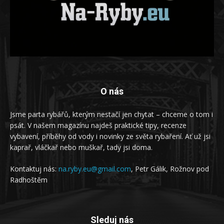
O nás
Jsme parta rybářů, kterým nestačí jen chytat – chceme o tom i
psát. V našem magazínu najdeš praktické tipy, recenze
vybavení, příběhy od vody i novinky ze světa rybaření. Ať už jsi
kaprař, vláčkař nebo muškař, tady jsi doma.
Kontaktuj nás:
na.ryby.eu@gmail.com
, Petr Gálik, Rožnov pod
Radhoštěm
Sleduj nás