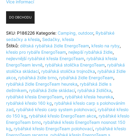
Více informací
DO OBCHODU
SKU:
P186226
Kategorie:
Camping, outdoor
,
Rybářské
sedačky a křesla
,
Sedačky, křesla
Štítků:
dětská rybářská židle EnergoTeam
,
křeslo na ryby
,
křeslo pro rybáře EnergoTeam
,
nejlepší rybářská židle
,
nejlevnější rybářské křesla EnergoTeam
,
rybářská křesla
EnergoTeam levně
,
rybářská stolička EnergoTeam
,
rybářská
stolička skládací
,
rybářská stolička trojnožka
,
rybářská židle
akce
,
rybářská židle brno
,
rybářská židle EnergoTeam
,
rybářská židle EnergoTeam heureka
,
rybářská židle s
deštníkem
,
rybářská židle skládací
,
rybářská židlička
,
rybářské křesla EnergoTeam
,
rybářské křesla heureka
,
rybářské křeslo 160 kg
,
rybářské křeslo carp s polohováním
zad
,
rybářské křeslo carp system polohovací
,
rybářské křeslo
do 150 kg
,
rybářské křeslo EnergoTeam akce
,
rybářské křeslo
EnergoTeam brno
,
rybářské křeslo EnergoTeam nosnost 150
kg
,
rybářské křeslo EnergoTeam polohovací
,
rybářské křeslo
EnergoTeam recenze
,
rybářské křeslo EnergoTeam s