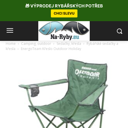
🎁 VÝPRODEJ RYBÁŘSKÝCH POTŘEB
CHCI SLEVU
Home
Camping, outdoor
Sedačky, křesla
Rybářské sedačky a
křesla
EnergoTeam Křeslo Outdoor Holiday