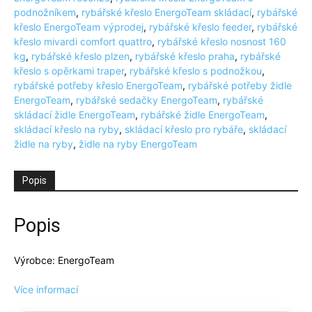
podnožníkem
,
rybářské křeslo EnergoTeam skládací
,
rybářské
křeslo EnergoTeam výprodej
,
rybářské křeslo feeder
,
rybářské
křeslo mivardi comfort quattro
,
rybářské křeslo nosnost 160
kg
,
rybářské křeslo plzen
,
rybářské křeslo praha
,
rybářské
křeslo s opěrkami traper
,
rybářské křeslo s podnožkou
,
rybářské potřeby křeslo EnergoTeam
,
rybářské potřeby židle
EnergoTeam
,
rybářské sedačky EnergoTeam
,
rybářské
skládací židle EnergoTeam
,
rybářské židle EnergoTeam
,
skládací křeslo na ryby
,
skládací křeslo pro rybáře
,
skládací
židle na ryby
,
židle na ryby EnergoTeam
Popis
Popis
Výrobce: EnergoTeam
Více informací