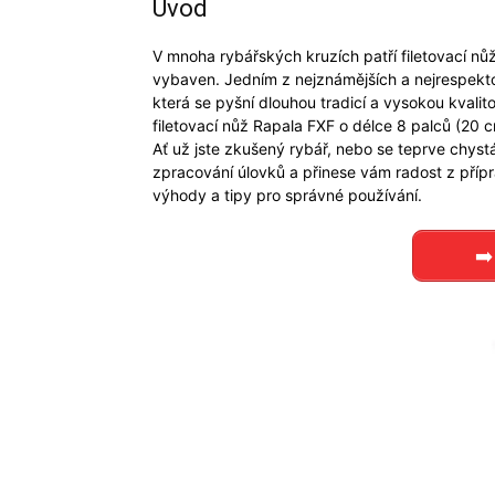
Úvod
V mnoha rybářských kruzích patří filetovací nůž
vybaven. Jedním z nejznámějších a nejrespekto
která se pyšní dlouhou tradicí a vysokou kvali
filetovací nůž Rapala FXF o délce 8 palců (20 c
Ať už jste zkušený rybář, nebo se teprve chyst
zpracování úlovků a přinese vám radost z přípra
výhody a tipy pro správné používání.
➡️