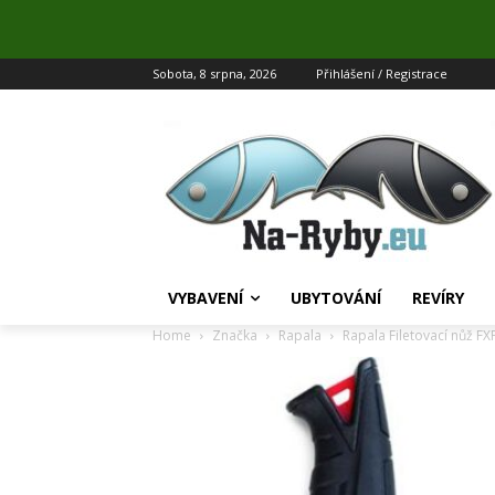
Sobota, 8 srpna, 2026
Přihlášení / Registrace
VYBAVENÍ
UBYTOVÁNÍ
REVÍRY
Home
Značka
Rapala
Rapala Filetovací nůž FX