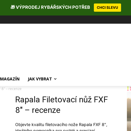
🎁 VÝPRODEJ RYBÁŘSKÝCH POTŘEB
CHCI SLEVU
MAGAZÍN
JAK VYBRAT
F 8″ – recenze
Rapala Filetovací nůž FXF
8″ – recenze
Objevte kvalitu filetovacího nože Rapala FXF 8″,
ideálního pomocníka pro rychlé a precizní