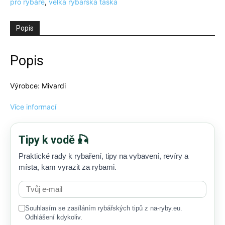
pro rybáře
,
velka rybarska taska
Popis
Popis
Výrobce: Mivardi
Více informací
Tipy k vodě 🎣
Praktické rady k rybaření, tipy na vybavení, revíry a
místa, kam vyrazit za rybami.
Souhlasím se zasíláním rybářských tipů z na-ryby.eu.
Odhlášení kdykoliv.