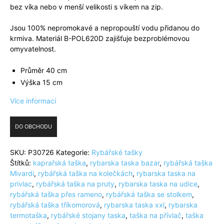
bez víka nebo v menší velikosti s víkem na zip.
Jsou 100% nepromokavé a nepropouští vodu přidanou do
krmiva. Materiál B-POL620D zajišťuje bezproblémovou
omyvatelnost.
Průměr 40 cm
Výška 15 cm
Více informací
DO OBCHODU
SKU:
P30726
Kategorie:
Rybářské tašky
Štítků:
kaprařská taška
,
rybarska taska bazar
,
rybářská taška
Mivardi
,
rybářská taška na kolečkách
,
rybarska taska na
privlac
,
rybářská taška na pruty
,
rybarska taska na udice
,
rybářská taška přes rameno
,
rybářská taška se stolkem
,
rybářská taška tříkomorová
,
rybarska taska xxl
,
rybarska
termotaška
,
rybářské stojany taska
,
taška na přívlač
,
taška