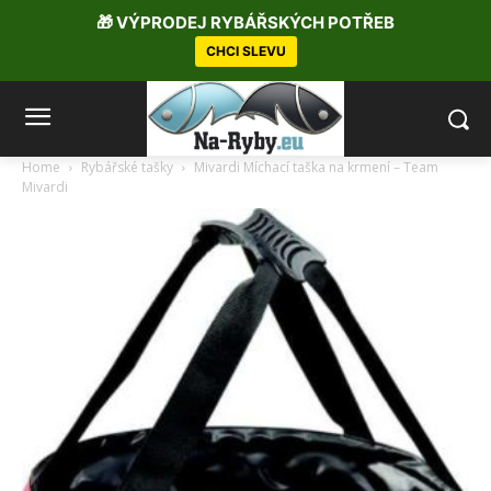
🎁 VÝPRODEJ RYBÁŘSKÝCH POTŘEB
CHCI SLEVU
Home
Rybářské tašky
Mivardi Míchací taška na krmení – Team
Mivardi