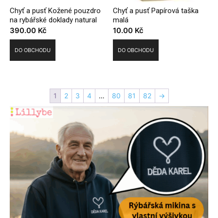
Chyť a pusť Kožené pouzdro
Chyť a pusť Papírová taška
na rybářské doklady natural
malá
390.00
Kč
10.00
Kč
DO OBCHODU
DO OBCHODU
1
2
3
4
…
80
81
82
→