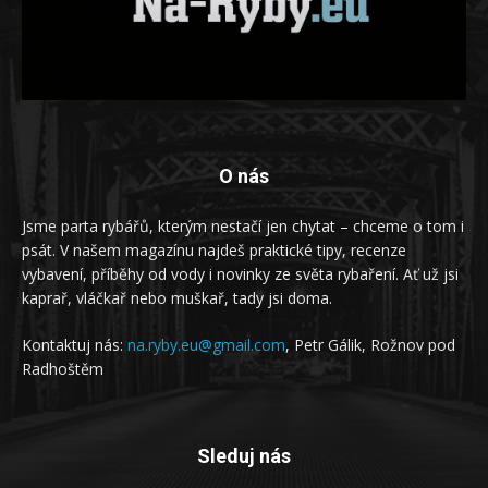
O nás
Jsme parta rybářů, kterým nestačí jen chytat – chceme o tom i
psát. V našem magazínu najdeš praktické tipy, recenze
vybavení, příběhy od vody i novinky ze světa rybaření. Ať už jsi
kaprař, vláčkař nebo muškař, tady jsi doma.
Kontaktuj nás:
na.ryby.eu@gmail.com
, Petr Gálik, Rožnov pod
Radhoštěm
Sleduj nás