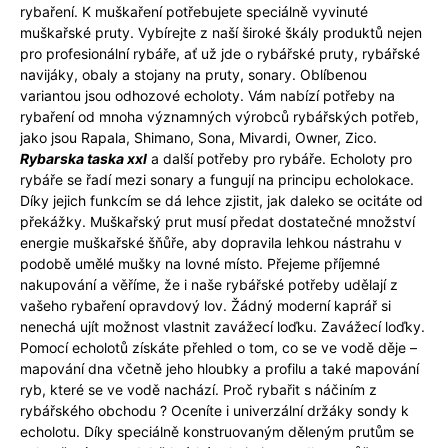
rybaření. K muškaření potřebujete speciálně vyvinuté
muškařské pruty. Vybírejte z naší široké škály produktů nejen
pro profesionální rybáře, ať už jde o rybářské pruty, rybářské
navijáky, obaly a stojany na pruty, sonary. Oblíbenou
variantou jsou odhozové echoloty. Vám nabízí potřeby na
rybaření od mnoha významných výrobců rybářských potřeb,
jako jsou Rapala, Shimano, Sona, Mivardi, Owner, Zico.
Rybarska taska xxl
a další potřeby pro rybáře. Echoloty pro
rybáře se řadí mezi sonary a fungují na principu echolokace.
Díky jejich funkcím se dá lehce zjistit, jak daleko se ocitáte od
překážky. Muškařský prut musí předat dostatečné množství
energie muškařské šňůře, aby dopravila lehkou nástrahu v
podobě umělé mušky na lovné místo. Přejeme příjemné
nakupování a věříme, že i naše rybářské potřeby udělají z
vašeho rybaření opravdový lov. Žádný moderní kaprář si
nenechá ujít možnost vlastnit zavážecí loďku. Zavážecí loďky.
Pomocí echolotů získáte přehled o tom, co se ve vodě děje –
mapování dna včetně jeho hloubky a profilu a také mapování
ryb, které se ve vodě nachází. Proč rybařit s náčiním z
rybářského obchodu ? Oceníte i univerzální držáky sondy k
echolotu. Díky speciálně konstruovaným děleným prutům se