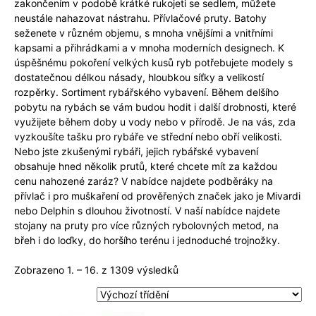
zakončením v podobě krátké rukojeti se sedlem, můžete
neustále nahazovat nástrahu. Přívlačové pruty. Batohy
seženete v různém objemu, s mnoha vnějšími a vnitřními
kapsami a přihrádkami a v mnoha moderních designech. K
úspěšnému pokoření velkých kusů ryb potřebujete modely s
dostatečnou délkou násady, hloubkou síťky a velikostí
rozpěrky. Sortiment rybářského vybavení. Během delšího
pobytu na rybách se vám budou hodit i další drobnosti, které
využijete během doby u vody nebo v přírodě. Je na vás, zda
vyzkoušíte tašku pro rybáře ve střední nebo obří velikosti.
Nebo jste zkušenými rybáři, jejich rybářské vybavení
obsahuje hned několik prutů, které chcete mít za každou
cenu nahozené zaráz? V nabídce najdete podběráky na
přívlač i pro muškaření od prověřených značek jako je Mivardi
nebo Delphin s dlouhou životností. V naší nabídce najdete
stojany na pruty pro více různých rybolovných metod, na
břeh i do loďky, do horšího terénu i jednoduché trojnožky.
Zobrazeno 1. – 16. z 1309 výsledků