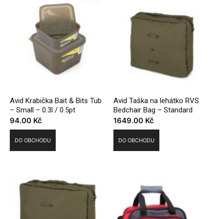
Avid Krabička Bait & Bits Tub
Avid Taška na lehátko RVS
– Small – 0.3l / 0.5pt
Bedchair Bag – Standard
94.00
Kč
1649.00
Kč
DO OBCHODU
DO OBCHODU