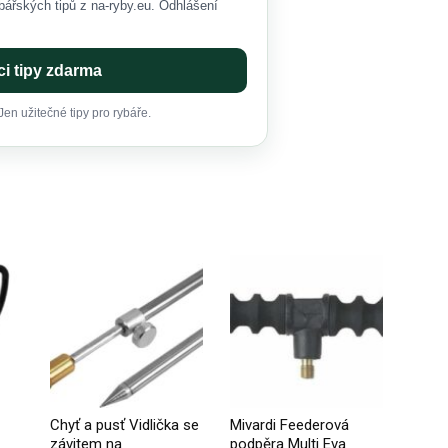
ářských tipů z na-ryby.eu. Odhlášení
i tipy zdarma
en užitečné tipy pro rybáře.
Chyť a pusť Vidlička se
Mivardi Feederová
závitem na
podpěra Multi Eva