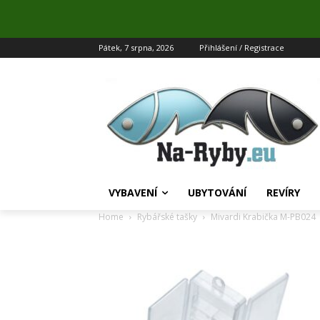
Pátek, 7 srpna, 2026
Přihlášení / Registrace
VYBAVENÍ
UBYTOVÁNÍ
REVÍRY
Home
Rybářské tašky
Mivardi Krabička M-PB024