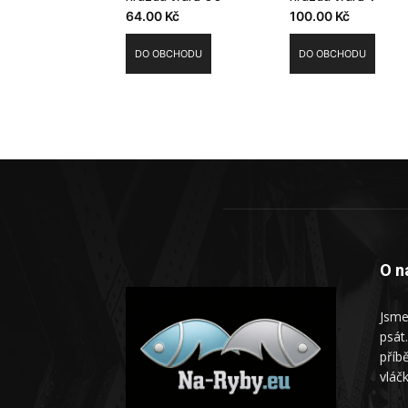
64.00
Kč
100.00
Kč
DO OBCHODU
DO OBCHODU
O n
Jsme
psát
příb
vláč