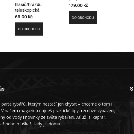
hlásič/hrazdu
179.00
Kč
teleskopická
69.00
Kč
DO OBCHODU
DO OBCHODU
ás
S
 parta rybářů, kterým nestačí jen chytat – chceme o tom i
. V našem magazínu najdeš praktické tipy, recenze vybavení,
ěhy od vody i novinky ze světa rybaření. Ať už jsi kaprař,
kař nebo muškař, tady jsi doma.