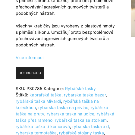
s příměsí silikonu. Umožňují proto bezproblémové
přechovávání agresivních gumových twisterů a
podobných nástrah.
Všechny krabičky jsou vyrobeny z plastové hmoty
s příměsí silikonu. Umožňují proto bezproblémové
přechovávání agresivních gumových twisterů a
podobných nástrah.
Více informací
DO OBCHODU
SKU:
P30785
Kategorie:
Rybářské tašky
Štítků:
kaprařská taška
,
rybarska taska bazar
,
rybářská taška Mivardi
,
rybářská taška na
kolečkách
,
rybarska taska na privlac
,
rybářská
taška na pruty
,
rybarska taska na udice
,
rybářská
taška přes rameno
,
rybářská taška se stolkem
,
rybářská taška tříkomorová
,
rybarska taska xxl
,
rybarska termotaška
,
rybářské stojany taska
,