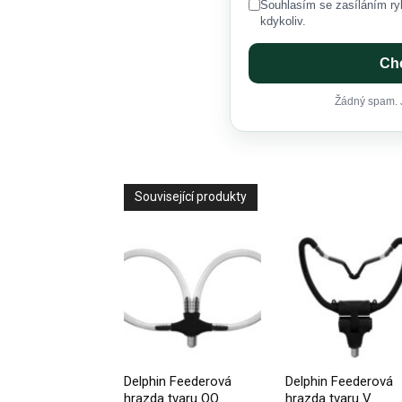
Souhlasím se zasíláním ryb
kdykoliv.
Chc
Žádný spam. J
Související produkty
Delphin Feederová
Delphin Feederová
hrazda tvaru OO
hrazda tvaru V