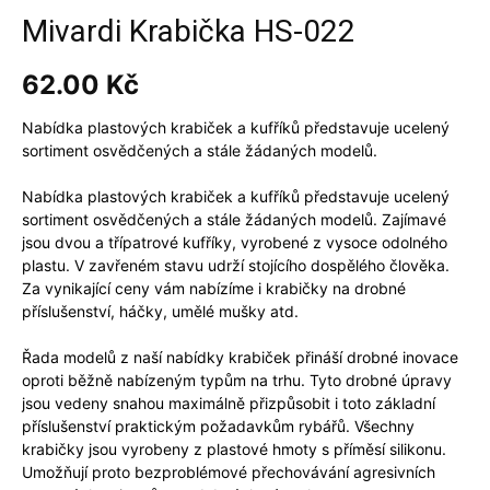
Mivardi Krabička HS-022
62.00
Kč
Nabídka plastových krabiček a kufříků představuje ucelený
sortiment osvědčených a stále žádaných modelů.
Nabídka plastových krabiček a kufříků představuje ucelený
sortiment osvědčených a stále žádaných modelů. Zajímavé
jsou dvou a třípatrové kufříky, vyrobené z vysoce odolného
plastu. V zavřeném stavu udrží stojícího dospělého člověka.
Za vynikající ceny vám nabízíme i krabičky na drobné
příslušenství, háčky, umělé mušky atd.
Řada modelů z naší nabídky krabiček přináší drobné inovace
oproti běžně nabízeným typům na trhu. Tyto drobné úpravy
jsou vedeny snahou maximálně přizpůsobit i toto základní
příslušenství praktickým požadavkům rybářů. Všechny
krabičky jsou vyrobeny z plastové hmoty s příměsí silikonu.
Umožňují proto bezproblémové přechovávání agresivních