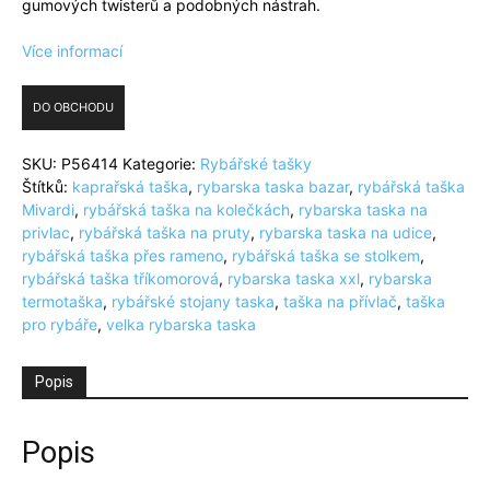
gumových twisterů a podobných nástrah.
Více informací
DO OBCHODU
SKU:
P56414
Kategorie:
Rybářské tašky
Štítků:
kaprařská taška
,
rybarska taska bazar
,
rybářská taška
Mivardi
,
rybářská taška na kolečkách
,
rybarska taska na
privlac
,
rybářská taška na pruty
,
rybarska taska na udice
,
rybářská taška přes rameno
,
rybářská taška se stolkem
,
rybářská taška tříkomorová
,
rybarska taska xxl
,
rybarska
termotaška
,
rybářské stojany taska
,
taška na přívlač
,
taška
pro rybáře
,
velka rybarska taska
Popis
Popis