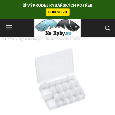
🎁 VÝPRODEJ RYBÁŘSKÝCH POTŘEB
CHCI SLEVU
Home
Rybářské tašky
Mivardi Krabička HS-022