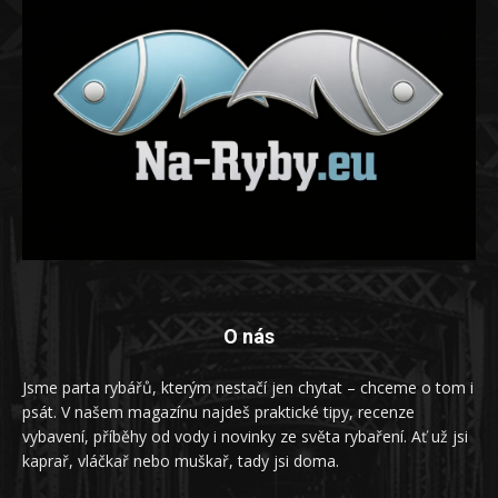
O nás
Jsme parta rybářů, kterým nestačí jen chytat – chceme o tom i
psát. V našem magazínu najdeš praktické tipy, recenze
vybavení, příběhy od vody i novinky ze světa rybaření. Ať už jsi
kaprař, vláčkař nebo muškař, tady jsi doma.