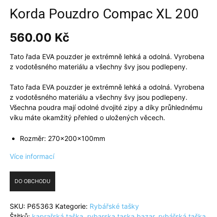
Korda Pouzdro Compac XL 200
560.00
Kč
Tato řada EVA pouzder je extrémně lehká a odolná. Vyrobena
z vodotěsného materiálu a všechny švy jsou podlepeny.
Tato řada EVA pouzder je extrémně lehká a odolná. Vyrobena
z vodotěsného materiálu a všechny švy jsou podlepeny.
Všechna poudra mají odolné dvojité zipy a díky průhlednému
víku máte okamžitý přehled o uložených věcech.
Rozměr: 270x200x100mm
Více informací
DO OBCHODU
SKU:
P65363
Kategorie:
Rybářské tašky
Štítků:
kaprařská taška
,
rybarska taska bazar
,
rybářská taška