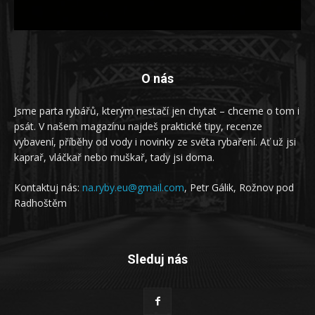
O nás
Jsme parta rybářů, kterým nestačí jen chytat – chceme o tom i
psát. V našem magazínu najdeš praktické tipy, recenze
vybavení, příběhy od vody i novinky ze světa rybaření. Ať už jsi
kaprař, vláčkař nebo muškař, tady jsi doma.
Kontaktuj nás:
na.ryby.eu@gmail.com
, Petr Gálik, Rožnov pod
Radhoštěm
Sleduj nás