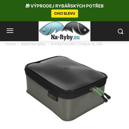
🎁 VÝPRODEJ RYBÁŘSKÝCH POTŘEB
CHCI SLEVU
Home
Rybářské tašky
Korda Pouzdro Compac XL 200