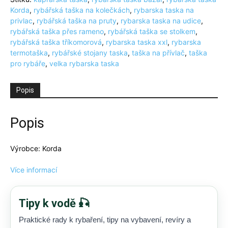
Korda
,
rybářská taška na kolečkách
,
rybarska taska na
privlac
,
rybářská taška na pruty
,
rybarska taska na udice
,
rybářská taška přes rameno
,
rybářská taška se stolkem
,
rybářská taška tříkomorová
,
rybarska taska xxl
,
rybarska
termotaška
,
rybářské stojany taska
,
taška na přívlač
,
taška
pro rybáře
,
velka rybarska taska
Popis
Popis
Výrobce: Korda
Více informací
Tipy k vodě 🎣
Praktické rady k rybaření, tipy na vybavení, revíry a