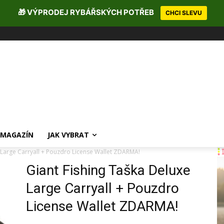
🎁 VÝPRODEJ RYBÁŘSKÝCH POTŘEB
CHCI SLEVU
MAGAZÍN
JAK VYBRAT
 Large Carryall + Pouzdro License Wallet ZDARMA!
Giant Fishing Taška Deluxe
Large Carryall + Pouzdro
License Wallet ZDARMA!