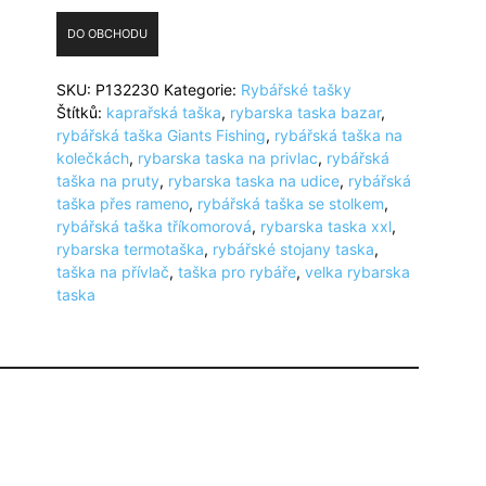
DO OBCHODU
SKU:
P132230
Kategorie:
Rybářské tašky
Štítků:
kaprařská taška
,
rybarska taska bazar
,
rybářská taška Giants Fishing
,
rybářská taška na
kolečkách
,
rybarska taska na privlac
,
rybářská
taška na pruty
,
rybarska taska na udice
,
rybářská
taška přes rameno
,
rybářská taška se stolkem
,
rybářská taška tříkomorová
,
rybarska taska xxl
,
rybarska termotaška
,
rybářské stojany taska
,
taška na přívlač
,
taška pro rybáře
,
velka rybarska
taska