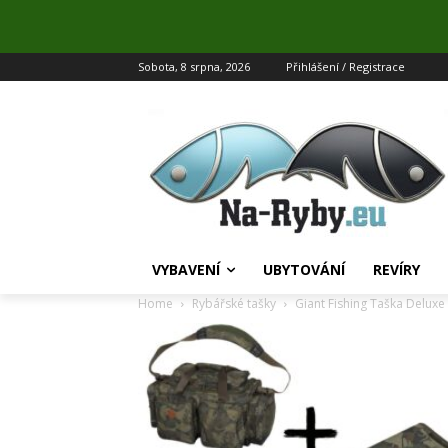
Sobota, 8 srpna, 2026
Přihlášení / Registrace
VYBAVENÍ
UBYTOVÁNÍ
REVÍRY
Home
Rybářské tašky
Giant Fishing Taška Deluxe