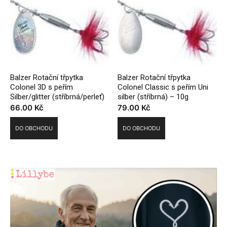
Balzer Rotační třpytka
Balzer Rotační třpytka
Colonel 3D s peřím
Colonel Classic s peřím Uni
Silber/glitter (stříbrná/perleť)
silber (stříbrná) – 10g
66.00
Kč
79.00
Kč
DO OBCHODU
DO OBCHODU