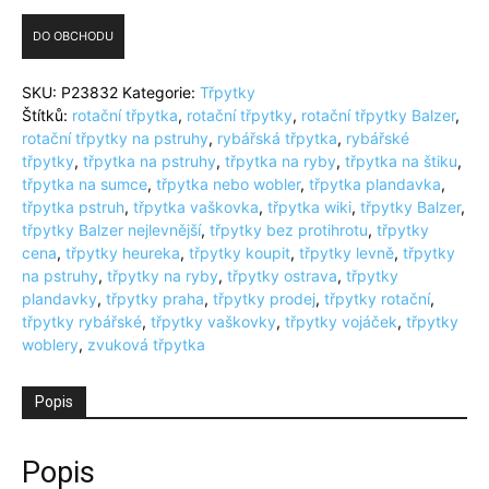
DO OBCHODU
SKU:
P23832
Kategorie:
Třpytky
Štítků:
rotační třpytka
,
rotační třpytky
,
rotační třpytky Balzer
,
rotační třpytky na pstruhy
,
rybářská třpytka
,
rybářské
třpytky
,
třpytka na pstruhy
,
třpytka na ryby
,
třpytka na štiku
,
třpytka na sumce
,
třpytka nebo wobler
,
třpytka plandavka
,
třpytka pstruh
,
třpytka vaškovka
,
třpytka wiki
,
třpytky Balzer
,
třpytky Balzer nejlevnější
,
třpytky bez protihrotu
,
třpytky
cena
,
třpytky heureka
,
třpytky koupit
,
třpytky levně
,
třpytky
na pstruhy
,
třpytky na ryby
,
třpytky ostrava
,
třpytky
plandavky
,
třpytky praha
,
třpytky prodej
,
třpytky rotační
,
třpytky rybářské
,
třpytky vaškovky
,
třpytky vojáček
,
třpytky
woblery
,
zvuková třpytka
Popis
Popis