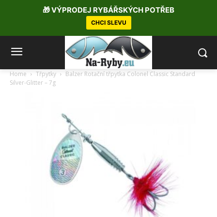
🎁 VÝPRODEJ RYBÁŘSKÝCH POTŘEB
CHCI SLEVU
Home
Třpytky
Balzer Rotační třpytka Colonel Classic Standard
Silver-Glitter – 7g