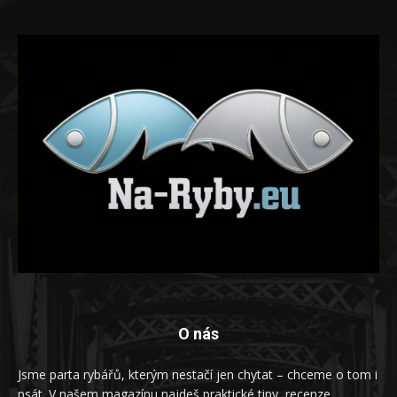
O nás
Jsme parta rybářů, kterým nestačí jen chytat – chceme o tom i
psát. V našem magazínu najdeš praktické tipy, recenze