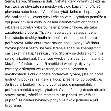
Sema, Daiwa, Shimano a další. Váháte který vybrat? Záleží na
tom, zda se chystáte na mořský rybolov, kaprařinu, přívlač,
plavanou nebo feeder. V nabídce rybářského e-shopu najdete
vše potřebné k ulovení ryby i vše co Vám k rybaření pomůže a
zpříjemní chvíle u vody. V našem internetovém obchodě si
rybářské potřeby vyberou nejen profesionálové, ale také
začátečníci v oboru. Třpytka nebo wobler za super cenu.
Neztrácejte desítky hodin hledáním informací, co budete
potřebovat. Máte chuť trávit dlouhé noci u vody? Většinou
zrovna počasí nestojí na vaší straně a snaží se znepříjemnit
čas čekání na kapitální kusy ryb. Stojany se dobře kombinují
se signalizátory záběru a jsou vyrobeny z pevných materiálů.
Mezi umělé nástrahy patří například woblery, třpytky a
twistery v různých velikostech, barvách, tvarech a
hmotnostech. Pokud chcete obdarovat rybáře, jistě ho potěší
hodnotný poukaz, za který si koupí přesně to, co potřebuje.
Je třeba si konkrétní druhy vybírat podle momentálních
potřeb a nároků a stylu rybaření. Ovladače mají dosah několik
stovek metrů, záleží na momentálním počasí. Ve většině
případů se náklad návnady pohybuje okolo jednoho a půl
kilogramu.