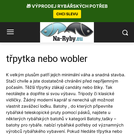
🎁 VÝPRODEJ RYBÁŘSKÝCH POTŘEB
CHCI SLEVU
třpytka nebo wobler
K velkým plusům patří jejich minimální váha a snadná stavba.
Stačí chvíle a jste dostatečně chráněni před nepříjemným
počasím. Těžší třpytky zlákají candáty nebo štiky. Tak
neotálejte a doplňte si svou výbavu. Tripody či klasické
vidličky. Žádný moderní kaprář si nenechá ujít možnost
vlastnit zavážecí loďku. Batohy , do kterých připevníte
rybářské teleskopické pruty pomocí pásků, najdete u
některých rybářských batohů v kategorii Batohy,tašky –
batohy pro rybáře. nabízí rybářské potřeby od významných
výrobců rybářského vybavení. Pokud hledáte třpytka nebo