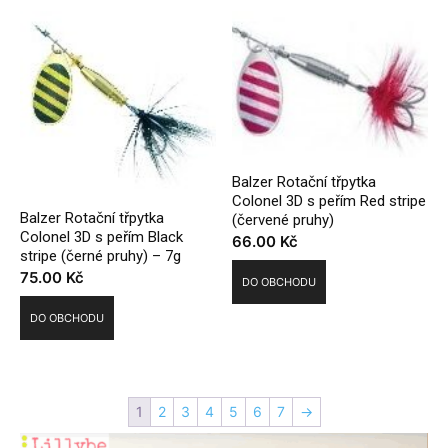
Balzer Rotační třpytka
Colonel 3D s peřím Red stripe
Balzer Rotační třpytka
(červené pruhy)
Colonel 3D s peřím Black
66.00
Kč
stripe (černé pruhy) – 7g
75.00
Kč
DO OBCHODU
DO OBCHODU
1
2
3
4
5
6
7
→