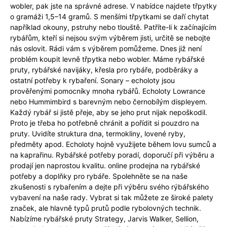
wobler, pak jste na správné adrese. V nabídce najdete třpytky
o gramáži 1,5–14 gramů. S menšími třpytkami se daří chytat
například okouny, pstruhy nebo tlouště. Patříte-li k začínajícím
rybářům, kteří si nejsou svým výběrem jisti, určitě se nebojte
nás oslovit. Rádi vám s výběrem pomůžeme. Dnes již není
problém koupit levně třpytka nebo wobler. Máme rybářské
pruty, rybářské navijáky, křesla pro rybáře, podběráky a
ostatní potřeby k rybaření. Sonary – echoloty jsou
prověřenými pomocníky mnoha rybářů. Echoloty Lowrance
nebo Hummimbird s barevným nebo černobílým displeyem.
Každý rybář si jistě přeje, aby se jeho prut nijak nepoškodil.
Proto je třeba ho potřebně chránit a pořídit si pouzdro na
pruty. Uvidíte struktura dna, termokliny, lovené ryby,
předměty apod. Echoloty hojně využijete během lovu sumců a
na kaprařinu. Rybářské potřeby poradí, doporučí při výběru a
prodají jen naprostou kvalitu. online prodejna na rybářské
potřeby a doplňky pro rybáře. Spolehněte se na naše
zkušenosti s rybařením a dejte při výběru svého rýbářského
vybavení na naše rady. Vybrat si tak můžete ze široké palety
značek, ale hlavně typů prutů podle rybolovných technik.
Nabízíme rybářské pruty Strategy, Jarvis Walker, Sellion,