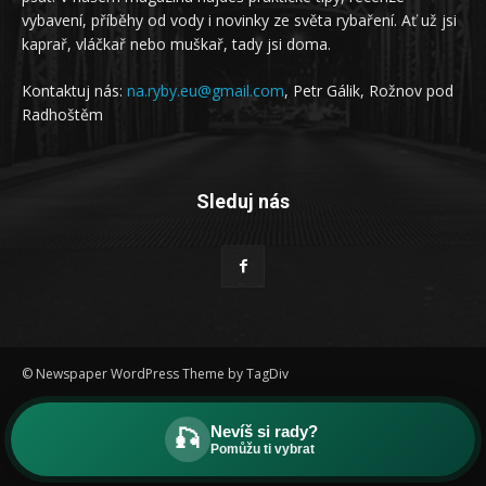
vybavení, příběhy od vody i novinky ze světa rybaření. Ať už jsi
kaprař, vláčkař nebo muškař, tady jsi doma.
Kontaktuj nás:
na.ryby.eu@gmail.com
, Petr Gálik, Rožnov pod
Radhoštěm
Sleduj nás
© Newspaper WordPress Theme by TagDiv
Ochrana osobních údajů
Nevíš si rady?
🎣
Pomůžu ti vybrat
mapa revírů s ubytování