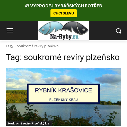
🎁 VÝPRODEJ RYBÁŘSKÝCH POTŘEB
CHCI SLEVU
Tagy
Soukromé revíry plzeňsko
Tag:
soukromé revíry plzeňsko
Soukromé revíry Plzeňský kraj