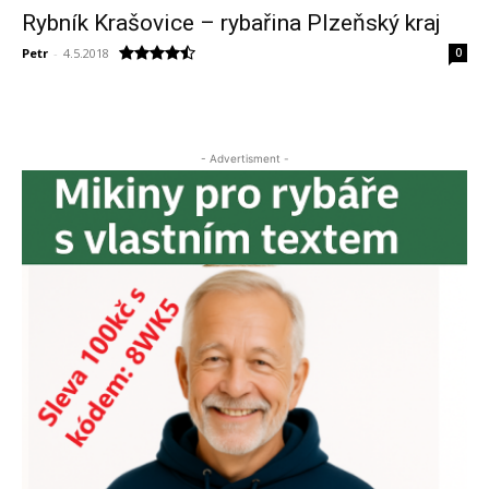
Rybník Krašovice – rybařina Plzeňský kraj
Petr
-
4.5.2018
0
- Advertisment -