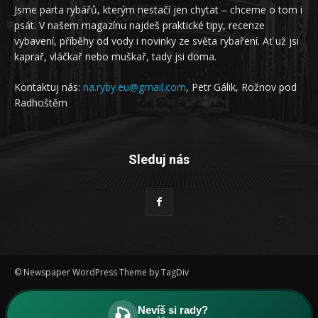
Jsme parta rybářů, kterým nestačí jen chytat – chceme o tom i
psát. V našem magazínu najdeš praktické tipy, recenze
vybavení, příběhy od vody i novinky ze světa rybaření. Ať už jsi
kaprař, vláčkař nebo muškař, tady jsi doma.
Kontaktuj nás:
na.ryby.eu@gmail.com
, Petr Gálik, Rožnov pod
Radhoštěm
Sleduj nás
© Newspaper WordPress Theme by TagDiv
Ochrana osobních údajů
Nevíš si rady?
🎣