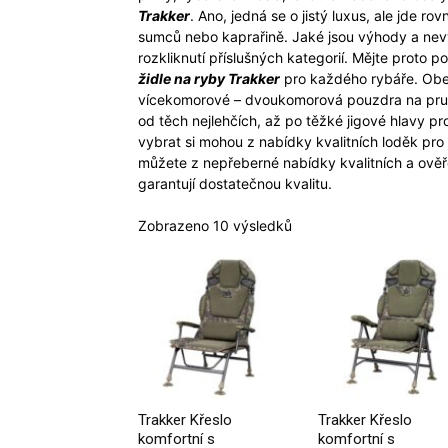
Trakker
. Ano, jedná se o jistý luxus, ale jde r
sumců nebo kaprařině. Jaké jsou výhody a nev
rozkliknutí příslušných kategorií. Mějte proto po
židle na ryby Trakker
pro každého rybáře. Obe
vícekomorové – dvoukomorová pouzdra na pruty,
od těch nejlehčích, až po těžké jigové hlavy pro 
vybrat si mohou z nabídky kvalitních loděk pr
můžete z nepřeberné nabídky kvalitních a ově
garantují dostatečnou kvalitu.
Zobrazeno 10 výsledků
Trakker Křeslo
Trakker Křeslo
komfortní s
komfortní s