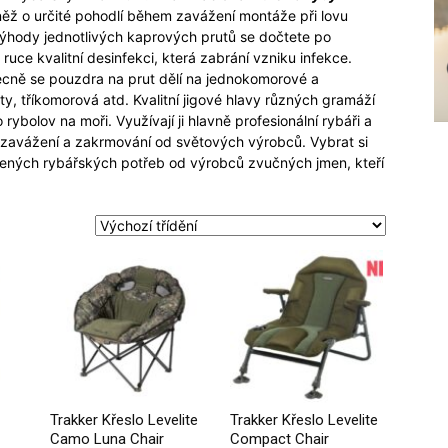
ovněž o určité pohodlí během zavážení montáže při lovu
ýhody jednotlivých kaprových prutů se dočtete po
 ruce kvalitní desinfekci, která zabrání vzniku infekce.
cně se pouzdra na prut dělí na jednokomorové a
 tříkomorová atd. Kvalitní jigové hlavy různých gramáží
rybolov na moři. Využívají ji hlavně profesionální rybáři a
o zavážení a zakrmování od světových výrobců. Vybrat si
řených rybářských potřeb od výrobců zvučných jmen, kteří
Trakker Křeslo Levelite
Trakker Křeslo Levelite
Camo Luna Chair
Compact Chair