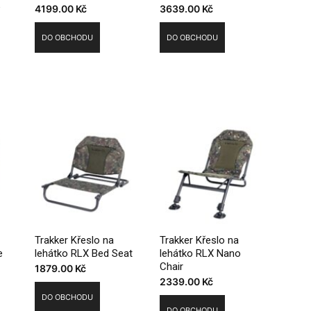
e
4199.00
Kč
3639.00
Kč
DO OBCHODU
DO OBCHODU
Trakker Křeslo na
Trakker Křeslo na
e
lehátko RLX Bed Seat
lehátko RLX Nano
Chair
1879.00
Kč
2339.00
Kč
DO OBCHODU
DO OBCHODU