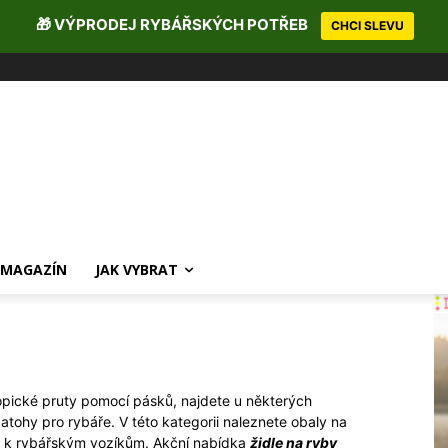
🎁 VÝPRODEJ RYBÁŘSKÝCH POTŘEB
CHCI SLEVU
MAGAZÍN
JAK VYBRAT
kopické pruty pomocí pásků, najdete u některých
atohy pro rybáře. V této kategorii naleznete obaly na
ly k rybářským vozíkům. Akční nabídka
židle na ryby