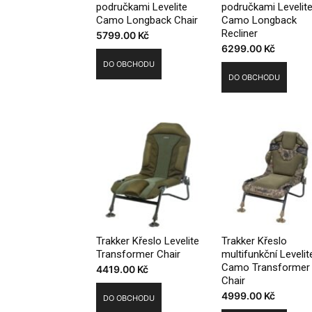
područkami Levelite
područkami Levelit
Camo Longback Chair
Camo Longback
Recliner
5799.00
Kč
6299.00
Kč
DO OBCHODU
DO OBCHODU
Trakker Křeslo Levelite
Trakker Křeslo
Transformer Chair
multifunkční Levelit
Camo Transformer
4419.00
Kč
Chair
4999.00
Kč
DO OBCHODU