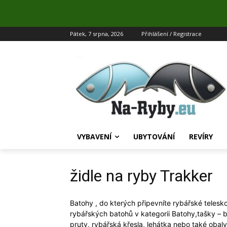
Pátek, 7 srpna, 2026
Přihlášení / Registrace
VYBAVENÍ
UBYTOVÁNÍ
REVÍRY
židle na ryby Trakker
Batohy , do kterých připevníte rybářské teles
rybářských batohů v kategorii Batohy,tašky – b
pruty, rybářská křesla, lehátka nebo také oba