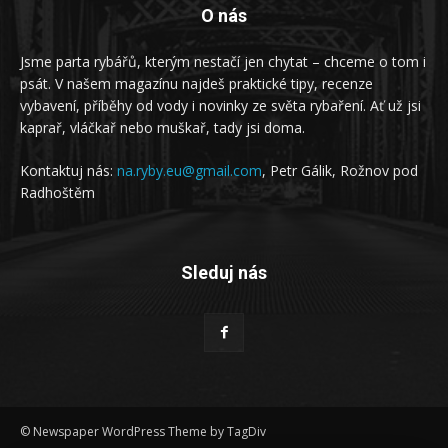
O nás
Jsme parta rybářů, kterým nestačí jen chytat – chceme o tom i
psát. V našem magazínu najdeš praktické tipy, recenze
vybavení, příběhy od vody i novinky ze světa rybaření. Ať už jsi
kaprař, vláčkař nebo muškař, tady jsi doma.
Kontaktuj nás:
na.ryby.eu@gmail.com
, Petr Gálik, Rožnov pod
Radhoštěm
Sleduj nás
© Newspaper WordPress Theme by TagDiv