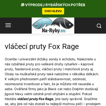
🎁 VÝPRODEJ RYBÁŘSKÝCH POTŘEB
CHCI SLEVU
vláčecí pruty Fox Rage
Oceníte i univerzální držáky sondy k echolotu. Naleznete u
nás rybářské pruty pro veškeré druhy rybaření – kaprové
pruty, feederové pruty, vláčecí pruty i matchové pruty aj.
Obaly na muškařské pruty také nabízíme v několika délkách.
K velkým přednostem patří stálobarevnost, odolnost,
neomezená trvanlivost a fakt, že je můžete mít neustále u
sebe. Ověřené firmy jako je Black cat nebo Dolphin dodávají
jigové hlavy velmi odolně proti ohýbání a otupění. Pokud
hledáte
vláčecí pruty Fox Rage
, jste tady správně. Snažíme
se, aby jste od nás dostali tu nejlepší možnou péči – prodejem