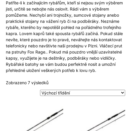
Patříte-li k začínajícím rybářům, kteří si nejsou svým výběrem
jisti, určitě se nebojte nás oslovit. Rádi vám s výběrem
pomůžeme. Nechybí ani trojnožky, sumcové stojany anebo
praktické stojany na vážení ryb či na podběráky. Neznáme
rybáře, kterého by nepotěšil pohled na pořádného trofejního
kapra. Lovem kaprů také spousta rybářů začíná. Pokud stále
nevíte, které pouzdro je to pravé, neváhejte nás kontaktovat
telefonicky nebo navštivte naši prodejnu v Plzni. Vláčecí prut
na pstruhy Fox Rage.. Pokud má pouzdro vnější uzavíratelné
kapsy, využijete je na deštníky, podběráky nebo vidličky.
Rybářské batohy se vám budou perfektně nosit a umožní
přehledné uložení veškerých potřeb k lovu ryb.
Zobrazeno 7 výsledků