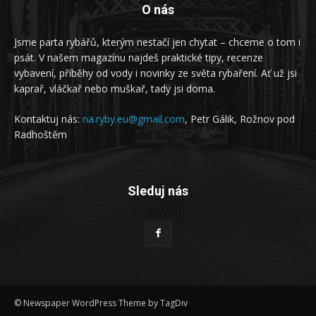
O nás
Jsme parta rybářů, kterým nestačí jen chytat – chceme o tom i
psát. V našem magazínu najdeš praktické tipy, recenze
vybavení, příběhy od vody i novinky ze světa rybaření. Ať už jsi
kaprař, vláčkař nebo muškař, tady jsi doma.
Kontaktuj nás:
na.ryby.eu@gmail.com
, Petr Gálik, Rožnov pod
Radhoštěm
Sleduj nás
© Newspaper WordPress Theme by TagDiv