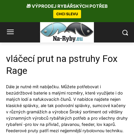
🎁 VÝPRODEJ RYBÁŘSKÝCH POTŘEB
CHCI SLEVU
vláčecí prut na pstruhy Fox
Rage
Dále je nutné mít nabíječku. Můžete potřebovat i
bezúdržbové baterie s malými rozměry, které využijete i do
malých lodí a nafukovacích člunů. V nabídce najdete nejen
klasické splávky, ale tak podvodní splávky, sumcové kačeny
v různých gramážích a výrobce Široký sortiment od většiny
významných výrobců rybářských potřeb a pro všechny druhy
rybaření -pro lov na přívlač, plavanou, feeder, lov kaprů.
Feederové pruty patří mezi nejjemnější rybolovnou techniku.