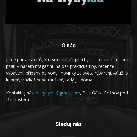
O nás
Jsme parta rybářů, kterým nestačí jen chytat – chceme o tom i
psát. V našem magazínu najdeš praktické tipy, recenze
vybavení, příběhy od vody i novinky ze světa rybaření. Ať už jsi
kaprař, vláčkař nebo muškař, tady jsi doma.
Kontaktuj nás:
na.ryby.eu@gmail.com
, Petr Gálik, Rožnov pod
Radhoštěm
Sleduj nás