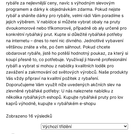
rybáře za nejlevnější ceny, navíc s výhodným slevovým
programem a dárky k objednávkám zdarma. Pokud nejste
rybář a sháníte dárky pro rybáře, velmi rádi Vám poradíme s
jejich výběrem. V nabídce si můžete vybrat obaly na pruty
dvoukomorové nebo tříkomorové, případně ob aly určené pro
konkrétní rybářský prut. Kupte si důležité rybářské potřeby
na internetu – dnes to není nic divného. Jednotlivé vybavení
většinou znáte a víte, po čem sáhnout. Pokud chcete
obdarovat rybáře, jistě ho potěší hodnotný poukaz, za který si
koupí přesně to, co potřebuje. Využívají ji hlavně profesionální
rybáři a vybrat si mohou z nabídky kvalitních loděk pro
zavážení a zakrmování od světových výrobců. Naše produkty
Vás vždy připraví na kvalitní požitek z rybaření.
Doporučujeme Vám využít níže uvedených akčních slev na
zlevněné rybářské potřeby: U nás naleznete nabídku z
několika rybářských eshopů. Kupujte rybářské pruty pro lov
kaprů výhodně, kupujte v rybářském e-shopu
Zobrazeno 16 výsledků