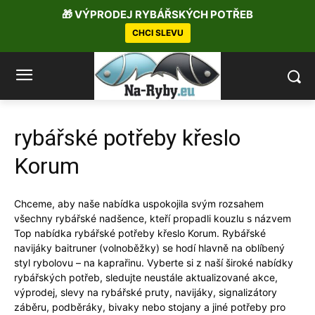
🎁 VÝPRODEJ RYBÁŘSKÝCH POTŘEB
CHCI SLEVU
rybářské potřeby křeslo
Korum
Chceme, aby naše nabídka uspokojila svým rozsahem
všechny rybářské nadšence, kteří propadli kouzlu s názvem
Top nabídka rybářské potřeby křeslo Korum. Rybářské
navijáky baitruner (volnoběžky) se hodí hlavně na oblíbený
styl rybolovu – na kaprařinu. Vyberte si z naší široké nabídky
rybářských potřeb, sledujte neustále aktualizované akce,
výprodej, slevy na rybářské pruty, navijáky, signalizátory
záběru, podběráky, bivaky nebo stojany a jiné potřeby pro