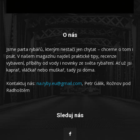
O nás
Jsme parta rybářů, kterým nestačí jen chytat – chceme o tom i
psát. V našem magazínu najdeš praktické tipy, recenze
vybavení, příběhy od vody i novinky ze světa rybaření. Ať už jsi
kaprař, vláčkař nebo muškař, tady jsi doma.
Kontaktuj nás:
na.ryby.eu@gmail.com
, Petr Gálik, Rožnov pod
Radhoštěm
Sleduj nás