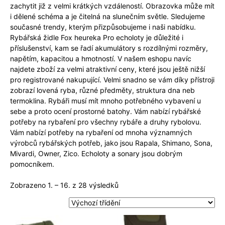
zachytit již z velmi krátkých vzdáleností. Obrazovka může mít
i dělené schéma a je čitelná na slunečním světle. Sledujeme
současné trendy, kterým přizpůsobujeme i naši nabídku.
Rybářská židle Fox heureka Pro echoloty je důležité i
příslušenství, kam se řadí akumulátory s rozdílnými rozměry,
napětím, kapacitou a hmotností. V našem eshopu navíc
najdete zboží za velmi atraktivní ceny, které jsou ještě nižší
pro registrované nakupující. Velmi snadno se vám díky přístroji
zobrazí lovená ryba, různé předměty, struktura dna neb
termoklina. Rybáři musí mít mnoho potřebného vybavení u
sebe a proto ocení prostorné batohy. Vám nabízí rybářské
potřeby na rybaření pro všechny rybáře a druhy rybolovu.
Vám nabízí potřeby na rybaření od mnoha významných
výrobců rybářských potřeb, jako jsou Rapala, Shimano, Sona,
Mivardi, Owner, Zico. Echoloty a sonary jsou dobrým
pomocníkem.
Zobrazeno 1. – 16. z 28 výsledků