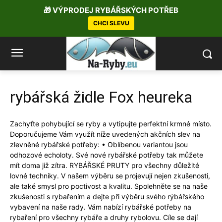
🎁 VÝPRODEJ RYBÁŘSKÝCH POTŘEB
CHCI SLEVU
rybářská židle Fox heureka
Zachyťte pohybující se ryby a vytipujte perfektní krmné místo.
Doporučujeme Vám využít níže uvedených akčních slev na
zlevněné rybářské potřeby: • Oblíbenou variantou jsou
odhozové echoloty. Své nové rybářské potřeby tak můžete
mít doma již zítra. RYBÁŘSKÉ PRUTY pro všechny důležité
lovné techniky. V našem výběru se projevují nejen zkušenosti,
ale také smysl pro poctivost a kvalitu. Spolehněte se na naše
zkušenosti s rybařením a dejte při výběru svého rýbářského
vybavení na naše rady. Vám nabízí rybářské potřeby na
rybaření pro všechny rybáře a druhy rybolovu. Cíle se dají