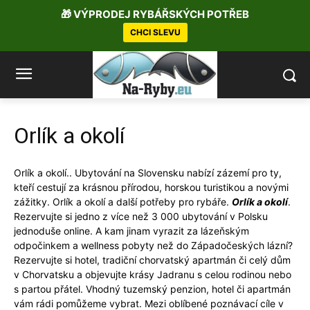
🎁 VÝPRODEJ RYBÁŘSKÝCH POTŘEB
CHCI SLEVU
Orlík a okolí
Orlík a okolí.. Ubytování na Slovensku nabízí zázemí pro ty,
kteří cestují za krásnou přírodou, horskou turistikou a novými
zážitky. Orlík a okolí a další potřeby pro rybáře.
Orlík a okolí
.
Rezervujte si jedno z více než 3 000 ubytování v Polsku
jednoduše online. A kam jinam vyrazit za lázeňským
odpočinkem a wellness pobyty než do Západočeských lázní?
Rezervujte si hotel, tradiční chorvatský apartmán či celý dům
v Chorvatsku a objevujte krásy Jadranu s celou rodinou nebo
s partou přátel. Vhodný tuzemský penzion, hotel či apartmán
vám rádi pomůžeme vybrat. Mezi oblíbené poznávací cíle v