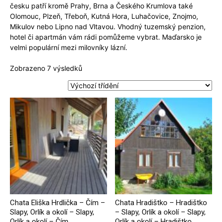
česku patří kromě Prahy, Brna a Českého Krumlova také
Olomouc, Plzeň, Třeboň, Kutná Hora, Luhačovice, Znojmo,
Mikulov nebo Lipno nad Vltavou. Vhodný tuzemský penzion,
hotel či apartmán vám rádi pomůžeme vybrat. Maďarsko je
velmi populární mezi milovníky lázní.
Zobrazeno 7 výsledků
Chata Eliška Hrdlička – Čím –
Chata Hradištko – Hradištko
Slapy, Orlík a okolí – Slapy,
– Slapy, Orlík a okolí – Slapy,
Orlík a okolí – Čím
Orlík a okolí – Hradištko