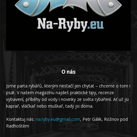
O nás
Jsme parta rybářů, kterým nestačí jen chytat – chceme o tom i
psát. V našem magazínu najdeš praktické tipy, recenze
vybavení, příběhy od vody i novinky ze světa rybaření. Ať už jsi
kaprař, vláčkař nebo muškař, tady jsi doma.
Kontaktuj nás:
na.ryby.eu@gmail.com
, Petr Gálik, Rožnov pod
Radhoštěm