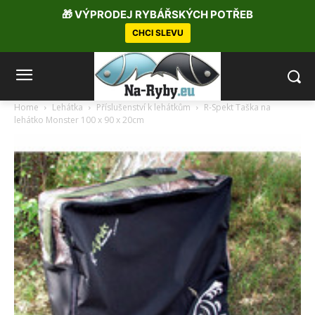
🎁 VÝPRODEJ RYBÁŘSKÝCH POTŘEB
CHCI SLEVU
Home
Lehátka
Příslušenství k lehátkům
R-Spekt Taška na
lehátko Monster 100 x 90 x 20cm