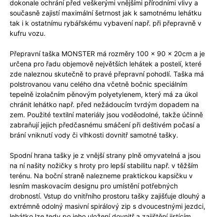
dokonale ochrání před veškerými vnějšími přírodními vlivy a
současně zajistí maximální šetrnost jak k samotnému lehátku
tak i k ostatnímu rybářskému vybavení např. při přepravně v
kufru vozu.
Přepravní taška MONSTER má rozměry 100 x 90 x 20cm a je
určena pro řadu objemově největších lehátek a postelí, které
zde naleznou skutečně to pravé přepravní pohodlí. Taška má
polstrovanou vanu celého dna včetně bočnic speciálním
tepelně izolačním pěnovým polyetylenem, který má za úkol
chránit lehátko např. před nežádoucím tvrdým dopadem na
zem. Použité textilní materiály jsou voděodolné, takže účinně
zabraňují jejich předčasnému smáčení při deštivém počasí a
brání vniknutí vody či vlhkosti dovnitř samotné tašky.
Spodní hrana tašky je z vnější strany plně omyvatelná a jsou
na ní našity nožičky s hroty pro lepší stabilitu např. v těžším
terénu. Na boční straně nalezneme praktickou kapsičku v
lesním maskovacím designu pro umístění potřebných
drobností. Vstup do vnitřního prostoru tašky zajišťuje dlouhý a
extrémně odolný masivní spirálový zip s dvoucestnými jezdci,
lehátko lze tedy po jeho uložení dovnitř a zajištění jistícím