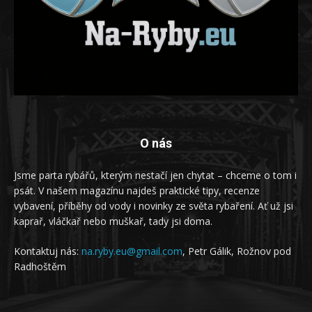
O nás
Jsme parta rybářů, kterým nestačí jen chytat – chceme o tom i
psát. V našem magazínu najdeš praktické tipy, recenze
vybavení, příběhy od vody i novinky ze světa rybaření. Ať už jsi
kaprař, vláčkař nebo muškař, tady jsi doma.
Kontaktuj nás:
na.ryby.eu@gmail.com
, Petr Gálik, Rožnov pod
Radhoštěm