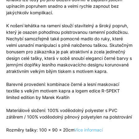
upínacím popruhem snadno a velmi rychle zapnout bez
jakýchkoliv komplikací.
K nošení lehátka na rameni slouží stavitelný a široký popruh,
který je osazen pohodlnou polstrovanou ramenní podložkou.
Nechybí samozřejmě také pomocné madlo do ruky, které
velmi usnadní manipulaci s plně naloženou taškou. Skutečným
bonusem pro zákazníka je pak atraktivní a zcela jedinečný
design celé tašky, která v sobě snoubí eleganci černé barvy s
jemnými doplňky lesního maskovacícho designu korunované
atraktivním velkým bílým tiskem s motivem kapra.
Barevné provedení: kombinace černé a lesní maskovací
textilie s velkým motivem kapra a logem edice R-SPEKT
limited edition by Marek Kvaltín
Materiálové složení: 100% voděodolný polyester s PVC
zátěrem / 100% voděodolný pěnový polyetylen na polstrování
Rozměry tašky: 100 x 90 x 20cm
Více informací