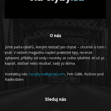
O nás
Jsme parta rybářů, kterým nestačí jen chytat – chceme o tom i
psát. V našem magazínu najdeš praktické tipy, recenze
vybavení, příběhy od vody i novinky ze světa rybaření. Ať už jsi
kaprař, vláčkař nebo muškař, tady jsi doma.
Kontaktuj nás:
na.ryby.eu@gmail.com
, Petr Gálik, Rožnov pod
Radhoštěm
Sleduj nás