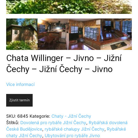
Chata Willinger – Jivno – Jižní
Čechy – Jižní Čechy – Jivno
Více informací
Zjistit termín
SKU:
6845
Kategorie:
Chaty - Jižní Čechy
Štítků:
Dovolená pro rybáře Jižní Čechy
,
Rybářská dovolená
České Budějovice
,
rybářské chalupy Jižní Čechy
,
Rybářské
chaty Jižní Čechy
,
Ubytování pro rybáře Jivno