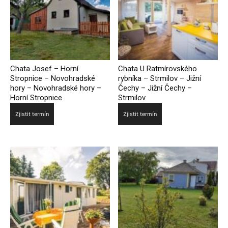
Chata Josef – Horní
Chata U Ratmírovského
Stropnice – Novohradské
rybníka – Strmilov – Jižní
hory – Novohradské hory –
Čechy – Jižní Čechy –
Horní Stropnice
Strmilov
Zjistit termín
Zjistit termín