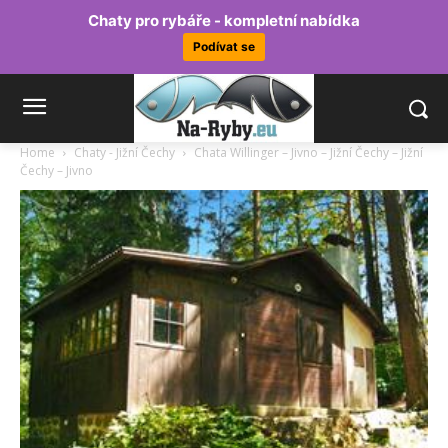
Chaty pro rybáře - kompletní nabídka
Podívat se
Home
Chaty - Jižní Čechy
Chata Willinger – Jivno – Jižní Čechy – Jižní
Čechy – Jivno