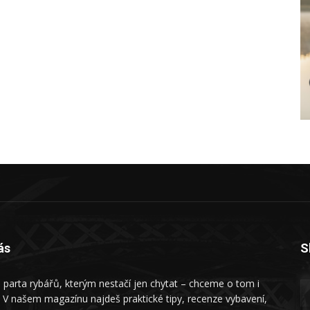
ás
S
 parta rybářů, kterým nestačí jen chytat – chceme o tom i
. V našem magazínu najdeš praktické tipy, recenze vybavení,