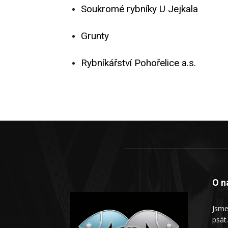
Soukromé rybníky U Jejkala
Grunty
Rybníkářství Pohořelice a.s.
O n
Jsme
psát