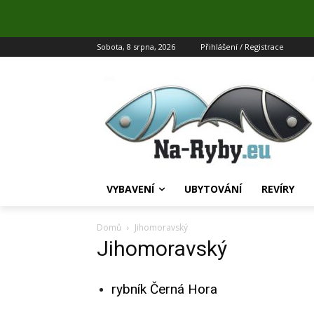
Sobota, 8 srpna, 2026
Přihlášení / Registrace
VYBAVENÍ
UBYTOVÁNÍ
REVÍRY
Domů
Jihomoravský
Jihomoravský
rybník Černá Hora